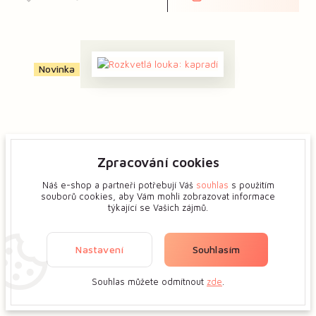
Novinka
Zpracování cookies
Náš e-shop a partneři potřebují Váš
souhlas
s použitím
souborů cookies, aby Vám mohli zobrazovat informace
týkající se Vašich zájmů.
Rozkvetlá louka: kapradí
Nastavení
Souhlasím
520 Kč
Vložit do košíku
Souhlas můžete odmítnout
zde
.