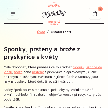
0
Úvod
Ostatní zboží
Sponky, prsteny a brože z
pryskyřice s květy
Malé drobnosti, které přinášejí velkou radost.
Sponky
,
skřipce do
vlasů
,
brože
nebo
prsteny
z pryskyřice s opravdovými, ručně
sbíranými a sušenými květinami z jižních Čech a Šumavy jsou
milými doplňky, které dokáží rozzářit váš den.
Každý šperk balím s maximální péčí, aby byl zážitkem už při
prvním pohledu. Při rozbalení objevíte kousek přírody, který vás
bude těšit.
Nevíte, který šperk pořídit, nebo chcete nechat vyrobit šperk na