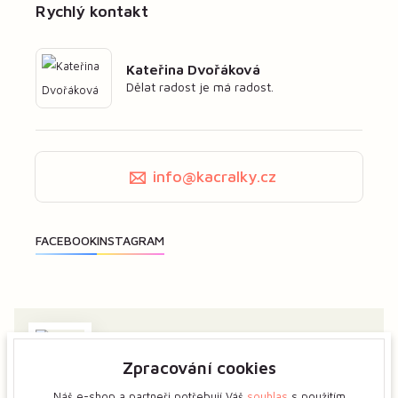
Rychlý kontakt
Kateřina Dvořáková
Dělat radost je má radost.
info@kacralky.cz
Zpracování cookies
Zajímá vás má tvorba? Dejte mi předem vědět a ukážeme
si více o tvůrčím procesu květinových šperků.
Náš e-shop a partneři potřebují Váš
souhlas
s použitím