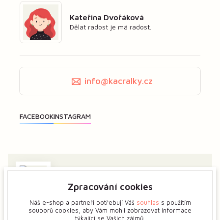
Kateřina Dvořáková
Dělat radost je má radost.
info@kacralky.cz
Zpracování cookies
Zajímá vás má tvorba? Dejte mi předem vědět a ukážeme
si více o tvůrčím procesu květinových šperků.
Náš e-shop a partneři potřebují Váš
souhlas
s použitím
souborů cookies, aby Vám mohli zobrazovat informace
týkající se Vašich zájmů.