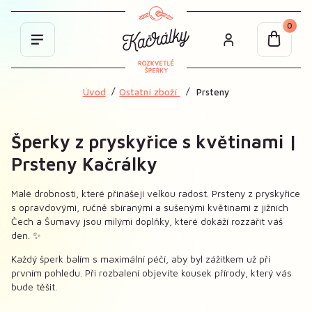
0
Úvod
Ostatní zboží
Prsteny
Šperky z pryskyřice s květinami |
Prsteny Kačrálky
Malé drobnosti, které přinášejí velkou radost. Prsteny z pryskyřice
s opravdovými, ručně sbíranými a sušenými květinami z jižních
Čech a Šumavy jsou milými doplňky, které dokáží rozzářit váš
den. ✨
Každý šperk balím s maximální péčí, aby byl zážitkem už při
prvním pohledu. Při rozbalení objevíte kousek přírody, který vás
bude těšit.