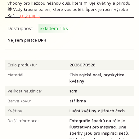
vhodný pro každou něžnou duši, která miluje květiny a přírodu
🎁 Vždy krásné balení, které vás potěší Šperk je ruční výroba
Kačr...
celý popis
Dostupnost
Skladem 1 ks
Nejsem plátce DPH
Číslo produktu:
2026070526
Materiál:
Chirurgická ocel, pryskyřice,
květiny
Velikost náušnice:
1cm
Barva kovu:
stříbrná
Květiny:
Luční květiny z jižních čech
Další informace:
Fotografie šperků na těle je
ilustrativní pro inspiraci. Jiné
šperky jsou pro inspiraci setů.