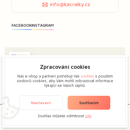
info@kacralky.cz
Zpracování cookies
Zajímá vás má tvorba? Dejte mi předem vědět a ukážeme
si více o tvůrčím procesu květinových šperků.
Náš e-shop a partneři potřebují Váš
souhlas
s použitím
souborů cookies, aby Vám mohli zobrazovat informace
týkající se Vašich zájmů.
Zobrazit na mapě
Nastavení
Souhlasím
Souhlas můžete odmítnout
zde
.
510 Kč
Vložit do košíku
Eshop-rychle.cz