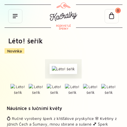
0
Léto! šeřík
Novinka
Náušnice s lučními květy
💍 Ručně vyrobený šperk z křišťálové pryskyřice 🌸 Květiny z
jižních Čech a Šumavy, mnou sbírané a sušené 💕 Šperk