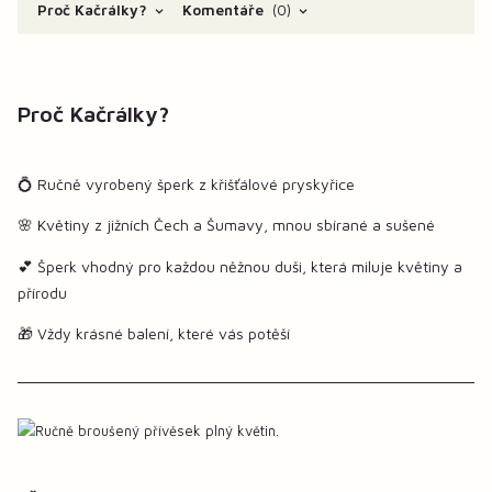
Proč Kačrálky?
Komentáře
0
Proč Kačrálky?
💍 Ručně vyrobený šperk z křišťálové pryskyřice
🌸 Květiny z jižních Čech a Šumavy, mnou sbírané a sušené
💕 Šperk vhodný pro každou něžnou duši, která miluje květiny a
přírodu
🎁 Vždy krásné balení, které vás potěší