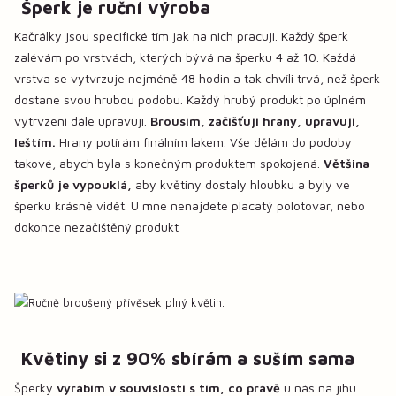
Šperk je ruční výroba
Kačrálky jsou specifické tím jak na nich pracuji. Každý šperk
zalévám po vrstvách, kterých bývá na šperku 4 až 10. Každá
vrstva se vytvrzuje nejméně 48 hodin a tak chvíli trvá, než šperk
dostane svou hrubou podobu. Každý hrubý produkt po úplném
vytrvzení dále upravuji.
Brousím, začišťuji hrany, upravuji,
leštím.
Hrany potírám finálním lakem. Vše dělám do podoby
takové, abych byla s konečným produktem spokojená.
Většina
šperků je vypouklá,
aby květiny dostaly hloubku a byly ve
šperku krásně vidět. U mne nenajdete placatý polotovar, nebo
dokonce nezačištěný produkt
Květiny si z 90% sbírám a suším sama
Šperky
vyrábím v souvislosti s tím, co právě
u nás na jihu