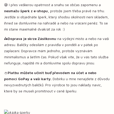
😪 I přes veškerou opatrnost a snahu se občas zapomenu a
nesmažu šperk z e-shopu,
protože jsem třeba právě na trhu.
Jestliže si objednáte šperk, který shodou okolností není skladem,
ihned se domluvíme na náhradě a nebo na vrácení peněz. To se
mi stane maximalně dvakrát za rok :)
🛵
Doprava je skrze Zásilkovnu
na výdejní místo a nebo na vaši
adresu. Balíčky odesílám z pravidla v pondělí a v pátek po
zaplacení. Dopravce mám jednoho, protože vyznávám
minimalismus a šetřím čas. Pokud však víte, že u vás tato služba
nefunguje, napiště mi a domluvíme spolu dopravu jinou.
👛
Platbu můžete učinit buď převodem na účet a nebo
pomocí GoPay a vaší karty.
Dobírku u mne nenajdete z důvodu
nevyzvednutých balíčků. Pro výrobce to jsou náklady navíc,
které by se museli promítnout v ceně šperku.