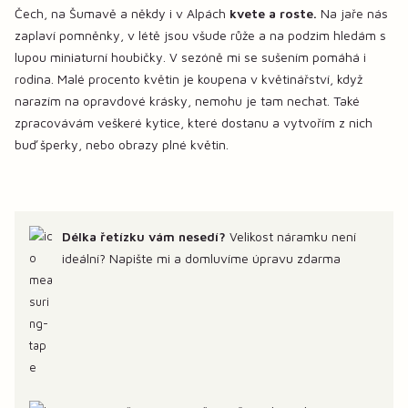
Čech, na Šumavě a někdy i v Alpách
kvete a roste.
Na jaře nás
zaplaví pomněnky, v létě jsou všude růže a na podzim hledám s
lupou miniaturní houbičky. V sezóně mi se sušením pomáhá i
rodina. Malé procento květin je koupena v květinářství, když
narazím na opravdové krásky, nemohu je tam nechat. Také
zpracovávám veškeré kytice, které dostanu a vytvořím z nich
buď šperky, nebo obrazy plné květin.
Délka řetízku vám nesedí?
Velikost náramku není
ideální? Napište mi a domluvíme úpravu zdarma