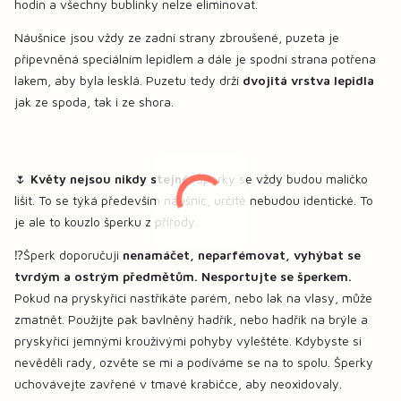
hodin a všechny bublinky nelze eliminovat.
Náušnice jsou vždy ze zadní strany zbroušené, puzeta je
připevněná speciálním lepidlem a dále je spodní strana potřena
lakem, aby byla lesklá. Puzetu tedy drží
dvojitá vrstva lepidla
jak ze spoda, tak i ze shora.
🌷
Květy nejsou nikdy stejné.
Šperky se vždy budou maličko
lišit. To se týká především náušnic, určitě nebudou identické. To
je ale to kouzlo šperku z přířody.
⁉️Šperk doporučuji
nenamáčet, neparfémovat, vyhýbat se
tvrdým a ostrým předmětům. Nesportujte se šperkem.
Pokud na pryskyřici nastříkáte parém, nebo lak na vlasy, může
zmatnět. Použijte pak bavlněný hadřík, nebo hadřík na brýle a
pryskyřici jemnými krouživými pohyby vyleštěte. Kdybyste si
nevěděli rady, ozvěte se mi a podíváme se na to spolu. Šperky
uchovávejte zavřené v tmavé krabičce, aby neoxidovaly.