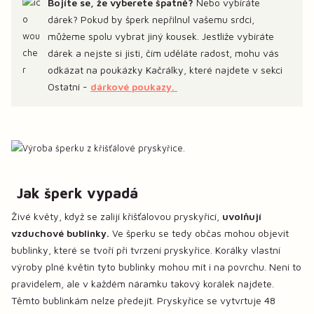
Bojíte se, že vyberete špatně?
Nebo vybíráte
dárek? Pokud by šperk nepřilnul vašemu srdci,
můžeme spolu vybrat jiný kousek. Jestliže vybíráte
dárek a nejste si jisti, čím uděláte radost, mohu vás
odkázat na poukázky Kačrálky, které najdete v sekci
Ostatní -
dárkové poukazy.
Jak šperk vypadá
Živé květy, když se zalijí křišťálovou pryskyřicí,
uvolňují
vzduchové bublinky.
Ve šperku se tedy občas mohou objevit
bublinky, které se tvoří při tvrzení pryskyřice. Korálky vlastní
výroby plné květin tyto bublinky mohou mít i na povrchu. Není to
pravidelem, ale v každém náramku takový korálek najdete.
Těmto bublinkám nelze předejít. Pryskyřice se vytvrtuje 48