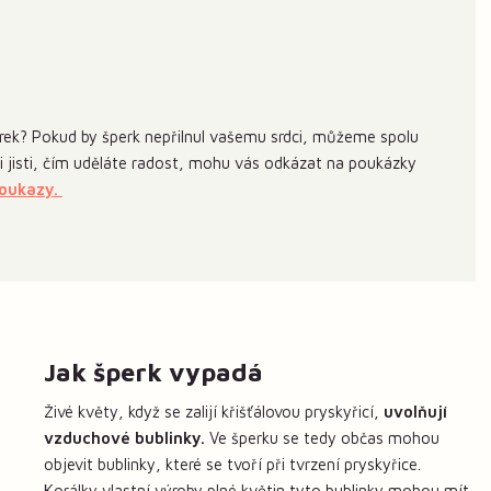
ek? Pokud by šperk nepřilnul vašemu srdci, můžeme spolu
 si jisti, čím uděláte radost, mohu vás odkázat na poukázky
poukazy.
Jak šperk vypadá
Živé květy, když se zalijí křišťálovou pryskyřicí,
uvolňují
vzduchové bublinky.
Ve šperku se tedy občas mohou
objevit bublinky, které se tvoří při tvrzení pryskyřice.
Korálky vlastní výroby plné květin tyto bublinky mohou mít