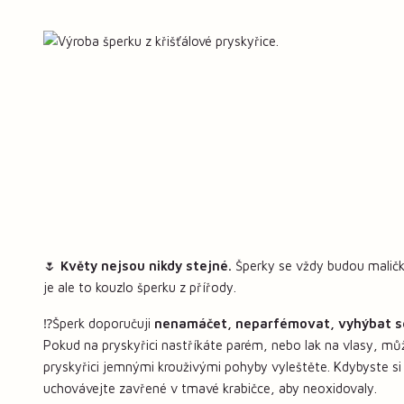
🌷
Květy nejsou nikdy stejné.
Šperky se vždy budou maličko
je ale to kouzlo šperku z přířody.
⁉️Šperk doporučuji
nenamáčet, neparfémovat, vyhýbat s
Pokud na pryskyřici nastříkáte parém, nebo lak na vlasy, mů
pryskyřici jemnými krouživými pohyby vyleštěte. Kdybyste si
uchovávejte zavřené v tmavé krabičce, aby neoxidovaly.