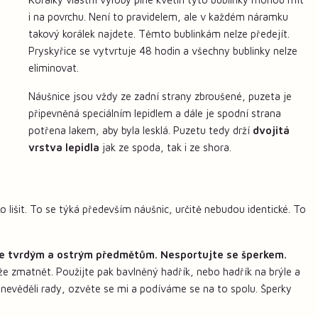
i na povrchu. Není to pravidelem, ale v každém náramku
takový korálek najdete. Těmto bublinkám nelze předejít.
Pryskyřice se vytvrtuje 48 hodin a všechny bublinky nelze
eliminovat.
Náušnice jsou vždy ze zadní strany zbroušené, puzeta je
připevněná speciálním lepidlem a dále je spodní strana
potřena lakem, aby byla lesklá. Puzetu tedy drží
dvojitá
vrstva lepidla
jak ze spoda, tak i ze shora.
 lišit. To se týká především náušnic, určitě nebudou identické. To
e tvrdým a ostrým předmětům. Nesportujte se šperkem.
že zmatnět. Použijte pak bavlněný hadřík, nebo hadřík na brýle a
 nevěděli rady, ozvěte se mi a podíváme se na to spolu. Šperky