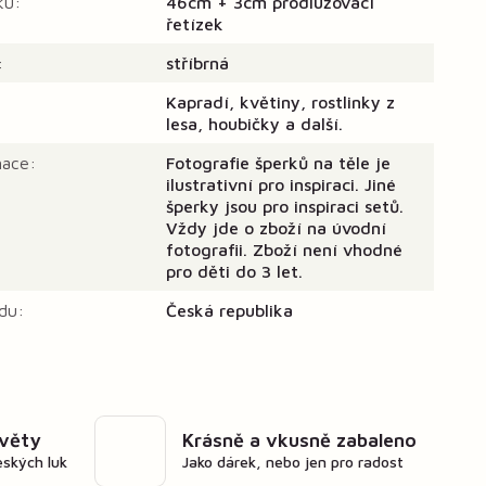
ku:
46cm + 3cm prodlužovací
řetízek
:
stříbrná
Kapradí, květiny, rostlinky z
lesa, houbičky a další.
mace:
Fotografie šperků na těle je
ilustrativní pro inspiraci. Jiné
šperky jsou pro inspiraci setů.
Vždy jde o zboží na úvodní
fotografii. Zboží není vhodné
pro děti do 3 let.
du:
Česká republika
květy
Krásně a vkusně zabaleno
eských luk
Jako dárek, nebo jen pro radost