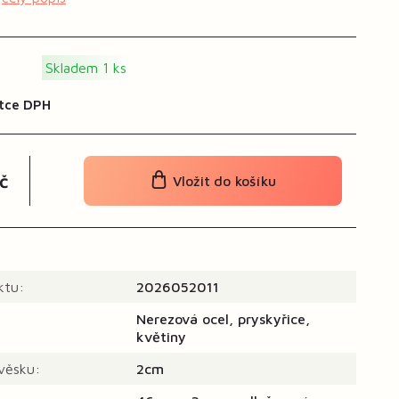
Skladem 1 ks
tce DPH
č
Vložit do košíku
ktu:
2026052011
Nerezová ocel, pryskyřice,
květiny
ívěsku:
2cm