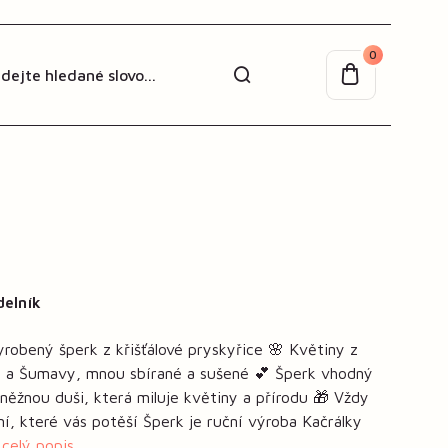
0
delník
robený šperk z křišťálové pryskyřice 🌸 Květiny z
ch a Šumavy, mnou sbírané a sušené 💕 Šperk vhodný
něžnou duši, která miluje květiny a přírodu 🎁 Vždy
ní, které vás potěší Šperk je ruční výroba Kačrálky
.
celý popis