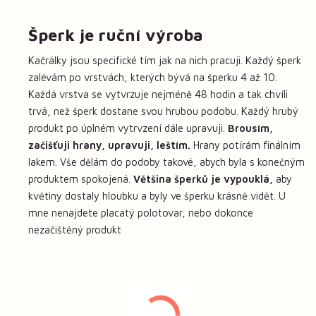
Šperk je ruční výroba
Kačrálky jsou specifické tím jak na nich pracuji. Každý šperk
zalévám po vrstvách, kterých bývá na šperku 4 až 10.
Každá vrstva se vytvrzuje nejméně 48 hodin a tak chvíli
trvá, než šperk dostane svou hrubou podobu. Každý hrubý
produkt po úplném vytrvzení dále upravuji.
Brousím,
začišťuji hrany, upravuji, leštím.
Hrany potírám finálním
lakem. Vše dělám do podoby takové, abych byla s konečným
produktem spokojená.
Většina šperků je vypouklá,
aby
květiny dostaly hloubku a byly ve šperku krásně vidět. U
mne nenajdete placatý polotovar, nebo dokonce
nezačištěný produkt