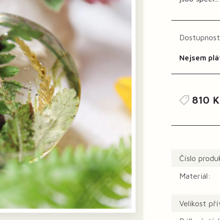
Dostupnost
Nejsem plá
810 K
Číslo produ
Materiál:
Velikost př