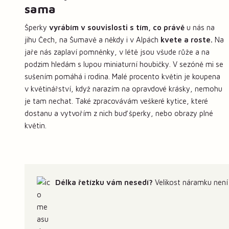
sama
Šperky
vyrábím v souvislosti s tím, co právě
u nás na
jihu Čech, na Šumavě a někdy i v Alpách
kvete a roste.
Na
jaře nás zaplaví pomněnky, v létě jsou všude růže a na
podzim hledám s lupou miniaturní houbičky. V sezóně mi se
sušením pomáhá i rodina. Malé procento květin je koupena
v květinářství, když narazím na opravdové krásky, nemohu
je tam nechat. Také zpracovávám veškeré kytice, které
dostanu a vytvořím z nich buď šperky, nebo obrazy plné
květin.
Délka řetízku vám nesedí?
Velikost náramku není