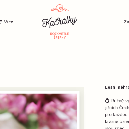
Více
Lesní náhr
💍 Ručně vy
jižních Če
pro každou 
krásné bale
jsou speci..