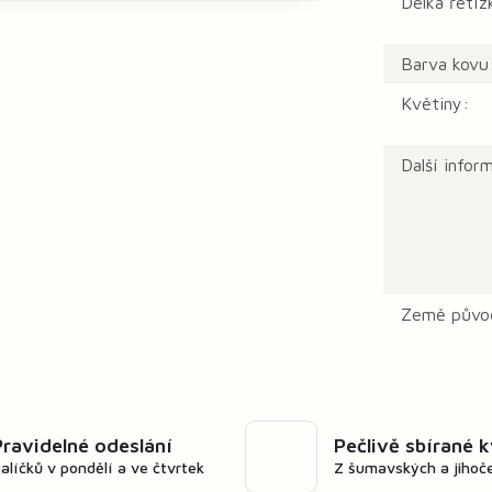
Délka řetíz
Barva kovu
Květiny:
Další infor
Země půvo
Pravidelné odeslání
Pečlivě sbírané 
alíčků v pondělí a ve čtvrtek
Z šumavských a jihoč