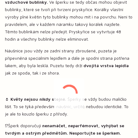
vzduchové bublinky.
Ve šperku se tedy občas mohou objevit
bublinky, které se tvoří při tvrzení pryskyřice. Korálky vlastní
výroby plné květin tyto bublinky mohou mít i na povrchu. Není to
pravidelem, ale v každém náramku takový korálek najdete.
Těmto bublinkám nelze předejít. Pryskyřice se vytvrtuje 48
hodin a všechny bublinky nelze eliminovat.
Náušnice jsou vždy ze zadní strany zbroušené, puzeta je
připevněná speciálním lepidlem a dále je spodní strana potřena
lakem, aby byla lesklá. Puzetu tedy drží
dvojitá vrstva lepidla
jak ze spoda, tak i ze shora.
🌷
Květy nejsou nikdy stejné.
Šperky se vždy budou maličko
lišit. To se týká především náušnic, určitě nebudou identické. To
je ale to kouzlo šperku z přířody.
⁉️Šperk doporučuji
nenamáčet, neparfémovat, vyhýbat se
tvrdým a ostrým předmětům. Nesportujte se šperkem.