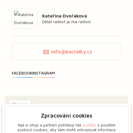
Kateřina Dvořáková
Dělat radost je má radost.
info@kacralky.cz
Zpracování cookies
Zajímá vás má tvorba? Dejte mi předem vědět a ukážeme
si více o tvůrčím procesu květinových šperků.
Náš e-shop a partneři potřebují Váš
souhlas
s použitím
souborů cookies, aby Vám mohli zobrazovat informace