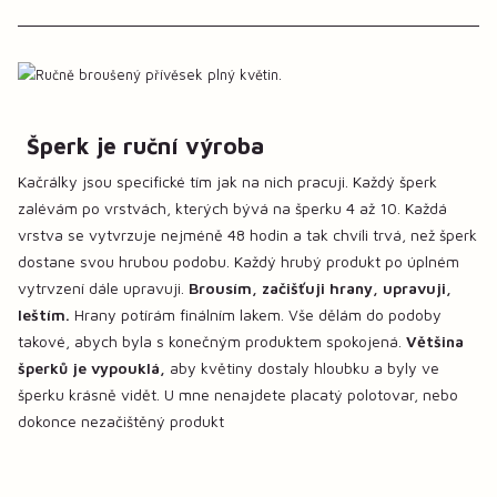
Šperk je ruční výroba
Kačrálky jsou specifické tím jak na nich pracuji. Každý šperk
zalévám po vrstvách, kterých bývá na šperku 4 až 10. Každá
vrstva se vytvrzuje nejméně 48 hodin a tak chvíli trvá, než šperk
dostane svou hrubou podobu. Každý hrubý produkt po úplném
vytrvzení dále upravuji.
Brousím, začišťuji hrany, upravuji,
leštím.
Hrany potírám finálním lakem. Vše dělám do podoby
takové, abych byla s konečným produktem spokojená.
Většina
šperků je vypouklá,
aby květiny dostaly hloubku a byly ve
šperku krásně vidět. U mne nenajdete placatý polotovar, nebo
dokonce nezačištěný produkt