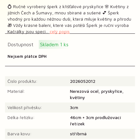
💍 Ručně vyrobený šperk z křišťálové pryskyřice 🌸 Květiny z
jižních Čech a Šumavy, mnou sbírané a sušené 💕 Šperk
vhodný pro každou něžnou duši, která miluje květiny a přírodu
🎁 Vždy krásné balení, které vás potěší Šperk je ruční výroba
Kačrálky jsou speci...
celý popis
Dostupnost
Skladem 1 ks
Nejsem plátce DPH
Číslo produktu:
2026052012
Materiál:
Nerezová ocel, pryskyřice,
květiny
Velikost přívěsku:
3cm
Délka řetízku:
46cm + 3cm prodlužovací
řetízek
Barva kovu:
stříbrná