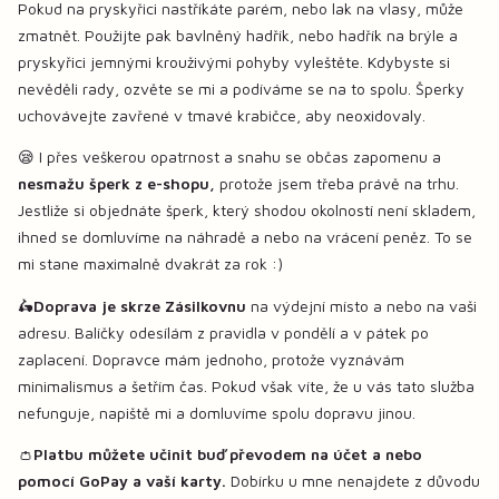
Pokud na pryskyřici nastříkáte parém, nebo lak na vlasy, může
zmatnět. Použijte pak bavlněný hadřík, nebo hadřík na brýle a
pryskyřici jemnými krouživými pohyby vyleštěte. Kdybyste si
nevěděli rady, ozvěte se mi a podíváme se na to spolu. Šperky
uchovávejte zavřené v tmavé krabičce, aby neoxidovaly.
😪 I přes veškerou opatrnost a snahu se občas zapomenu a
nesmažu šperk z e-shopu,
protože jsem třeba právě na trhu.
Jestliže si objednáte šperk, který shodou okolností není skladem,
ihned se domluvíme na náhradě a nebo na vrácení peněz. To se
mi stane maximalně dvakrát za rok :)
🛵
Doprava je skrze Zásilkovnu
na výdejní místo a nebo na vaši
adresu. Balíčky odesílám z pravidla v pondělí a v pátek po
zaplacení. Dopravce mám jednoho, protože vyznávám
minimalismus a šetřím čas. Pokud však víte, že u vás tato služba
nefunguje, napiště mi a domluvíme spolu dopravu jinou.
👛
Platbu můžete učinit buď převodem na účet a nebo
pomocí GoPay a vaší karty.
Dobírku u mne nenajdete z důvodu