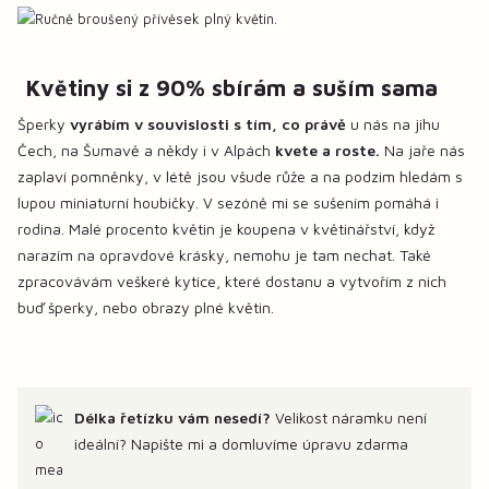
Květiny si z 90% sbírám a suším sama
Šperky
vyrábím v souvislosti s tím, co právě
u nás na jihu
Čech, na Šumavě a někdy i v Alpách
kvete a roste.
Na jaře nás
zaplaví pomněnky, v létě jsou všude růže a na podzim hledám s
lupou miniaturní houbičky. V sezóně mi se sušením pomáhá i
rodina. Malé procento květin je koupena v květinářství, když
narazím na opravdové krásky, nemohu je tam nechat. Také
zpracovávám veškeré kytice, které dostanu a vytvořím z nich
buď šperky, nebo obrazy plné květin.
Délka řetízku vám nesedí?
Velikost náramku není
ideální? Napište mi a domluvíme úpravu zdarma