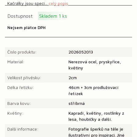
Kačrálky jsou speci...
celý popis
Dostupnost
Skladem 1 ks
Nejsem plátce DPH
Číslo produktu:
2026052013
Materiál:
Nerezová ocel, pryskyřice,
květiny
Velikost přívěsku:
2cm
Délka řetízku:
46cm + 3cm prodlužovací
řetízek
Barva kovu:
stříbrná
Květiny:
Kapradí, květiny, rostlinky z
lesa, houbičky a další.
Další informace:
Fotografie šperků na těle je
ilustrativní pro inspiraci. Jiné