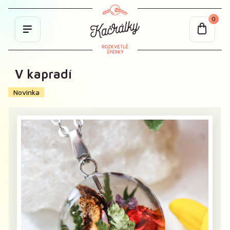
0
V kapradí
Novinka