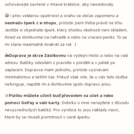
uchovávejte zavřené v tmavé krabičce, aby neoxidovaly.
😪 I přes veškerou opatrnost a snahu se občas zapomenu a
nesmažu šperk z e-shopu,
protože jsem třeba právě na trhu.
Jestliže si objednáte šperk, který shodou okolností není skladem,
ihned se domluvíme na náhradě a nebo na vrácení peněz. To se
mi stane maximalně dvakrát za rok :)
🛵
Doprava je skrze Zásilkovnu
na výdejní místo a nebo na vaši
adresu. Balíčky odesílám z pravidla v pondělí a v pátek po
zaplacení. Dopravce mám jednoho, protože vyznávám
minimalismus a šetřím čas. Pokud však víte, že u vás tato služba
nefunguje, napiště mi a domluvíme spolu dopravu jinou.
👛
Platbu můžete učinit buď převodem na účet a nebo
pomocí GoPay a vaší karty.
Dobírku u mne nenajdete z důvodu
nevyzvednutých balíčků. Pro výrobce to jsou náklady navíc,
které by se museli promítnout v ceně šperku.