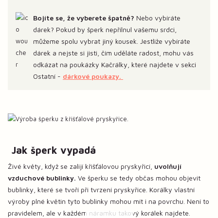
Bojíte se, že vyberete špatně?
Nebo vybíráte
dárek? Pokud by šperk nepřilnul vašemu srdci,
můžeme spolu vybrat jiný kousek. Jestliže vybíráte
dárek a nejste si jisti, čím uděláte radost, mohu vás
odkázat na poukázky Kačrálky, které najdete v sekci
Ostatní -
dárkové poukazy.
Jak šperk vypadá
Živé květy, když se zalijí křišťálovou pryskyřicí,
uvolňují
vzduchové bublinky.
Ve šperku se tedy občas mohou objevit
bublinky, které se tvoří při tvrzení pryskyřice. Korálky vlastní
výroby plné květin tyto bublinky mohou mít i na povrchu. Není to
pravidelem, ale v každém náramku takový korálek najdete.