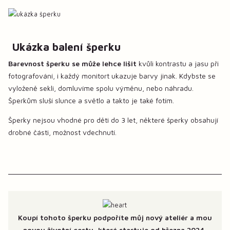
Ukázka balení šperku
Barevnost šperku se může lehce lišit
kvůli kontrastu a jasu při
fotografování, i každý monitort ukazuje barvy jinak. Kdybste se
vyloženě sekli, domluvíme spolu výměnu, nebo náhradu.
Šperkům sluší slunce a světlo a takto je také fotím.
Šperky nejsou vhodné pro děti do 3 let, některé šperky obsahují
drobné části, možnost vdechnutí.
Koupí tohoto šperku podpoříte můj nový ateliér a mou
novou životní cestu, která startuje od března 2024,