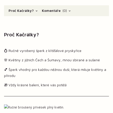
Proč Kačrálky?
Komentáře
0
Proč Kačrálky?
💍 Ručně vyrobený šperk z křišťálové pryskyřice
🌸 Květiny z jižních Čech a Šumavy, mnou sbírané a sušené
💕 Šperk vhodný pro každou něžnou duši, která miluje květiny a
přírodu
🎁 Vždy krásné balení, které vás potěší