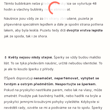
Těmto bublinkám nelze předejít. Pryskyřice se vytvrtuje 48
hodin a všechny bublinky nelze eliminovat.
Náušnice jsou vždy ze zadní strany zbroušené, puzeta je
připevněná speciálním lepidlem a dále je spodní strana potřena
lakem, aby byla lesklá. Puzetu tedy drží
dvojitá vrstva lepidla
jak ze spoda, tak i ze shora.
🌷
Květy nejsou nikdy stejné.
Šperky se vždy budou maličko
lišit. To se týká především náušnic, určitě nebudou identické. To
je ale to kouzlo šperku z přířody.
⁉️Šperk doporučuji
nenamáčet, neparfémovat, vyhýbat se
tvrdým a ostrým předmětům. Nesportujte se šperkem.
Pokud na pryskyřici nastříkáte parém, nebo lak na vlasy, může
zmatnět. Použijte pak bavlněný hadřík, nebo hadřík na brýle a
pryskyřici jemnými krouživými pohyby vyleštěte. Kdybyste si
nevěděli rady, ozvěte se mi a podíváme se na to spolu. Šperky