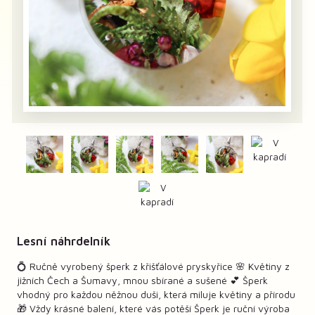
Lesní náhrdelník
💍 Ručně vyrobený šperk z křišťálové pryskyřice 🌸 Květiny z
jižních Čech a Šumavy, mnou sbírané a sušené 💕 Šperk
vhodný pro každou něžnou duši, která miluje květiny a přírodu
🎁 Vždy krásné balení, které vás potěší Šperk je ruční výroba