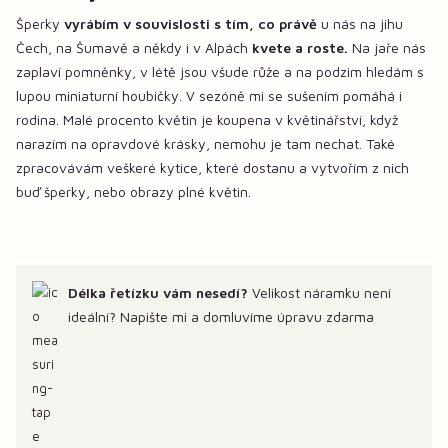
Šperky
vyrábím v souvislosti s tím, co právě
u nás na jihu
Čech, na Šumavě a někdy i v Alpách
kvete a roste.
Na jaře nás
zaplaví pomněnky, v létě jsou všude růže a na podzim hledám s
lupou miniaturní houbičky. V sezóně mi se sušením pomáhá i
rodina. Malé procento květin je koupena v květinářství, když
narazím na opravdové krásky, nemohu je tam nechat. Také
zpracovávám veškeré kytice, které dostanu a vytvořím z nich
buď šperky, nebo obrazy plné květin.
Délka řetízku vám nesedí?
Velikost náramku není
ideální? Napište mi a domluvíme úpravu zdarma