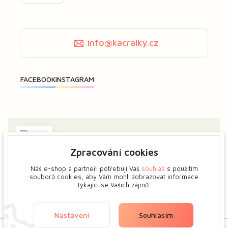
info@kacralky.cz
Zpracování cookies
Zajímá vás má tvorba? Dejte mi předem vědět a ukážeme
si více o tvůrčím procesu květinových šperků.
Náš e-shop a partneři potřebují Váš
souhlas
s použitím
souborů cookies, aby Vám mohli zobrazovat informace
týkající se Vašich zájmů.
Zobrazit na mapě
Nastavení
Souhlasím