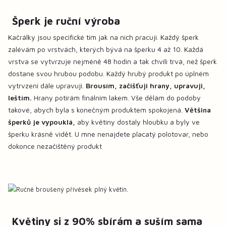
Šperk je ruční výroba
Kačrálky jsou specifické tím jak na nich pracuji. Každý šperk
zalévám po vrstvách, kterých bývá na šperku 4 až 10. Každá
vrstva se vytvrzuje nejméně 48 hodin a tak chvíli trvá, než šperk
dostane svou hrubou podobu. Každý hrubý produkt po úplném
vytrvzení dále upravuji.
Brousím, začišťuji hrany, upravuji,
leštím.
Hrany potírám finálním lakem. Vše dělám do podoby
takové, abych byla s konečným produktem spokojená.
Většina
šperků je vypouklá,
aby květiny dostaly hloubku a byly ve
šperku krásně vidět. U mne nenajdete placatý polotovar, nebo
dokonce nezačištěný produkt
Květiny si z 90% sbírám a suším sama