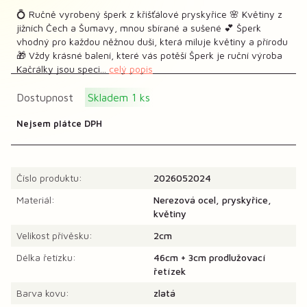
💍 Ručně vyrobený šperk z křišťálové pryskyřice 🌸 Květiny z
jižních Čech a Šumavy, mnou sbírané a sušené 💕 Šperk
vhodný pro každou něžnou duši, která miluje květiny a přírodu
🎁 Vždy krásné balení, které vás potěší Šperk je ruční výroba
Kačrálky jsou speci...
celý popis
Dostupnost
Skladem 1 ks
Nejsem plátce DPH
Číslo produktu:
2026052024
Materiál:
Nerezová ocel, pryskyřice,
květiny
Velikost přívěsku:
2cm
Délka řetízku:
46cm + 3cm prodlužovací
řetízek
Barva kovu:
zlatá