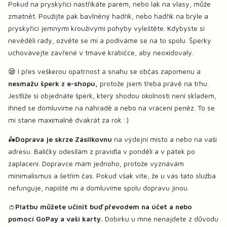
Pokud na pryskyřici nastříkáte parém, nebo lak na vlasy, může
zmatnět. Použijte pak bavlněný hadřík, nebo hadřík na brýle a
pryskyřici jemnými krouživými pohyby vyleštěte. Kdybyste si
nevěděli rady, ozvěte se mi a podíváme se na to spolu. Šperky
uchovávejte zavřené v tmavé krabičce, aby neoxidovaly.
😪 I přes veškerou opatrnost a snahu se občas zapomenu a
nesmažu šperk z e-shopu,
protože jsem třeba právě na trhu.
Jestliže si objednáte šperk, který shodou okolností není skladem,
ihned se domluvíme na náhradě a nebo na vrácení peněz. To se
mi stane maximalně dvakrát za rok :)
🛵
Doprava je skrze Zásilkovnu
na výdejní místo a nebo na vaši
adresu. Balíčky odesílám z pravidla v pondělí a v pátek po
zaplacení. Dopravce mám jednoho, protože vyznávám
minimalismus a šetřím čas. Pokud však víte, že u vás tato služba
nefunguje, napiště mi a domluvíme spolu dopravu jinou.
👛
Platbu můžete učinit buď převodem na účet a nebo
pomocí GoPay a vaší karty.
Dobírku u mne nenajdete z důvodu