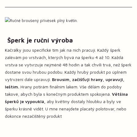
Šperk je ruční výroba
Kačrálky jsou specifické tím jak na nich pracuji. Každý šperk
zalévám po vrstvách, kterých bývá na šperku 4 až 10. Každá
vrstva se vytvrzuje nejméně 48 hodin a tak chvíli trvá, než šperk
dostane svou hrubou podobu. Každý hrubý produkt po úplném
vytrvzení dále upravuji.
Brousím, začišťuji hrany, upravuji,
leštím.
Hrany potírám finálním lakem. Vše dělám do podoby
takové, abych byla s konečným produktem spokojená.
Většina
šperků je vypouklá,
aby květiny dostaly hloubku a byly ve
šperku krásně vidět. U mne nenajdete placatý polotovar, nebo
dokonce nezačištěný produkt