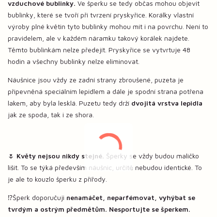
vzduchové bublinky.
Ve šperku se tedy občas mohou objevit
bublinky, které se tvoří při tvrzení pryskyřice. Korálky vlastní
výroby plné květin tyto bublinky mohou mít i na povrchu. Není to
pravidelem, ale v každém náramku takový korálek najdete.
Těmto bublinkám nelze předejít. Pryskyřice se vytvrtuje 48
hodin a všechny bublinky nelze eliminovat.
Náušnice jsou vždy ze zadní strany zbroušené, puzeta je
připevněná speciálním lepidlem a dále je spodní strana potřena
lakem, aby byla lesklá. Puzetu tedy drží
dvojitá vrstva lepidla
jak ze spoda, tak i ze shora.
🌷
Květy nejsou nikdy stejné.
Šperky se vždy budou maličko
lišit. To se týká především náušnic, určitě nebudou identické. To
je ale to kouzlo šperku z přířody.
⁉️Šperk doporučuji
nenamáčet, neparfémovat, vyhýbat se
tvrdým a ostrým předmětům. Nesportujte se šperkem.