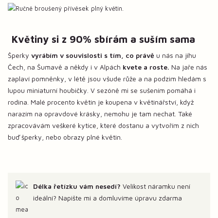
Květiny si z 90% sbírám a suším sama
Šperky
vyrábím v souvislosti s tím, co právě
u nás na jihu
Čech, na Šumavě a někdy i v Alpách
kvete a roste.
Na jaře nás
zaplaví pomněnky, v létě jsou všude růže a na podzim hledám s
lupou miniaturní houbičky. V sezóně mi se sušením pomáhá i
rodina. Malé procento květin je koupena v květinářství, když
narazím na opravdové krásky, nemohu je tam nechat. Také
zpracovávám veškeré kytice, které dostanu a vytvořím z nich
buď šperky, nebo obrazy plné květin.
Délka řetízku vám nesedí?
Velikost náramku není
ideální? Napište mi a domluvíme úpravu zdarma