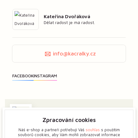
Kateřina Dvořáková
Dělat radost je má radost.
info@kacralky.cz
Zpracování cookies
Zajímá vás má tvorba? Dejte mi předem vědět a ukážeme
si více o tvůrčím procesu květinových šperků.
Náš e-shop a partneři potřebují Váš
souhlas
s použitím
souborů cookies, aby Vám mohli zobrazovat informace