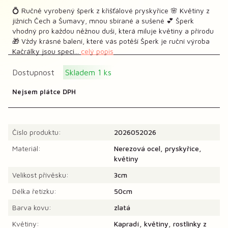
💍 Ručně vyrobený šperk z křišťálové pryskyřice 🌸 Květiny z
jižních Čech a Šumavy, mnou sbírané a sušené 💕 Šperk
vhodný pro každou něžnou duši, která miluje květiny a přírodu
🎁 Vždy krásné balení, které vás potěší Šperk je ruční výroba
Kačrálky jsou speci...
celý popis
Dostupnost
Skladem 1 ks
Nejsem plátce DPH
Číslo produktu:
2026052026
Materiál:
Nerezová ocel, pryskyřice,
květiny
Velikost přívěsku:
3cm
Délka řetízku:
50cm
Barva kovu:
zlatá
Květiny:
Kapradí, květiny, rostlinky z