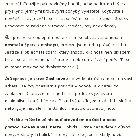
zmatnět. Použijte pak bavlněný hadřík, nebo hadřík na brýle a
pryskyřici jemnými krouživými pohyby vyleštěte. Kdybyste si
nevěděli rady, ozvěte se mi a podíváme se na to spolu. Šperky
uchovávejte zavřené v tmavé krabičce, aby neoxidovaly.
😪 I přes veškerou opatrnost a snahu se občas zapomenu a
nesmažu šperk z e-shopu,
protože jsem třeba právě na trhu.
Jestliže si objednáte šperk, který shodou okolností není skladem,
ihned se domluvíme na náhradě a nebo na vrácení peněz. To se
mi stane maximalně dvakrát za rok :)
🛵
Doprava je skrze Zásilkovnu
na výdejní místo a nebo na vaši
adresu. Balíčky odesílám z pravidla v pondělí a v pátek po
zaplacení. Dopravce mám jednoho, protože vyznávám
minimalismus a šetřím čas. Pokud však víte, že u vás tato služba
nefunguje, napiště mi a domluvíme spolu dopravu jinou.
👛
Platbu můžete učinit buď převodem na účet a nebo
pomocí GoPay a vaší karty.
Dobírku u mne nenajdete z důvodu
nevyzvednutých balíčků. Pro výrobce to jsou náklady navíc,