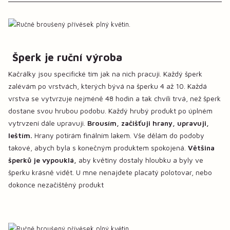
Šperk je ruční výroba
Kačrálky jsou specifické tím jak na nich pracuji. Každý šperk
zalévám po vrstvách, kterých bývá na šperku 4 až 10. Každá
vrstva se vytvrzuje nejméně 48 hodin a tak chvíli trvá, než šperk
dostane svou hrubou podobu. Každý hrubý produkt po úplném
vytrvzení dále upravuji.
Brousím, začišťuji hrany, upravuji,
leštím.
Hrany potírám finálním lakem. Vše dělám do podoby
takové, abych byla s konečným produktem spokojená.
Většina
šperků je vypouklá,
aby květiny dostaly hloubku a byly ve
šperku krásně vidět. U mne nenajdete placatý polotovar, nebo
dokonce nezačištěný produkt