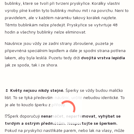
bublinky, které se tvoří při tvrzení pryskyřice. Korálky vlastní
výroby plné květin tyto bublinky mohou mít i na povrchu. Není to
pravidelem, ale v každém náramku takový korálek najdete.
Těmto bublinkám nelze předejít. Pryskyřice se vytvrtuje 48
hodin a všechny bublinky nelze eliminovat.
Náušnice jsou vždy ze zadní strany zbroušené, puzeta je
připevněná speciálním lepidlem a dále je spodní strana potřena
lakem, aby byla lesklá. Puzetu tedy drží
dvojitá vrstva lepidla
jak ze spoda, tak i ze shora.
🌷
Květy nejsou nikdy stejné.
Šperky se vždy budou maličko
lišit. To se týká především náušnic, určitě nebudou identické. To
je ale to kouzlo šperku z přířody.
⁉️Šperk doporučuji
nenamáčet, neparfémovat, vyhýbat se
tvrdým a ostrým předmětům. Nesportujte se šperkem.
Pokud na pryskyřici nastříkáte parém, nebo lak na vlasy, může