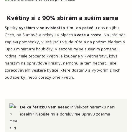
Květiny si z 90% sbírám a suším sama
Šperky
vyrábím v souvislosti s tím, co právě
u nás na jihu
Čech, na Šumavě a někdy i v Alpách
kvete a roste.
Na jaře nás
zaplaví pomněnky, v létě jsou všude růže a na podzim hledám s
lupou miniaturní houbičky. V sezóně mi se sušením pomáhá i
rodina. Malé procento květin je koupena v květinářství, když
narazím na opravdové krásky, nemohu je tam nechat. Také
zpracovávám veškeré kytice, které dostanu a vytvořím z nich
buď šperky, nebo obrazy plné květin.
Délka řetízku vám nesedí?
Velikost náramku není
ideální? Napište mi a domluvíme úpravu zdarma