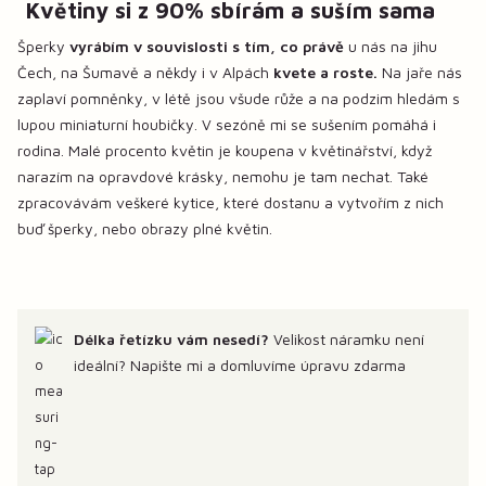
Květiny si z 90% sbírám a suším sama
Šperky
vyrábím v souvislosti s tím, co právě
u nás na jihu
Čech, na Šumavě a někdy i v Alpách
kvete a roste.
Na jaře nás
zaplaví pomněnky, v létě jsou všude růže a na podzim hledám s
lupou miniaturní houbičky. V sezóně mi se sušením pomáhá i
rodina. Malé procento květin je koupena v květinářství, když
narazím na opravdové krásky, nemohu je tam nechat. Také
zpracovávám veškeré kytice, které dostanu a vytvořím z nich
buď šperky, nebo obrazy plné květin.
Délka řetízku vám nesedí?
Velikost náramku není
ideální? Napište mi a domluvíme úpravu zdarma