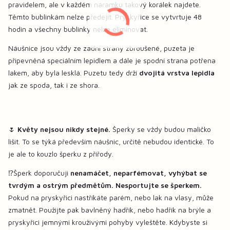
pravidelem, ale v každém náramku takový korálek najdete.
Těmto bublinkám nelze předejít. Pryskyřice se vytvrtuje 48
hodin a všechny bublinky nelze eliminovat.
Náušnice jsou vždy ze zadní strany zbroušené, puzeta je
připevněná speciálním lepidlem a dále je spodní strana potřena
lakem, aby byla lesklá. Puzetu tedy drží
dvojitá vrstva lepidla
jak ze spoda, tak i ze shora.
🌷
Květy nejsou nikdy stejné.
Šperky se vždy budou maličko
lišit. To se týká především náušnic, určitě nebudou identické. To
je ale to kouzlo šperku z přířody.
⁉️Šperk doporučuji
nenamáčet, neparfémovat, vyhýbat se
tvrdým a ostrým předmětům. Nesportujte se šperkem.
Pokud na pryskyřici nastříkáte parém, nebo lak na vlasy, může
zmatnět. Použijte pak bavlněný hadřík, nebo hadřík na brýle a
pryskyřici jemnými krouživými pohyby vyleštěte. Kdybyste si