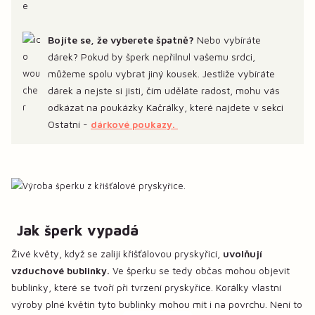
Bojíte se, že vyberete špatně?
Nebo vybíráte
dárek? Pokud by šperk nepřilnul vašemu srdci,
můžeme spolu vybrat jiný kousek. Jestliže vybíráte
dárek a nejste si jisti, čím uděláte radost, mohu vás
odkázat na poukázky Kačrálky, které najdete v sekci
Ostatní -
dárkové poukazy.
Jak šperk vypadá
Živé květy, když se zalijí křišťálovou pryskyřicí,
uvolňují
vzduchové bublinky.
Ve šperku se tedy občas mohou objevit
bublinky, které se tvoří při tvrzení pryskyřice. Korálky vlastní
výroby plné květin tyto bublinky mohou mít i na povrchu. Není to