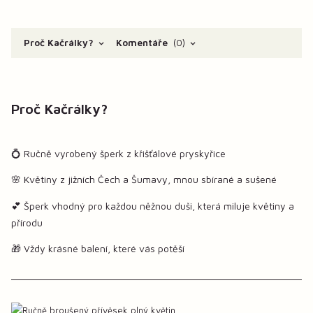
Proč Kačrálky?
Komentáře
0
Proč Kačrálky?
💍 Ručně vyrobený šperk z křišťálové pryskyřice
🌸 Květiny z jižních Čech a Šumavy, mnou sbírané a sušené
💕 Šperk vhodný pro každou něžnou duši, která miluje květiny a
přírodu
🎁 Vždy krásné balení, které vás potěší