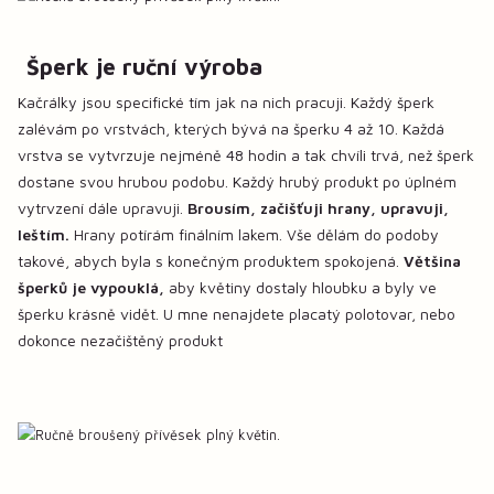
Šperk je ruční výroba
Kačrálky jsou specifické tím jak na nich pracuji. Každý šperk
zalévám po vrstvách, kterých bývá na šperku 4 až 10. Každá
vrstva se vytvrzuje nejméně 48 hodin a tak chvíli trvá, než šperk
dostane svou hrubou podobu. Každý hrubý produkt po úplném
vytrvzení dále upravuji.
Brousím, začišťuji hrany, upravuji,
leštím.
Hrany potírám finálním lakem. Vše dělám do podoby
takové, abych byla s konečným produktem spokojená.
Většina
šperků je vypouklá,
aby květiny dostaly hloubku a byly ve
šperku krásně vidět. U mne nenajdete placatý polotovar, nebo
dokonce nezačištěný produkt