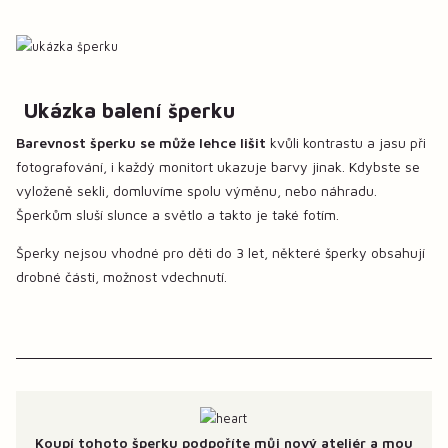
Ukázka balení šperku
Barevnost šperku se může lehce lišit
kvůli kontrastu a jasu při
fotografování, i každý monitort ukazuje barvy jinak. Kdybste se
vyloženě sekli, domluvíme spolu výměnu, nebo náhradu.
Šperkům sluší slunce a světlo a takto je také fotím.
Šperky nejsou vhodné pro děti do 3 let, některé šperky obsahují
drobné části, možnost vdechnutí.
Koupí tohoto šperku podpoříte můj nový ateliér a mou