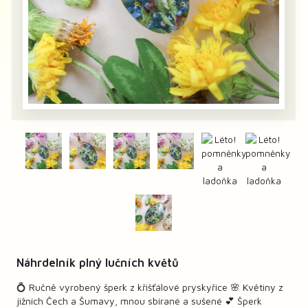
Náhrdelník plný lučních květů
💍 Ručně vyrobený šperk z křišťálové pryskyřice 🌸 Květiny z
jižních Čech a Šumavy, mnou sbírané a sušené 💕 Šperk