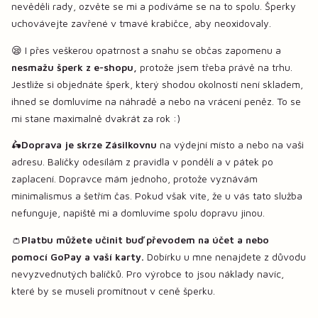
nevěděli rady, ozvěte se mi a podíváme se na to spolu. Šperky
uchovávejte zavřené v tmavé krabičce, aby neoxidovaly.
😪 I přes veškerou opatrnost a snahu se občas zapomenu a
nesmažu šperk z e-shopu,
protože jsem třeba právě na trhu.
Jestliže si objednáte šperk, který shodou okolností není skladem,
ihned se domluvíme na náhradě a nebo na vrácení peněz. To se
mi stane maximalně dvakrát za rok :)
🛵
Doprava je skrze Zásilkovnu
na výdejní místo a nebo na vaši
adresu. Balíčky odesílám z pravidla v pondělí a v pátek po
zaplacení. Dopravce mám jednoho, protože vyznávám
minimalismus a šetřím čas. Pokud však víte, že u vás tato služba
nefunguje, napiště mi a domluvíme spolu dopravu jinou.
👛
Platbu můžete učinit buď převodem na účet a nebo
pomocí GoPay a vaší karty.
Dobírku u mne nenajdete z důvodu
nevyzvednutých balíčků. Pro výrobce to jsou náklady navíc,
které by se museli promítnout v ceně šperku.