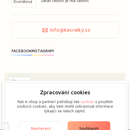
Dělat radost je má radost.
info@kacralky.cz
Zpracování cookies
Zajímá vás má tvorba? Dejte mi předem vědět a ukážeme
si více o tvůrčím procesu květinových šperků.
Náš e-shop a partneři potřebují Váš
souhlas
s použitím
souborů cookies, aby Vám mohli zobrazovat informace
týkající se Vašich zájmů.
Zobrazit na mapě
Nastavení
Souhlasím