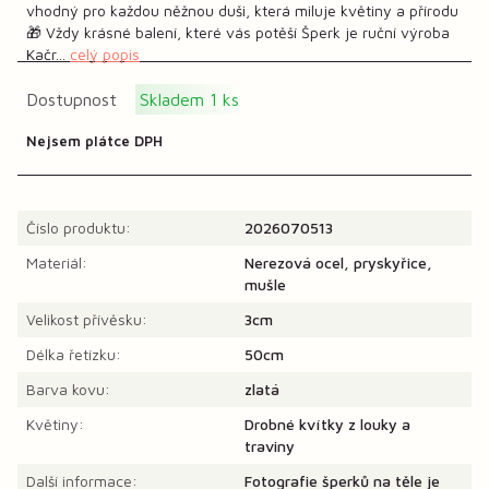
vhodný pro každou něžnou duši, která miluje květiny a přírodu
🎁 Vždy krásné balení, které vás potěší Šperk je ruční výroba
Kačr...
celý popis
Dostupnost
Skladem 1 ks
Nejsem plátce DPH
Číslo produktu:
2026070513
Materiál:
Nerezová ocel, pryskyřice,
mušle
Velikost přívěsku:
3cm
Délka řetízku:
50cm
Barva kovu:
zlatá
Květiny:
Drobné kvítky z louky a
traviny
Další informace:
Fotografie šperků na těle je