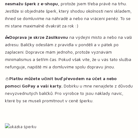
nesmažu šperk z e-shopu,
protože jsem třeba právě na trhu.
Jestliže si objednáte šperk, který shodou okolností není skladem,
ihned se domluvíme na náhradě a nebo na vrácení peněz. To se
mi stane maximalně dvakrát za rok :)
🛵
Doprava je skrze Zásilkovnu
na výdejní místo a nebo na vaši
adresu. Balíčky odesílám z pravidla v pondělí a v pátek po
zaplacení. Dopravce mám jednoho, protože vyznávám
minimalismus a šetřím čas. Pokud však víte, že u vás tato služba
nefunguje, napiště mi a domluvíme spolu dopravu jinou.
👛
Platbu můžete učinit buď převodem na účet a nebo
pomocí GoPay a vaší karty.
Dobírku u mne nenajdete z důvodu
nevyzvednutých balíčků. Pro výrobce to jsou náklady navíc,
které by se museli promítnout v ceně šperku.