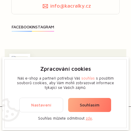
info@kacralky.cz
Zpracování cookies
Zajímá vás má tvorba? Dejte mi předem vědět a ukážeme
si více o tvůrčím procesu květinových šperků.
Náš e-shop a partneři potřebují Váš
souhlas
s použitím
souborů cookies, aby Vám mohli zobrazovat informace
týkající se Vašich zájmů.
Zobrazit na mapě
Nastavení
Souhlasím
Souhlas můžete odmítnout
zde
.
810 Kč
Vložit do košíku
Eshop-rychle.cz