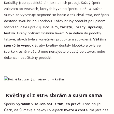
Kačrálky jsou specifické tím jak na nich pracuji. Každý šperk
zalévám po vrstvách, kterých bývá na šperku 4 až 10. Každá
vrstva se vytvrzuje nejméně 48 hodin a tak chvíli trvá, než šperk
dostane svou hrubou podobu. Každý hrubý produkt po úplném
vytrvzení dále upravuji.
Brousím, začišťuji hrany, upravuji,
leštím.
Hrany potírám finálním lakem. Vše dělám do podoby
takové, abych byla s konečným produktem spokojená.
Většina
šperků je vypouklá,
aby květiny dostaly hloubku a byly ve
šperku krásně vidět. U mne nenajdete placatý polotovar, nebo
dokonce nezačištěný produkt
Květiny si z 90% sbírám a suším sama
Šperky
vyrábím v souvislosti s tím, co právě
u nás na jihu
Čech, na Šumavě a někdy i v Alpách
kvete a roste.
Na jaře nás