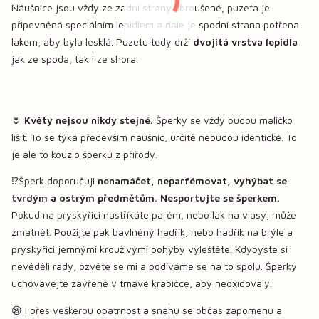
Náušnice jsou vždy ze zadní strany zbroušené, puzeta je
připevněná speciálním lepidlem a dále je spodní strana potřena
lakem, aby byla lesklá. Puzetu tedy drží
dvojitá vrstva lepidla
jak ze spoda, tak i ze shora.
🌷
Květy nejsou nikdy stejné.
Šperky se vždy budou maličko
lišit. To se týká především náušnic, určitě nebudou identické. To
je ale to kouzlo šperku z přířody.
⁉️Šperk doporučuji
nenamáčet, neparfémovat, vyhýbat se
tvrdým a ostrým předmětům. Nesportujte se šperkem.
Pokud na pryskyřici nastříkáte parém, nebo lak na vlasy, může
zmatnět. Použijte pak bavlněný hadřík, nebo hadřík na brýle a
pryskyřici jemnými krouživými pohyby vyleštěte. Kdybyste si
nevěděli rady, ozvěte se mi a podíváme se na to spolu. Šperky
uchovávejte zavřené v tmavé krabičce, aby neoxidovaly.
😪 I přes veškerou opatrnost a snahu se občas zapomenu a