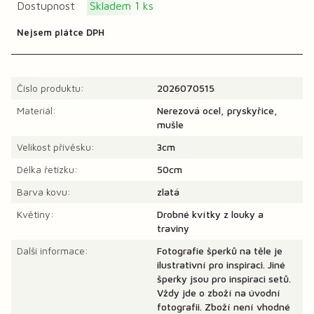
Dostupnost
Skladem 1 ks
Nejsem plátce DPH
Číslo produktu:
2026070515
Materiál:
Nerezová ocel, pryskyřice,
mušle
Velikost přívěsku:
3cm
Délka řetízku:
50cm
Barva kovu:
zlatá
Květiny:
Drobné kvítky z louky a
traviny
Další informace:
Fotografie šperků na těle je
ilustrativní pro inspiraci. Jiné
šperky jsou pro inspiraci setů.
Vždy jde o zboží na úvodní
fotografii. Zboží není vhodné