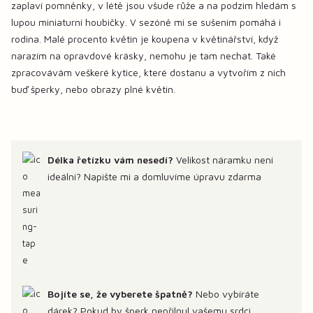
zaplaví pomněnky, v létě jsou všude růže a na podzim hledám s
lupou miniaturní houbičky. V sezóně mi se sušením pomáhá i
rodina. Malé procento květin je koupena v květinářství, když
narazím na opravdové krásky, nemohu je tam nechat. Také
zpracovávám veškeré kytice, které dostanu a vytvořím z nich
buď šperky, nebo obrazy plné květin.
Délka řetízku vám nesedí?
Velikost náramku není
ideální? Napište mi a domluvíme úpravu zdarma
Bojíte se, že vyberete špatně?
Nebo vybíráte
dárek? Pokud by šperk nepřilnul vašemu srdci,