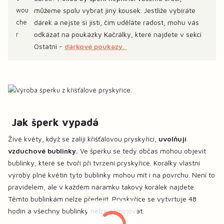
můžeme spolu vybrat jiný kousek. Jestliže vybíráte
dárek a nejste si jisti, čím uděláte radost, mohu vás
odkázat na poukázky Kačrálky, které najdete v sekci
Ostatní -
dárkové poukazy.
Jak šperk vypadá
Živé květy, když se zalijí křišťálovou pryskyřicí,
uvolňují
vzduchové bublinky.
Ve šperku se tedy občas mohou objevit
bublinky, které se tvoří při tvrzení pryskyřice. Korálky vlastní
výroby plné květin tyto bublinky mohou mít i na povrchu. Není to
pravidelem, ale v každém náramku takový korálek najdete.
Těmto bublinkám nelze předejít. Pryskyřice se vytvrtuje 48
hodin a všechny bublinky nelze eliminovat.