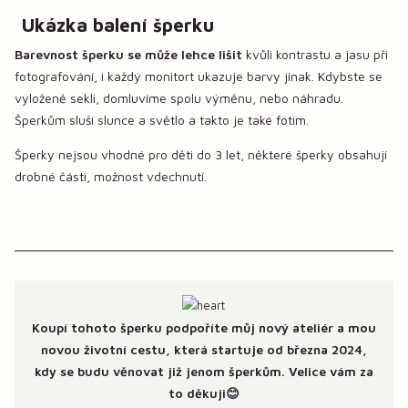
Ukázka balení šperku
Barevnost šperku se může lehce lišit
kvůli kontrastu a jasu při
fotografování, i každý monitort ukazuje barvy jinak. Kdybste se
vyloženě sekli, domluvíme spolu výměnu, nebo náhradu.
Šperkům sluší slunce a světlo a takto je také fotím.
Šperky nejsou vhodné pro děti do 3 let, některé šperky obsahují
drobné části, možnost vdechnutí.
Koupí tohoto šperku podpoříte můj nový ateliér a mou
novou životní cestu, která startuje od března 2024,
kdy se budu věnovat již jenom šperkům. Velice vám za
to děkuji😊