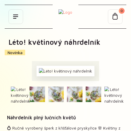
0
Léto! květinový náhrdelník
Novinka
Náhrdelník plný lučních květů
💍 Ručně vyrobený šperk z křišťálové pryskyřice 🌸 Květiny z