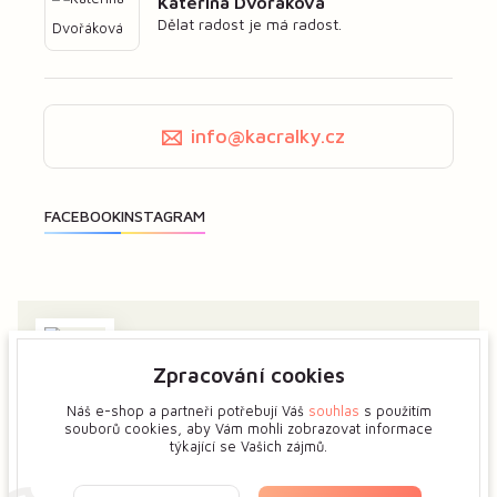
Kateřina Dvořáková
Dělat radost je má radost.
info@kacralky.cz
Zpracování cookies
Zajímá vás má tvorba? Dejte mi předem vědět a ukážeme
si více o tvůrčím procesu květinových šperků.
Náš e-shop a partneři potřebují Váš
souhlas
s použitím
souborů cookies, aby Vám mohli zobrazovat informace
týkající se Vašich zájmů.
Zobrazit na mapě