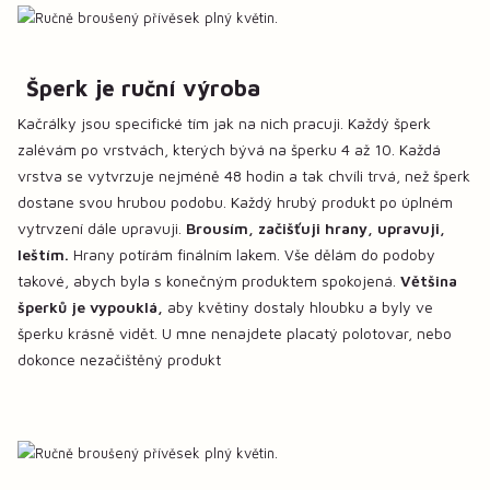
Šperk je ruční výroba
Kačrálky jsou specifické tím jak na nich pracuji. Každý šperk
zalévám po vrstvách, kterých bývá na šperku 4 až 10. Každá
vrstva se vytvrzuje nejméně 48 hodin a tak chvíli trvá, než šperk
dostane svou hrubou podobu. Každý hrubý produkt po úplném
vytrvzení dále upravuji.
Brousím, začišťuji hrany, upravuji,
leštím.
Hrany potírám finálním lakem. Vše dělám do podoby
takové, abych byla s konečným produktem spokojená.
Většina
šperků je vypouklá,
aby květiny dostaly hloubku a byly ve
šperku krásně vidět. U mne nenajdete placatý polotovar, nebo
dokonce nezačištěný produkt