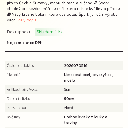
jižních Čech a Šumavy, mnou sbírané a sušené 💕 Šperk
vhodný pro každou něžnou duši, která miluje květiny a přírodu
🎁 Vždy krásné balení, které vás potěší Šperk je ruční výroba
Kačr...
celý popis
Dostupnost
Skladem 1 ks
Nejsem plátce DPH
Číslo produktu:
2026070516
Materiál:
Nerezová ocel, pryskyřice,
mušle
Velikost přívěsku:
3cm
Délka řetízku:
50cm
Barva kovu:
zlatá
Květiny:
Drobné kvítky z louky a
traviny