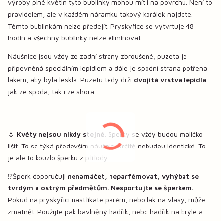
výroby plné květin tyto bublinky mohou mít i na povrchu. Není to
pravidelem, ale v každém náramku takový korálek najdete.
Těmto bublinkám nelze předejít. Pryskyřice se vytvrtuje 48
hodin a všechny bublinky nelze eliminovat.
Náušnice jsou vždy ze zadní strany zbroušené, puzeta je
připevněná speciálním lepidlem a dále je spodní strana potřena
lakem, aby byla lesklá. Puzetu tedy drží
dvojitá vrstva lepidla
jak ze spoda, tak i ze shora.
🌷
Květy nejsou nikdy stejné.
Šperky se vždy budou maličko
lišit. To se týká především náušnic, určitě nebudou identické. To
je ale to kouzlo šperku z přířody.
⁉️Šperk doporučuji
nenamáčet, neparfémovat, vyhýbat se
tvrdým a ostrým předmětům. Nesportujte se šperkem.
Pokud na pryskyřici nastříkáte parém, nebo lak na vlasy, může
zmatnět. Použijte pak bavlněný hadřík, nebo hadřík na brýle a