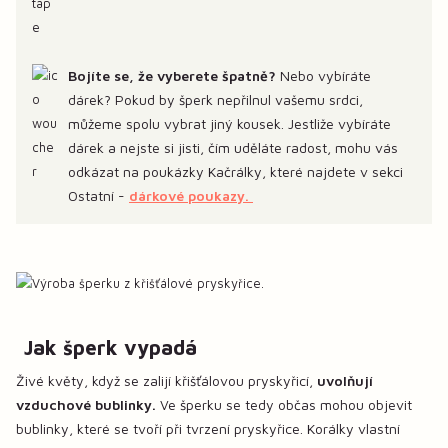
Bojíte se, že vyberete špatně?
Nebo vybíráte
dárek? Pokud by šperk nepřilnul vašemu srdci,
můžeme spolu vybrat jiný kousek. Jestliže vybíráte
dárek a nejste si jisti, čím uděláte radost, mohu vás
odkázat na poukázky Kačrálky, které najdete v sekci
Ostatní -
dárkové poukazy.
Jak šperk vypadá
Živé květy, když se zalijí křišťálovou pryskyřicí,
uvolňují
vzduchové bublinky.
Ve šperku se tedy občas mohou objevit
bublinky, které se tvoří při tvrzení pryskyřice. Korálky vlastní