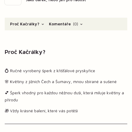
Proč Kačrálky?
Komentáře
0
Proč Kačrálky?
💍 Ručně vyrobený šperk z křišťálové pryskyřice
🌸 Květiny z jižních Čech a Šumavy, mnou sbírané a sušené
💕 Šperk vhodný pro každou něžnou duši, která miluje květiny a
přírodu
🎁 Vždy krásné balení, které vás potěší