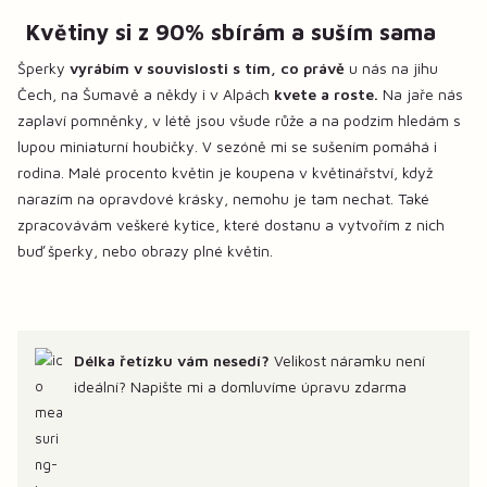
Květiny si z 90% sbírám a suším sama
Šperky
vyrábím v souvislosti s tím, co právě
u nás na jihu
Čech, na Šumavě a někdy i v Alpách
kvete a roste.
Na jaře nás
zaplaví pomněnky, v létě jsou všude růže a na podzim hledám s
lupou miniaturní houbičky. V sezóně mi se sušením pomáhá i
rodina. Malé procento květin je koupena v květinářství, když
narazím na opravdové krásky, nemohu je tam nechat. Také
zpracovávám veškeré kytice, které dostanu a vytvořím z nich
buď šperky, nebo obrazy plné květin.
Délka řetízku vám nesedí?
Velikost náramku není
ideální? Napište mi a domluvíme úpravu zdarma