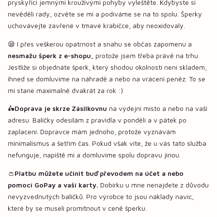
pryskyřici jemnými krouživými pohyby vyleštěte. Kdybyste si
nevěděli rady, ozvěte se mi a podíváme se na to spolu. Šperky
uchovávejte zavřené v tmavé krabičce, aby neoxidovaly.
😪 I přes veškerou opatrnost a snahu se občas zapomenu a
nesmažu šperk z e-shopu,
protože jsem třeba právě na trhu.
Jestliže si objednáte šperk, který shodou okolností není skladem,
ihned se domluvíme na náhradě a nebo na vrácení peněz. To se
mi stane maximalně dvakrát za rok :)
🛵
Doprava je skrze Zásilkovnu
na výdejní místo a nebo na vaši
adresu. Balíčky odesílám z pravidla v pondělí a v pátek po
zaplacení. Dopravce mám jednoho, protože vyznávám
minimalismus a šetřím čas. Pokud však víte, že u vás tato služba
nefunguje, napiště mi a domluvíme spolu dopravu jinou.
👛
Platbu můžete učinit buď převodem na účet a nebo
pomocí GoPay a vaší karty.
Dobírku u mne nenajdete z důvodu
nevyzvednutých balíčků. Pro výrobce to jsou náklady navíc,
které by se museli promítnout v ceně šperku.