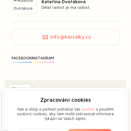
Kateřina Dvořáková
Dělat radost je má radost.
info@kacralky.cz
Zpracování cookies
Zajímá vás má tvorba? Dejte mi předem vědět a ukážeme
si více o tvůrčím procesu květinových šperků.
Náš e-shop a partneři potřebují Váš
souhlas
s použitím
souborů cookies, aby Vám mohli zobrazovat informace
týkající se Vašich zájmů.
Zobrazit na mapě