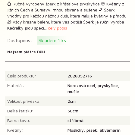
💍 Ručně vyrobený šperk z křišťálové pryskyřice 🌸 Květiny z
jižních Čech a Šumavy, mnou sbírané a sušené 💕 Šperk
vhodný pro každou něžnou duši, která miluje květiny a přírodu
🎁 Vždy krásné balení, které vás potěší Šperk je ruční výroba
Kačrálky jsou speci...
celý popis
Dostupnost
Skladem 1 ks
Nejsem plátce DPH
Číslo produktu:
2026052716
Materiál:
Nerezová ocel, pryskyřice,
mušle
Velikost přívěsku:
2cm
Délka řetízku:
50cm
Barva kovu:
stříbrná
Květiny:
Mušličky, písek, akvamarín