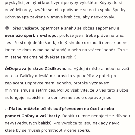
pryskyřici jemnými krouživými pohyby vyleštěte. Kdybyste si
nevěděli rady, ozvěte se mi a podíváme se na to spolu. Šperky
uchovávejte zavřené v tmavé krabičce, aby neoxidovaly.
😪 I přes veškerou opatrnost a snahu se občas zapomenu a
nesmažu šperk z e-shopu,
protože jsem třeba právě na trhu.
Jestliže si objednáte šperk, který shodou okolností není skladem,
ihned se domluvíme na náhradě a nebo na vrácení peněz. To se
mi stane maximalně dvakrát za rok :)
🛵
Doprava je skrze Zásilkovnu
na výdejní místo a nebo na vaši
adresu. Balíčky odesílám z pravidla v pondělí a v pátek po
zaplacení. Dopravce mám jednoho, protože vyznávám
minimalismus a šetřím čas. Pokud však víte, že u vás tato služba
nefunguje, napiště mi a domluvíme spolu dopravu jinou.
👛
Platbu můžete učinit buď převodem na účet a nebo
pomocí GoPay a vaší karty.
Dobírku u mne nenajdete z důvodu
nevyzvednutých balíčků. Pro výrobce to jsou náklady navíc,
které by se museli promítnout v ceně šperku.