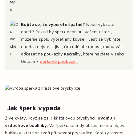
Bojíte se, že vyberete špatně?
Nebo vybíráte
dárek? Pokud by šperk nepřilnul vašemu srdci,
můžeme spolu vybrat jiný kousek. Jestliže vybíráte
dárek a nejste si jisti, čím uděláte radost, mohu vás
odkázat na poukázky Kačrálky, které najdete v sekci
Ostatní -
dárkové poukazy.
Jak šperk vypadá
Živé květy, když se zalijí křišťálovou pryskyřicí,
uvolňují
vzduchové bublinky.
Ve šperku se tedy občas mohou objevit
bublinky, které se tvoří při tvrzení pryskyřice. Korálky vlastní