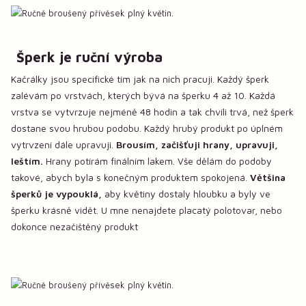
Šperk je ruční výroba
Kačrálky jsou specifické tím jak na nich pracuji. Každý šperk
zalévám po vrstvách, kterých bývá na šperku 4 až 10. Každá
vrstva se vytvrzuje nejméně 48 hodin a tak chvíli trvá, než šperk
dostane svou hrubou podobu. Každý hrubý produkt po úplném
vytrvzení dále upravuji.
Brousím, začišťuji hrany, upravuji,
leštím.
Hrany potírám finálním lakem. Vše dělám do podoby
takové, abych byla s konečným produktem spokojená.
Většina
šperků je vypouklá,
aby květiny dostaly hloubku a byly ve
šperku krásně vidět. U mne nenajdete placatý polotovar, nebo
dokonce nezačištěný produkt