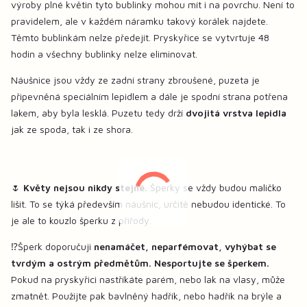
výroby plné květin tyto bublinky mohou mít i na povrchu. Není to
pravidelem, ale v každém náramku takový korálek najdete.
Těmto bublinkám nelze předejít. Pryskyřice se vytvrtuje 48
hodin a všechny bublinky nelze eliminovat.
Náušnice jsou vždy ze zadní strany zbroušené, puzeta je
připevněná speciálním lepidlem a dále je spodní strana potřena
lakem, aby byla lesklá. Puzetu tedy drží
dvojitá vrstva lepidla
jak ze spoda, tak i ze shora.
🌷
Květy nejsou nikdy stejné.
Šperky se vždy budou maličko
lišit. To se týká především náušnic, určitě nebudou identické. To
je ale to kouzlo šperku z přířody.
⁉️Šperk doporučuji
nenamáčet, neparfémovat, vyhýbat se
tvrdým a ostrým předmětům. Nesportujte se šperkem.
Pokud na pryskyřici nastříkáte parém, nebo lak na vlasy, může
zmatnět. Použijte pak bavlněný hadřík, nebo hadřík na brýle a