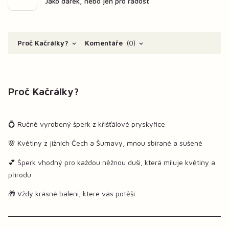
Jako dárek, nebo jen pro radost
Proč Kačrálky?
Komentáře
0
Proč Kačrálky?
💍 Ručně vyrobený šperk z křišťálové pryskyřice
🌸 Květiny z jižních Čech a Šumavy, mnou sbírané a sušené
💕 Šperk vhodný pro každou něžnou duši, která miluje květiny a
přírodu
🎁 Vždy krásné balení, které vás potěší