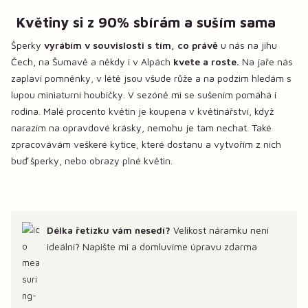
Květiny si z 90% sbírám a suším sama
Šperky
vyrábím v souvislosti s tím, co právě
u nás na jihu
Čech, na Šumavě a někdy i v Alpách
kvete a roste.
Na jaře nás
zaplaví pomněnky, v létě jsou všude růže a na podzim hledám s
lupou miniaturní houbičky. V sezóně mi se sušením pomáhá i
rodina. Malé procento květin je koupena v květinářství, když
narazím na opravdové krásky, nemohu je tam nechat. Také
zpracovávám veškeré kytice, které dostanu a vytvořím z nich
buď šperky, nebo obrazy plné květin.
Délka řetízku vám nesedí?
Velikost náramku není
ideální? Napište mi a domluvíme úpravu zdarma