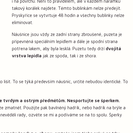
i na povrchu. Není to pravidelem, ale v každém náramku
takový korálek najdete. Těmto bublinkám nelze předejít.
Pryskyřice se vytvrtuje 48 hodin a všechny bublinky nelze
eliminovat.
Náušnice jsou vždy ze zadní strany zbroušené, puzeta je
připevněná speciálním lepidlem a dále je spodní strana
potřena lakem, aby byla lesklá. Puzetu tedy drží
dvojitá
vrstva lepidla
jak ze spoda, tak i ze shora.
 lišit. To se týká především náušnic, určitě nebudou identické. To
e tvrdým a ostrým předmětům. Nesportujte se šperkem.
že zmatnět. Použijte pak bavlněný hadřík, nebo hadřík na brýle a
 nevěděli rady, ozvěte se mi a podíváme se na to spolu. Šperky