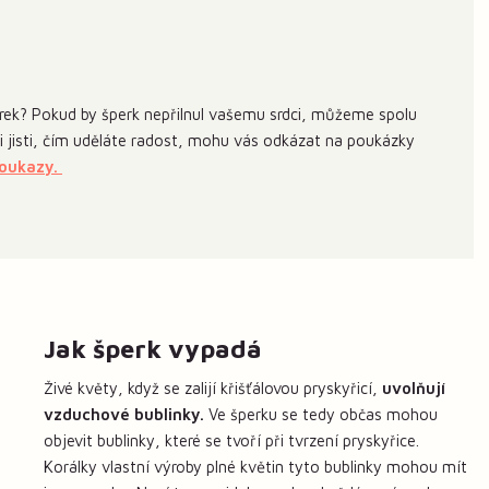
ek? Pokud by šperk nepřilnul vašemu srdci, můžeme spolu
 si jisti, čím uděláte radost, mohu vás odkázat na poukázky
poukazy.
Jak šperk vypadá
Živé květy, když se zalijí křišťálovou pryskyřicí,
uvolňují
vzduchové bublinky.
Ve šperku se tedy občas mohou
objevit bublinky, které se tvoří při tvrzení pryskyřice.
Korálky vlastní výroby plné květin tyto bublinky mohou mít