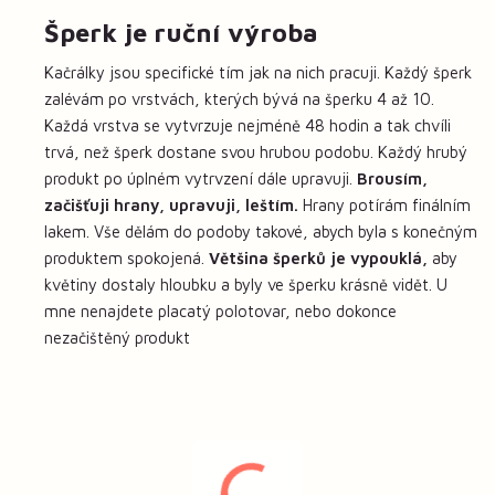
Šperk je ruční výroba
Kačrálky jsou specifické tím jak na nich pracuji. Každý šperk
zalévám po vrstvách, kterých bývá na šperku 4 až 10.
Každá vrstva se vytvrzuje nejméně 48 hodin a tak chvíli
trvá, než šperk dostane svou hrubou podobu. Každý hrubý
produkt po úplném vytrvzení dále upravuji.
Brousím,
začišťuji hrany, upravuji, leštím.
Hrany potírám finálním
lakem. Vše dělám do podoby takové, abych byla s konečným
produktem spokojená.
Většina šperků je vypouklá,
aby
květiny dostaly hloubku a byly ve šperku krásně vidět. U
mne nenajdete placatý polotovar, nebo dokonce
nezačištěný produkt