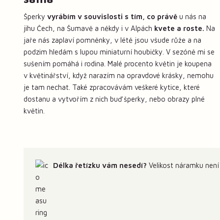
Šperky
vyrábím v souvislosti s tím, co právě
u nás na
jihu Čech, na Šumavě a někdy i v Alpách
kvete a roste.
Na
jaře nás zaplaví pomněnky, v létě jsou všude růže a na
podzim hledám s lupou miniaturní houbičky. V sezóně mi se
sušením pomáhá i rodina. Malé procento květin je koupena
v květinářství, když narazím na opravdové krásky, nemohu
je tam nechat. Také zpracovávám veškeré kytice, které
dostanu a vytvořím z nich buď šperky, nebo obrazy plné
květin.
Délka řetízku vám nesedí?
Velikost náramku není