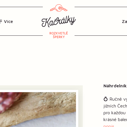
Více
Náhrdelník
💍 Ručně vy
jižních Če
pro každou 
krásné bale
popis