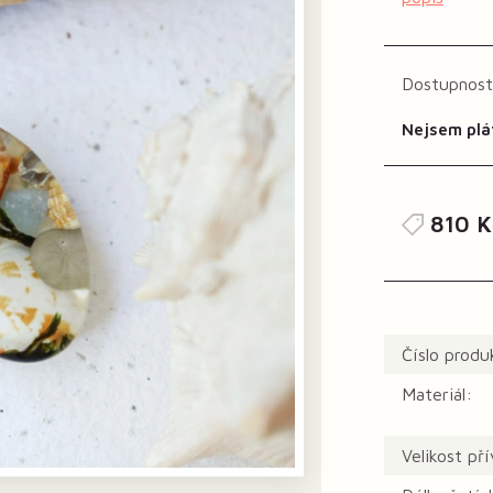
Dostupnost
Nejsem plá
810 K
Číslo produ
Materiál:
Velikost př