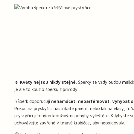
🌷
Květy nejsou nikdy stejné.
Šperky se vždy budou maličko
je ale to kouzlo šperku z přířody.
⁉️Šperk doporučuji
nenamáčet, neparfémovat, vyhýbat s
Pokud na pryskyřici nastříkáte parém, nebo lak na vlasy, mů
pryskyřici jemnými krouživými pohyby vyleštěte. Kdybyste si
uchovávejte zavřené v tmavé krabičce, aby neoxidovaly.