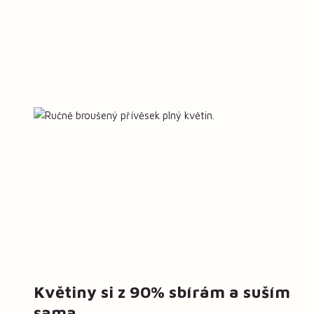
Květiny si z 90% sbírám a suším
sama