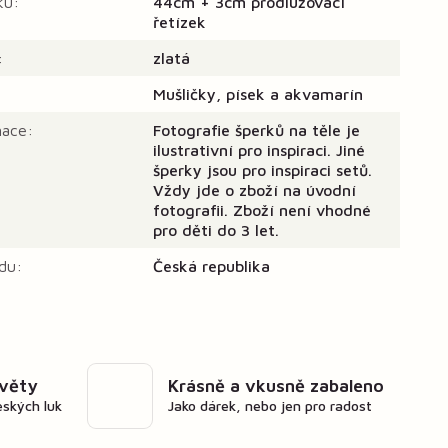
ku:
44cm + 3cm prodlužovací
řetízek
:
zlatá
Mušličky, písek a akvamarín
mace:
Fotografie šperků na těle je
ilustrativní pro inspiraci. Jiné
šperky jsou pro inspiraci setů.
Vždy jde o zboží na úvodní
fotografii. Zboží není vhodné
pro děti do 3 let.
du:
Česká republika
květy
Krásně a vkusně zabaleno
eských luk
Jako dárek, nebo jen pro radost