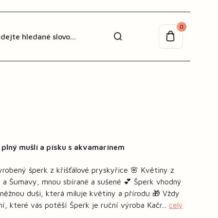
0
 plný mušlí a písku s akvamarínem
robený šperk z křišťálové pryskyřice 🌸 Květiny z
ch a Šumavy, mnou sbírané a sušené 💕 Šperk vhodný
něžnou duši, která miluje květiny a přírodu 🎁 Vždy
ní, které vás potěší Šperk je ruční výroba Kačr...
celý