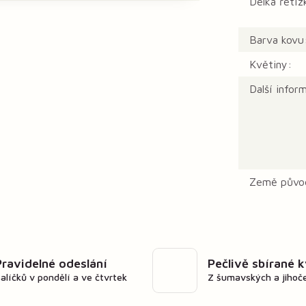
Délka řetíz
Barva kovu
Květiny:
Další infor
Země půvo
Pravidelné odeslání
Pečlivě sbírané 
alíčků v pondělí a ve čtvrtek
Z šumavských a jihoč