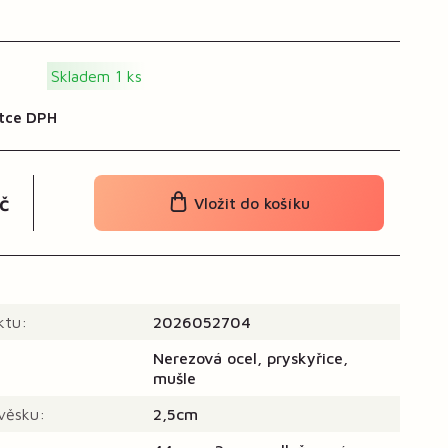
Skladem 1 ks
tce DPH
č
Vložit do košíku
ktu:
2026052704
Nerezová ocel, pryskyřice,
mušle
ívěsku:
2,5cm