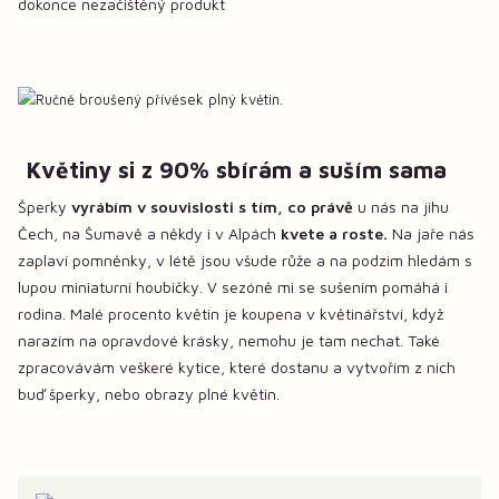
dokonce nezačištěný produkt
Květiny si z 90% sbírám a suším sama
Šperky
vyrábím v souvislosti s tím, co právě
u nás na jihu
Čech, na Šumavě a někdy i v Alpách
kvete a roste.
Na jaře nás
zaplaví pomněnky, v létě jsou všude růže a na podzim hledám s
lupou miniaturní houbičky. V sezóně mi se sušením pomáhá i
rodina. Malé procento květin je koupena v květinářství, když
narazím na opravdové krásky, nemohu je tam nechat. Také
zpracovávám veškeré kytice, které dostanu a vytvořím z nich
buď šperky, nebo obrazy plné květin.