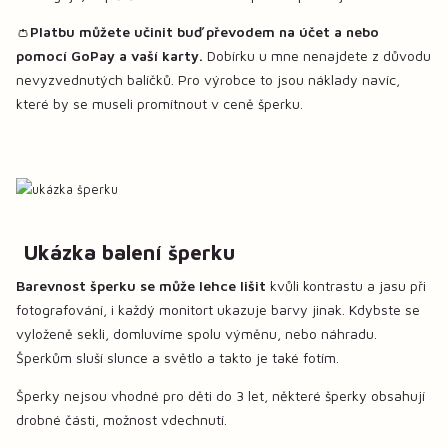
👛
Platbu můžete učinit buď převodem na účet a nebo
pomocí GoPay a vaší karty.
Dobírku u mne nenajdete z důvodu
nevyzvednutých balíčků. Pro výrobce to jsou náklady navíc,
které by se museli promítnout v ceně šperku.
Ukázka balení šperku
Barevnost šperku se může lehce lišit
kvůli kontrastu a jasu při
fotografování, i každý monitort ukazuje barvy jinak. Kdybste se
vyloženě sekli, domluvíme spolu výměnu, nebo náhradu.
Šperkům sluší slunce a světlo a takto je také fotím.
Šperky nejsou vhodné pro děti do 3 let, některé šperky obsahují
drobné části, možnost vdechnutí.