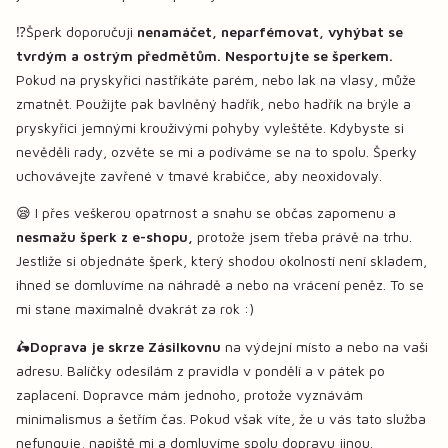
⁉️Šperk doporučuji
nenamáčet, neparfémovat, vyhýbat se
tvrdým a ostrým předmětům. Nesportujte se šperkem.
Pokud na pryskyřici nastříkáte parém, nebo lak na vlasy, může
zmatnět. Použijte pak bavlněný hadřík, nebo hadřík na brýle a
pryskyřici jemnými krouživými pohyby vyleštěte. Kdybyste si
nevěděli rady, ozvěte se mi a podíváme se na to spolu. Šperky
uchovávejte zavřené v tmavé krabičce, aby neoxidovaly.
😪 I přes veškerou opatrnost a snahu se občas zapomenu a
nesmažu šperk z e-shopu,
protože jsem třeba právě na trhu.
Jestliže si objednáte šperk, který shodou okolností není skladem,
ihned se domluvíme na náhradě a nebo na vrácení peněz. To se
mi stane maximalně dvakrát za rok :)
🛵
Doprava je skrze Zásilkovnu
na výdejní místo a nebo na vaši
adresu. Balíčky odesílám z pravidla v pondělí a v pátek po
zaplacení. Dopravce mám jednoho, protože vyznávám
minimalismus a šetřím čas. Pokud však víte, že u vás tato služba
nefunguje, napiště mi a domluvíme spolu dopravu jinou.