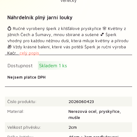
Náhrdelník plný jarní louky
💍 Ručně vyrobený šperk z křišťálové pryskyřice 🌸 Květiny z
jižních Čech a Šumavy, mnou sbírané a sušené 💕 Šperk
vhodný pro každou něžnou duši, která miluje květiny a přírodu
🎁 Vždy krásné balení, které vás potěší Šperk je ruční výroba
Kačr...
celý popis
Dostupnost
Skladem 1 ks
Nejsem plátce DPH
Číslo produktu:
2026060423
Materiál:
Nerezová ocel, pryskyřice,
mušle
Velikost přívěsku:
2cm
Délka řetízku:
46cm + 3cm prodlužovací