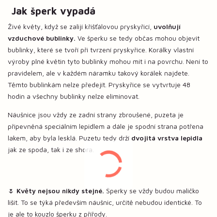
Jak šperk vypadá
Živé květy, když se zalijí křišťálovou pryskyřicí,
uvolňují
vzduchové bublinky.
Ve šperku se tedy občas mohou objevit
bublinky, které se tvoří při tvrzení pryskyřice. Korálky vlastní
výroby plné květin tyto bublinky mohou mít i na povrchu. Není to
pravidelem, ale v každém náramku takový korálek najdete.
Těmto bublinkám nelze předejít. Pryskyřice se vytvrtuje 48
hodin a všechny bublinky nelze eliminovat.
Náušnice jsou vždy ze zadní strany zbroušené, puzeta je
připevněná speciálním lepidlem a dále je spodní strana potřena
lakem, aby byla lesklá. Puzetu tedy drží
dvojitá vrstva lepidla
jak ze spoda, tak i ze shora.
🌷
Květy nejsou nikdy stejné.
Šperky se vždy budou maličko
lišit. To se týká především náušnic, určitě nebudou identické. To
je ale to kouzlo šperku z přířody.