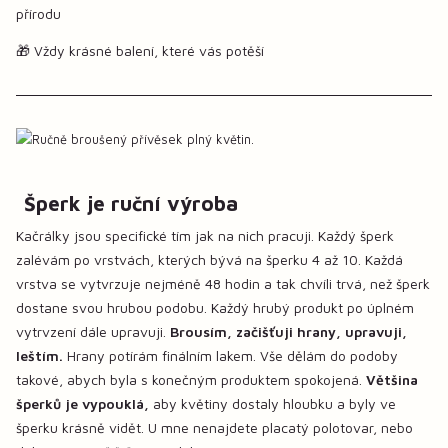
přírodu
🎁 Vždy krásné balení, které vás potěší
Šperk je ruční výroba
Kačrálky jsou specifické tím jak na nich pracuji. Každý šperk
zalévám po vrstvách, kterých bývá na šperku 4 až 10. Každá
vrstva se vytvrzuje nejméně 48 hodin a tak chvíli trvá, než šperk
dostane svou hrubou podobu. Každý hrubý produkt po úplném
vytrvzení dále upravuji.
Brousím, začišťuji hrany, upravuji,
leštím.
Hrany potírám finálním lakem. Vše dělám do podoby
takové, abych byla s konečným produktem spokojená.
Většina
šperků je vypouklá,
aby květiny dostaly hloubku a byly ve
šperku krásně vidět. U mne nenajdete placatý polotovar, nebo