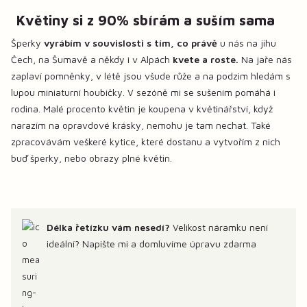
Květiny si z 90% sbírám a suším sama
Šperky
vyrábím v souvislosti s tím, co právě
u nás na jihu
Čech, na Šumavě a někdy i v Alpách
kvete a roste.
Na jaře nás
zaplaví pomněnky, v létě jsou všude růže a na podzim hledám s
lupou miniaturní houbičky. V sezóně mi se sušením pomáhá i
rodina. Malé procento květin je koupena v květinářství, když
narazím na opravdové krásky, nemohu je tam nechat. Také
zpracovávám veškeré kytice, které dostanu a vytvořím z nich
buď šperky, nebo obrazy plné květin.
Délka řetízku vám nesedí?
Velikost náramku není
ideální? Napište mi a domluvíme úpravu zdarma