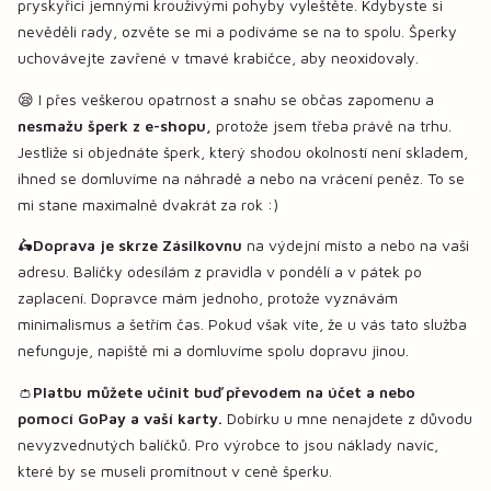
pryskyřici jemnými krouživými pohyby vyleštěte. Kdybyste si
nevěděli rady, ozvěte se mi a podíváme se na to spolu. Šperky
uchovávejte zavřené v tmavé krabičce, aby neoxidovaly.
😪 I přes veškerou opatrnost a snahu se občas zapomenu a
nesmažu šperk z e-shopu,
protože jsem třeba právě na trhu.
Jestliže si objednáte šperk, který shodou okolností není skladem,
ihned se domluvíme na náhradě a nebo na vrácení peněz. To se
mi stane maximalně dvakrát za rok :)
🛵
Doprava je skrze Zásilkovnu
na výdejní místo a nebo na vaši
adresu. Balíčky odesílám z pravidla v pondělí a v pátek po
zaplacení. Dopravce mám jednoho, protože vyznávám
minimalismus a šetřím čas. Pokud však víte, že u vás tato služba
nefunguje, napiště mi a domluvíme spolu dopravu jinou.
👛
Platbu můžete učinit buď převodem na účet a nebo
pomocí GoPay a vaší karty.
Dobírku u mne nenajdete z důvodu
nevyzvednutých balíčků. Pro výrobce to jsou náklady navíc,
které by se museli promítnout v ceně šperku.