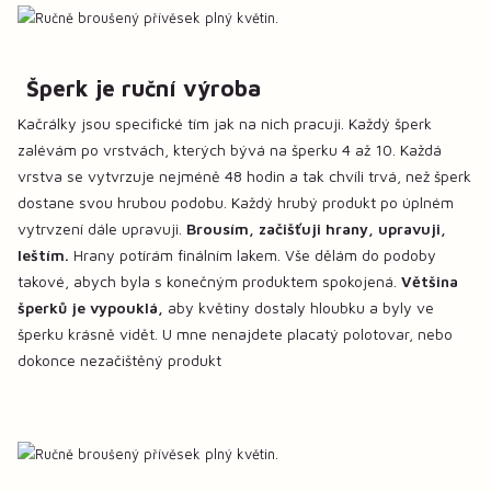
Šperk je ruční výroba
Kačrálky jsou specifické tím jak na nich pracuji. Každý šperk
zalévám po vrstvách, kterých bývá na šperku 4 až 10. Každá
vrstva se vytvrzuje nejméně 48 hodin a tak chvíli trvá, než šperk
dostane svou hrubou podobu. Každý hrubý produkt po úplném
vytrvzení dále upravuji.
Brousím, začišťuji hrany, upravuji,
leštím.
Hrany potírám finálním lakem. Vše dělám do podoby
takové, abych byla s konečným produktem spokojená.
Většina
šperků je vypouklá,
aby květiny dostaly hloubku a byly ve
šperku krásně vidět. U mne nenajdete placatý polotovar, nebo
dokonce nezačištěný produkt