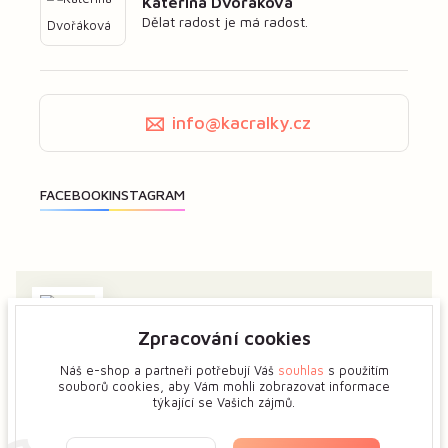
Kateřina Dvořáková
Dělat radost je má radost.
info@kacralky.cz
Zpracování cookies
Zajímá vás má tvorba? Dejte mi předem vědět a ukážeme
si více o tvůrčím procesu květinových šperků.
Náš e-shop a partneři potřebují Váš
souhlas
s použitím
souborů cookies, aby Vám mohli zobrazovat informace
týkající se Vašich zájmů.
Zobrazit na mapě