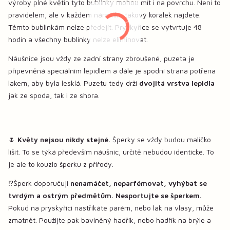
výroby plné květin tyto bublinky mohou mít i na povrchu. Není to
pravidelem, ale v každém náramku takový korálek najdete.
Těmto bublinkám nelze předejít. Pryskyřice se vytvrtuje 48
hodin a všechny bublinky nelze eliminovat.
Náušnice jsou vždy ze zadní strany zbroušené, puzeta je
připevněná speciálním lepidlem a dále je spodní strana potřena
lakem, aby byla lesklá. Puzetu tedy drží
dvojitá vrstva lepidla
jak ze spoda, tak i ze shora.
🌷
Květy nejsou nikdy stejné.
Šperky se vždy budou maličko
lišit. To se týká především náušnic, určitě nebudou identické. To
je ale to kouzlo šperku z přířody.
⁉️Šperk doporučuji
nenamáčet, neparfémovat, vyhýbat se
tvrdým a ostrým předmětům. Nesportujte se šperkem.
Pokud na pryskyřici nastříkáte parém, nebo lak na vlasy, může
zmatnět. Použijte pak bavlněný hadřík, nebo hadřík na brýle a