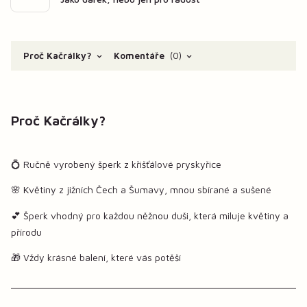
Proč Kačrálky?
Komentáře
0
Proč Kačrálky?
💍 Ručně vyrobený šperk z křišťálové pryskyřice
🌸 Květiny z jižních Čech a Šumavy, mnou sbírané a sušené
💕 Šperk vhodný pro každou něžnou duši, která miluje květiny a
přírodu
🎁 Vždy krásné balení, které vás potěší