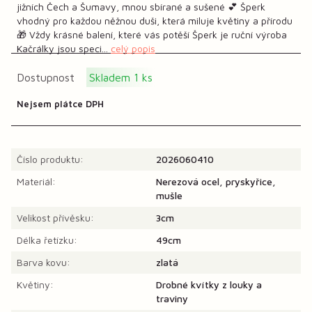
jižních Čech a Šumavy, mnou sbírané a sušené 💕 Šperk
vhodný pro každou něžnou duši, která miluje květiny a přírodu
🎁 Vždy krásné balení, které vás potěší Šperk je ruční výroba
Kačrálky jsou speci...
celý popis
Dostupnost
Skladem 1 ks
Nejsem plátce DPH
Číslo produktu:
2026060410
Materiál:
Nerezová ocel, pryskyřice,
mušle
Velikost přívěsku:
3cm
Délka řetízku:
49cm
Barva kovu:
zlatá
Květiny:
Drobné kvítky z louky a
traviny