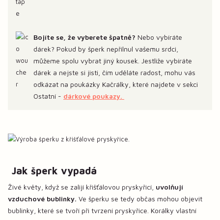
Bojíte se, že vyberete špatně?
Nebo vybíráte
dárek? Pokud by šperk nepřilnul vašemu srdci,
můžeme spolu vybrat jiný kousek. Jestliže vybíráte
dárek a nejste si jisti, čím uděláte radost, mohu vás
odkázat na poukázky Kačrálky, které najdete v sekci
Ostatní -
dárkové poukazy.
Jak šperk vypadá
Živé květy, když se zalijí křišťálovou pryskyřicí,
uvolňují
vzduchové bublinky.
Ve šperku se tedy občas mohou objevit
bublinky, které se tvoří při tvrzení pryskyřice. Korálky vlastní