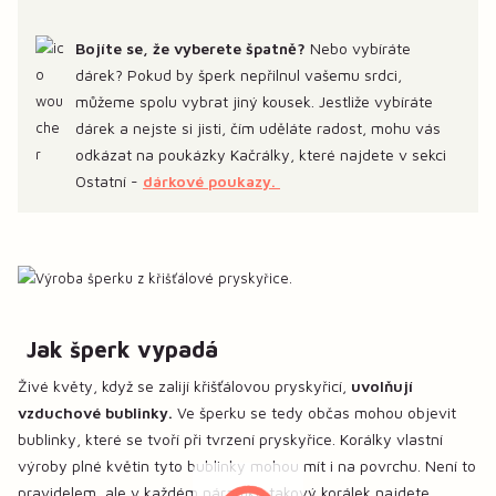
Bojíte se, že vyberete špatně?
Nebo vybíráte
dárek? Pokud by šperk nepřilnul vašemu srdci,
můžeme spolu vybrat jiný kousek. Jestliže vybíráte
dárek a nejste si jisti, čím uděláte radost, mohu vás
odkázat na poukázky Kačrálky, které najdete v sekci
Ostatní -
dárkové poukazy.
Jak šperk vypadá
Živé květy, když se zalijí křišťálovou pryskyřicí,
uvolňují
vzduchové bublinky.
Ve šperku se tedy občas mohou objevit
bublinky, které se tvoří při tvrzení pryskyřice. Korálky vlastní
výroby plné květin tyto bublinky mohou mít i na povrchu. Není to
pravidelem, ale v každém náramku takový korálek najdete.