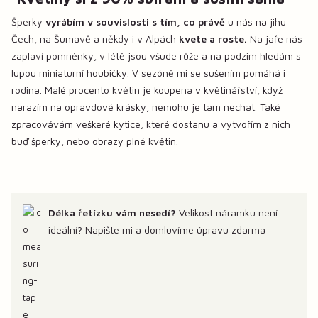
Šperky
vyrábím v souvislosti s tím, co právě
u nás na jihu
Čech, na Šumavě a někdy i v Alpách
kvete a roste.
Na jaře nás
zaplaví pomněnky, v létě jsou všude růže a na podzim hledám s
lupou miniaturní houbičky. V sezóně mi se sušením pomáhá i
rodina. Malé procento květin je koupena v květinářství, když
narazím na opravdové krásky, nemohu je tam nechat. Také
zpracovávám veškeré kytice, které dostanu a vytvořím z nich
buď šperky, nebo obrazy plné květin.
Délka řetízku vám nesedí?
Velikost náramku není
ideální? Napište mi a domluvíme úpravu zdarma