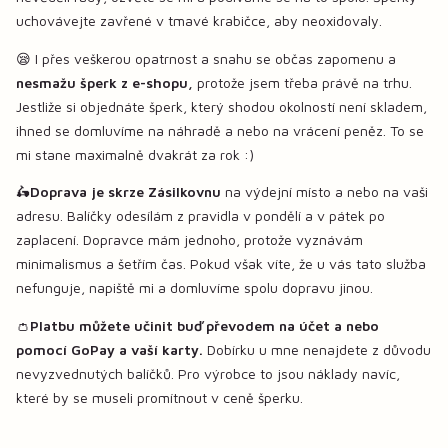
uchovávejte zavřené v tmavé krabičce, aby neoxidovaly.
😪 I přes veškerou opatrnost a snahu se občas zapomenu a
nesmažu šperk z e-shopu,
protože jsem třeba právě na trhu.
Jestliže si objednáte šperk, který shodou okolností není skladem,
ihned se domluvíme na náhradě a nebo na vrácení peněz. To se
mi stane maximalně dvakrát za rok :)
🛵
Doprava je skrze Zásilkovnu
na výdejní místo a nebo na vaši
adresu. Balíčky odesílám z pravidla v pondělí a v pátek po
zaplacení. Dopravce mám jednoho, protože vyznávám
minimalismus a šetřím čas. Pokud však víte, že u vás tato služba
nefunguje, napiště mi a domluvíme spolu dopravu jinou.
👛
Platbu můžete učinit buď převodem na účet a nebo
pomocí GoPay a vaší karty.
Dobírku u mne nenajdete z důvodu
nevyzvednutých balíčků. Pro výrobce to jsou náklady navíc,
které by se museli promítnout v ceně šperku.