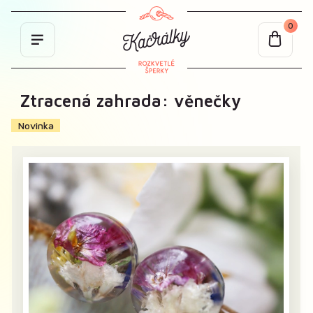
0
Ztracená zahrada: věnečky
Novinka