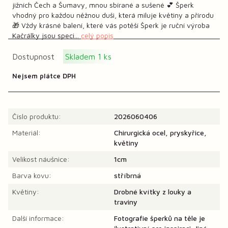
jižních Čech a Šumavy, mnou sbírané a sušené 💕 Šperk
vhodný pro každou něžnou duši, která miluje květiny a přírodu
🎁 Vždy krásné balení, které vás potěší Šperk je ruční výroba
Kačrálky jsou speci...
celý popis
Dostupnost
Skladem 1 ks
Nejsem plátce DPH
Číslo produktu:
2026060406
Materiál:
Chirurgická ocel, pryskyřice,
květiny
Velikost náušnice:
1cm
Barva kovu:
stříbrná
Květiny:
Drobné kvítky z louky a
traviny
Další informace:
Fotografie šperků na těle je