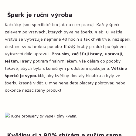
Šperk je ruční výroba
Kačrálky jsou specifické tím jak na nich pracuji. Každý šperk
zalévám po vrstvách, kterých bývá na šperku 4 až 10. Každá
vrstva se vytvrzuje nejméně 48 hodin a tak chvíli trvá, než šperk
dostane svou hrubou podobu. Každý hrubý produkt po úplném
vytrvzení dále upravuji.
Brousím, začišťuji hrany, upravuji,
leštím.
Hrany potírám finálním lakem. Vše dělám do podoby
takové, abych byla s konečným produktem spokojená.
Většina
šperků je vypouklá,
aby květiny dostaly hloubku a byly ve
šperku krásně vidět. U mne nenajdete placatý polotovar, nebo
dokonce nezačištěný produkt
Květiny si z 90% sbírám a suším sama