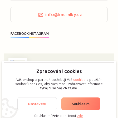
info@kacralky.cz
Zpracování cookies
Zajímá vás má tvorba? Dejte mi předem vědět a ukážeme
si více o tvůrčím procesu květinových šperků.
Náš e-shop a partneři potřebují Váš
souhlas
s použitím
souborů cookies, aby Vám mohli zobrazovat informace
týkající se Vašich zájmů.
Zobrazit na mapě
Nastavení
Souhlasím
Souhlas můžete odmítnout
zde
.
510 Kč
Vložit do košíku