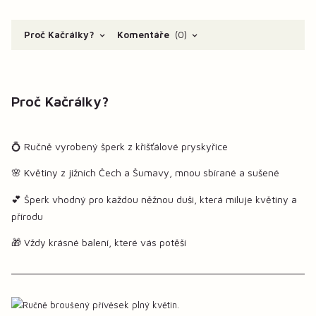
Proč Kačrálky?
Komentáře
0
Proč Kačrálky?
💍 Ručně vyrobený šperk z křišťálové pryskyřice
🌸 Květiny z jižních Čech a Šumavy, mnou sbírané a sušené
💕 Šperk vhodný pro každou něžnou duši, která miluje květiny a
přírodu
🎁 Vždy krásné balení, které vás potěší