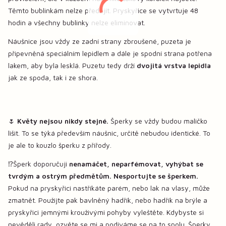
Těmto bublinkám nelze předejít. Pryskyřice se vytvrtuje 48
hodin a všechny bublinky nelze eliminovat.
Náušnice jsou vždy ze zadní strany zbroušené, puzeta je
připevněná speciálním lepidlem a dále je spodní strana potřena
lakem, aby byla lesklá. Puzetu tedy drží
dvojitá vrstva lepidla
jak ze spoda, tak i ze shora.
🌷
Květy nejsou nikdy stejné.
Šperky se vždy budou maličko
lišit. To se týká především náušnic, určitě nebudou identické. To
je ale to kouzlo šperku z přířody.
⁉️Šperk doporučuji
nenamáčet, neparfémovat, vyhýbat se
tvrdým a ostrým předmětům. Nesportujte se šperkem.
Pokud na pryskyřici nastříkáte parém, nebo lak na vlasy, může
zmatnět. Použijte pak bavlněný hadřík, nebo hadřík na brýle a
pryskyřici jemnými krouživými pohyby vyleštěte. Kdybyste si
nevěděli rady, ozvěte se mi a podíváme se na to spolu. Šperky