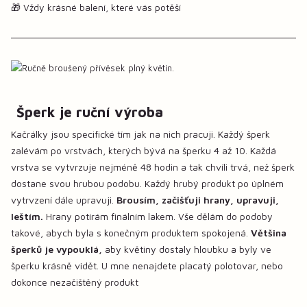
🎁 Vždy krásné balení, které vás potěší
Šperk je ruční výroba
Kačrálky jsou specifické tím jak na nich pracuji. Každý šperk
zalévám po vrstvách, kterých bývá na šperku 4 až 10. Každá
vrstva se vytvrzuje nejméně 48 hodin a tak chvíli trvá, než šperk
dostane svou hrubou podobu. Každý hrubý produkt po úplném
vytrvzení dále upravuji.
Brousím, začišťuji hrany, upravuji,
leštím.
Hrany potírám finálním lakem. Vše dělám do podoby
takové, abych byla s konečným produktem spokojená.
Většina
šperků je vypouklá,
aby květiny dostaly hloubku a byly ve
šperku krásně vidět. U mne nenajdete placatý polotovar, nebo
dokonce nezačištěný produkt