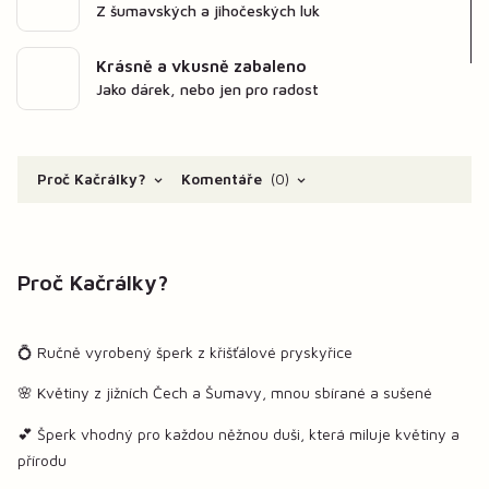
Z šumavských a jihočeských luk
Krásně a vkusně zabaleno
Jako dárek, nebo jen pro radost
Proč Kačrálky?
Komentáře
0
Proč Kačrálky?
💍 Ručně vyrobený šperk z křišťálové pryskyřice
🌸 Květiny z jižních Čech a Šumavy, mnou sbírané a sušené
💕 Šperk vhodný pro každou něžnou duši, která miluje květiny a
přírodu