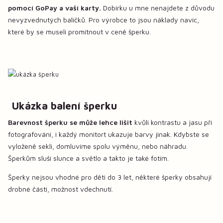
pomocí GoPay a vaší karty.
Dobírku u mne nenajdete z důvodu
nevyzvednutých balíčků. Pro výrobce to jsou náklady navíc,
které by se museli promítnout v ceně šperku.
Ukázka balení šperku
Barevnost šperku se může lehce lišit
kvůli kontrastu a jasu při
fotografování, i každý monitort ukazuje barvy jinak. Kdybste se
vyloženě sekli, domluvíme spolu výměnu, nebo náhradu.
Šperkům sluší slunce a světlo a takto je také fotím.
Šperky nejsou vhodné pro děti do 3 let, některé šperky obsahují
drobné části, možnost vdechnutí.