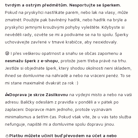
tvrdým a ostrým předmětům. Nesportujte se šperkem.
Pokud na pryskyřici nastříkáte parém, nebo lak na vlasy, může
zmatnět. Použijte pak bavlněný hadřík, nebo hadřík na brýle a
pryskyřici jemnými krouživými pohyby vyleštěte. Kdybyste si
nevěděli rady, ozvěte se mi a podíváme se na to spolu. Šperky
uchovávejte zavřené v tmavé krabičce, aby neoxidovaly.
😪 I přes veškerou opatrnost a snahu se občas zapomenu a
nesmažu šperk z e-shopu,
protože jsem třeba právě na trhu.
Jestliže si objednáte šperk, který shodou okolností není skladem,
ihned se domluvíme na náhradě a nebo na vrácení peněz. To se
mi stane maximalně dvakrát za rok :)
🛵
Doprava je skrze Zásilkovnu
na výdejní místo a nebo na vaši
adresu. Balíčky odesílám z pravidla v pondělí a v pátek po
zaplacení. Dopravce mám jednoho, protože vyznávám
minimalismus a šetřím čas. Pokud však víte, že u vás tato služba
nefunguje, napiště mi a domluvíme spolu dopravu jinou.
👛
Platbu můžete učinit buď převodem na účet a nebo