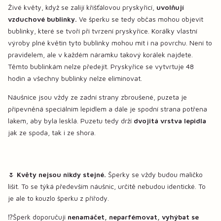
Živé květy, když se zalijí křišťálovou pryskyřicí,
uvolňují
vzduchové bublinky.
Ve šperku se tedy občas mohou objevit
bublinky, které se tvoří při tvrzení pryskyřice. Korálky vlastní
výroby plné květin tyto bublinky mohou mít i na povrchu. Není to
pravidelem, ale v každém náramku takový korálek najdete.
Těmto bublinkám nelze předejít. Pryskyřice se vytvrtuje 48
hodin a všechny bublinky nelze eliminovat.
Náušnice jsou vždy ze zadní strany zbroušené, puzeta je
připevněná speciálním lepidlem a dále je spodní strana potřena
lakem, aby byla lesklá. Puzetu tedy drží
dvojitá vrstva lepidla
jak ze spoda, tak i ze shora.
🌷
Květy nejsou nikdy stejné.
Šperky se vždy budou maličko
lišit. To se týká především náušnic, určitě nebudou identické. To
je ale to kouzlo šperku z přířody.
⁉️Šperk doporučuji
nenamáčet, neparfémovat, vyhýbat se