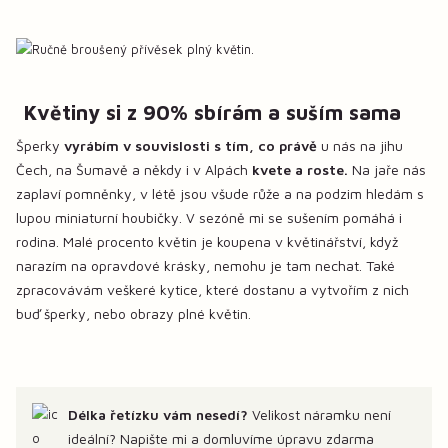
Květiny si z 90% sbírám a suším sama
Šperky
vyrábím v souvislosti s tím, co právě
u nás na jihu
Čech, na Šumavě a někdy i v Alpách
kvete a roste.
Na jaře nás
zaplaví pomněnky, v létě jsou všude růže a na podzim hledám s
lupou miniaturní houbičky. V sezóně mi se sušením pomáhá i
rodina. Malé procento květin je koupena v květinářství, když
narazím na opravdové krásky, nemohu je tam nechat. Také
zpracovávám veškeré kytice, které dostanu a vytvořím z nich
buď šperky, nebo obrazy plné květin.
Délka řetízku vám nesedí?
Velikost náramku není
ideální? Napište mi a domluvíme úpravu zdarma