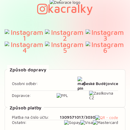
kacralky
Způsob dopravy
České Budějovice
Osobní odběr:
Dopravce:
Způsob platby
1309571017/3030
Platba na číslo účtu:
Ostatní: