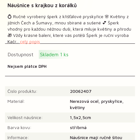
Náušnice s krajkou z korálků
💍 Ručně vyrobený šperk z křišťálové pryskyřice 🌸 Květiny z
jižních Čech a Šumavy, mnou sbírané a sušené 💕 Šperk
vhodný pro každou něžnou duši, která miluje květiny a přírodu
🎁 Vždy krásné balení, které vás potěší Šperk je ruční výroba
Kačr...
celý popis
Dostupnost
Skladem 1 ks
Nejsem plátce DPH
Číslo produktu:
20062407
Materiál:
Nerezová ocel, pryskyřice,
květiny
Velikost náušnice:
1,5x2,5cm
Barva kovu:
stříbrná
Informace:
Náušnice mají ručně šitou