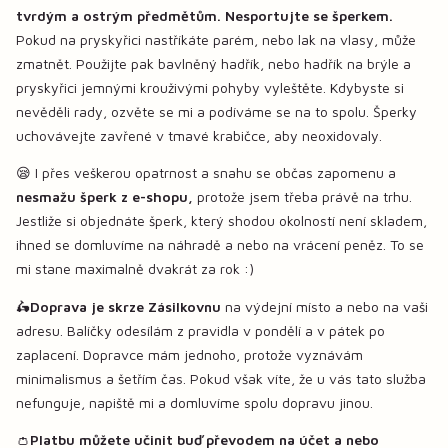
tvrdým a ostrým předmětům. Nesportujte se šperkem.
Pokud na pryskyřici nastříkáte parém, nebo lak na vlasy, může
zmatnět. Použijte pak bavlněný hadřík, nebo hadřík na brýle a
pryskyřici jemnými krouživými pohyby vyleštěte. Kdybyste si
nevěděli rady, ozvěte se mi a podíváme se na to spolu. Šperky
uchovávejte zavřené v tmavé krabičce, aby neoxidovaly.
😪 I přes veškerou opatrnost a snahu se občas zapomenu a
nesmažu šperk z e-shopu,
protože jsem třeba právě na trhu.
Jestliže si objednáte šperk, který shodou okolností není skladem,
ihned se domluvíme na náhradě a nebo na vrácení peněz. To se
mi stane maximalně dvakrát za rok :)
🛵
Doprava je skrze Zásilkovnu
na výdejní místo a nebo na vaši
adresu. Balíčky odesílám z pravidla v pondělí a v pátek po
zaplacení. Dopravce mám jednoho, protože vyznávám
minimalismus a šetřím čas. Pokud však víte, že u vás tato služba
nefunguje, napiště mi a domluvíme spolu dopravu jinou.
👛
Platbu můžete učinit buď převodem na účet a nebo