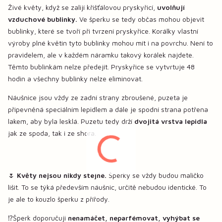
Živé květy, když se zalijí křišťálovou pryskyřicí,
uvolňují
vzduchové bublinky.
Ve šperku se tedy občas mohou objevit
bublinky, které se tvoří při tvrzení pryskyřice. Korálky vlastní
výroby plné květin tyto bublinky mohou mít i na povrchu. Není to
pravidelem, ale v každém náramku takový korálek najdete.
Těmto bublinkám nelze předejít. Pryskyřice se vytvrtuje 48
hodin a všechny bublinky nelze eliminovat.
Náušnice jsou vždy ze zadní strany zbroušené, puzeta je
připevněná speciálním lepidlem a dále je spodní strana potřena
lakem, aby byla lesklá. Puzetu tedy drží
dvojitá vrstva lepidla
jak ze spoda, tak i ze shora.
🌷
Květy nejsou nikdy stejné.
Šperky se vždy budou maličko
lišit. To se týká především náušnic, určitě nebudou identické. To
je ale to kouzlo šperku z přířody.
⁉️Šperk doporučuji
nenamáčet, neparfémovat, vyhýbat se