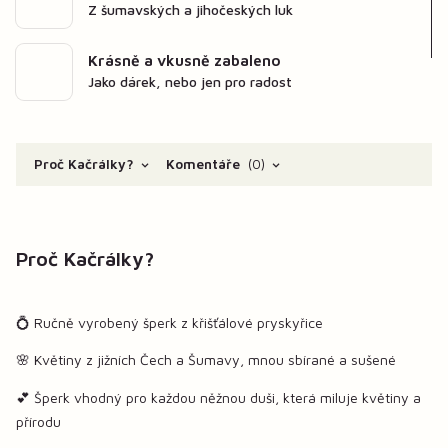
Z šumavských a jihočeských luk
Krásně a vkusně zabaleno
Jako dárek, nebo jen pro radost
Proč Kačrálky?
Komentáře
0
Proč Kačrálky?
💍 Ručně vyrobený šperk z křišťálové pryskyřice
🌸 Květiny z jižních Čech a Šumavy, mnou sbírané a sušené
💕 Šperk vhodný pro každou něžnou duši, která miluje květiny a
přírodu