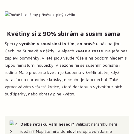
Květiny si z 90% sbírám a suším sama
Šperky
vyrábím v souvislosti s tím, co právě
u nás na jihu
Čech, na Šumavě a někdy i v Alpách
kvete a roste.
Na jaře nás
zaplaví pomněnky, v létě jsou všude růže a na podzim hledám s
lupou miniaturní houbičky. V sezóně mi se sušením pomáhá i
rodina. Malé procento květin je koupena v květinářství, když
narazím na opravdové krásky, nemohu je tam nechat. Také
zpracovávám veškeré kytice, které dostanu a vytvořím z nich
buď šperky, nebo obrazy plné květin.
Délka řetízku vám nesedí?
Velikost náramku není
ideální? Napište mi a domluvíme úpravu zdarma