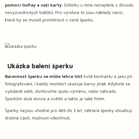
pomocí GoPay a vaší karty.
Dobírku u mne nenajdete z důvodu
nevyzvednutých balíčků. Pro výrobce to jsou náklady navíc,
které by se museli promítnout v ceně šperku.
Ukázka balení šperku
Barevnost šperku se může lehce lišit
kvůli kontrastu a jasu při
fotografování, i každý monitort ukazuje barvy jinak. Kdybste se
vyloženě sekli, domluvíme spolu výměnu, nebo náhradu.
Šperkům sluší slunce a světlo a takto je také fotím.
Šperky nejsou vhodné pro děti do 3 let, některé šperky obsahují
drobné části, možnost vdechnutí.