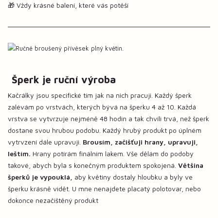
🎁 Vždy krásné balení, které vás potěší
Šperk je ruční výroba
Kačrálky jsou specifické tím jak na nich pracuji. Každý šperk
zalévám po vrstvách, kterých bývá na šperku 4 až 10. Každá
vrstva se vytvrzuje nejméně 48 hodin a tak chvíli trvá, než šperk
dostane svou hrubou podobu. Každý hrubý produkt po úplném
vytrvzení dále upravuji.
Brousím, začišťuji hrany, upravuji,
leštím.
Hrany potírám finálním lakem. Vše dělám do podoby
takové, abych byla s konečným produktem spokojená.
Většina
šperků je vypouklá,
aby květiny dostaly hloubku a byly ve
šperku krásně vidět. U mne nenajdete placatý polotovar, nebo
dokonce nezačištěný produkt