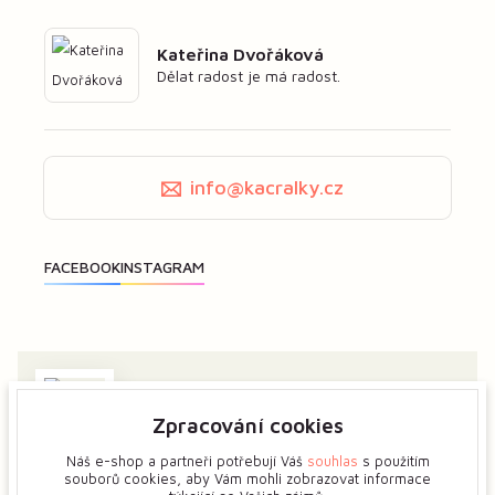
Kateřina Dvořáková
Dělat radost je má radost.
info@kacralky.cz
Zpracování cookies
Zajímá vás má tvorba? Dejte mi předem vědět a ukážeme
si více o tvůrčím procesu květinových šperků.
Náš e-shop a partneři potřebují Váš
souhlas
s použitím
souborů cookies, aby Vám mohli zobrazovat informace