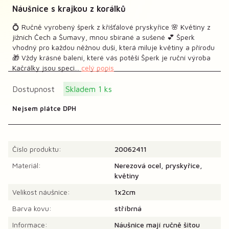
Náušnice s krajkou z korálků
💍 Ručně vyrobený šperk z křišťálové pryskyřice 🌸 Květiny z
jižních Čech a Šumavy, mnou sbírané a sušené 💕 Šperk
vhodný pro každou něžnou duši, která miluje květiny a přírodu
🎁 Vždy krásné balení, které vás potěší Šperk je ruční výroba
Kačrálky jsou speci...
celý popis
Dostupnost
Skladem 1 ks
Nejsem plátce DPH
Číslo produktu:
20062411
Materiál:
Nerezová ocel, pryskyřice,
květiny
Velikost náušnice:
1x2cm
Barva kovu:
stříbrná
Informace:
Náušnice mají ručně šitou