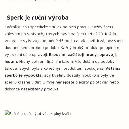
Šperk je ruční výroba
Kačrálky jsou specifické tím jak na nich pracuji. Každý šperk
zalévám po vrstvách, kterých bývá na šperku 4 až 10. Každá
vrstva se vytvrzuje nejméně 48 hodin a tak chvíli trvá, než šperk
dostane svou hrubou podobu. Každý hrubý produkt po úplném
vytrvzení dále upravuji.
Brousím, začišťuji hrany, upravuji,
leštím.
Hrany potírám finálním lakem. Vše dělám do podoby
takové, abych byla s konečným produktem spokojená.
Většina
šperků je vypouklá,
aby květiny dostaly hloubku a byly ve
šperku krásně vidět. U mne nenajdete placatý polotovar, nebo
dokonce nezačištěný produkt