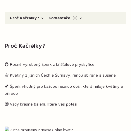
Proč Kačrálky?
Komentáře
0
Proč Kačrálky?
💍 Ručně vyrobený šperk z křišťálové pryskyřice
🌸 Květiny z jižních Čech a Šumavy, mnou sbírané a sušené
💕 Šperk vhodný pro každou něžnou duši, která miluje květiny a
přírodu
🎁 Vždy krásné balení, které vás potěší