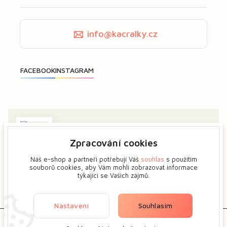
info@kacralky.cz
Zpracování cookies
Zajímá vás má tvorba? Dejte mi předem vědět a ukážeme
si více o tvůrčím procesu květinových šperků.
Náš e-shop a partneři potřebují Váš
souhlas
s použitím
souborů cookies, aby Vám mohli zobrazovat informace
týkající se Vašich zájmů.
Zobrazit na mapě
Nastavení
Souhlasím