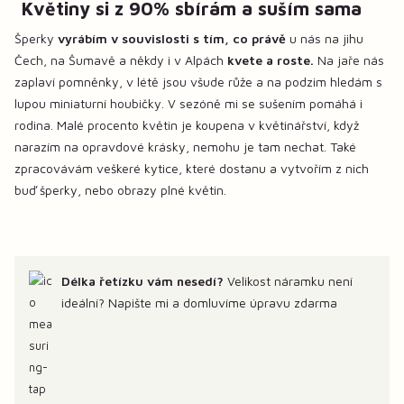
Květiny si z 90% sbírám a suším sama
Šperky
vyrábím v souvislosti s tím, co právě
u nás na jihu
Čech, na Šumavě a někdy i v Alpách
kvete a roste.
Na jaře nás
zaplaví pomněnky, v létě jsou všude růže a na podzim hledám s
lupou miniaturní houbičky. V sezóně mi se sušením pomáhá i
rodina. Malé procento květin je koupena v květinářství, když
narazím na opravdové krásky, nemohu je tam nechat. Také
zpracovávám veškeré kytice, které dostanu a vytvořím z nich
buď šperky, nebo obrazy plné květin.
Délka řetízku vám nesedí?
Velikost náramku není
ideální? Napište mi a domluvíme úpravu zdarma