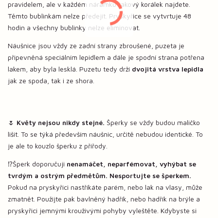
pravidelem, ale v každém náramku takový korálek najdete.
Těmto bublinkám nelze předejít. Pryskyřice se vytvrtuje 48
hodin a všechny bublinky nelze eliminovat.
Náušnice jsou vždy ze zadní strany zbroušené, puzeta je
připevněná speciálním lepidlem a dále je spodní strana potřena
lakem, aby byla lesklá. Puzetu tedy drží
dvojitá vrstva lepidla
jak ze spoda, tak i ze shora.
🌷
Květy nejsou nikdy stejné.
Šperky se vždy budou maličko
lišit. To se týká především náušnic, určitě nebudou identické. To
je ale to kouzlo šperku z přířody.
⁉️Šperk doporučuji
nenamáčet, neparfémovat, vyhýbat se
tvrdým a ostrým předmětům. Nesportujte se šperkem.
Pokud na pryskyřici nastříkáte parém, nebo lak na vlasy, může
zmatnět. Použijte pak bavlněný hadřík, nebo hadřík na brýle a
pryskyřici jemnými krouživými pohyby vyleštěte. Kdybyste si