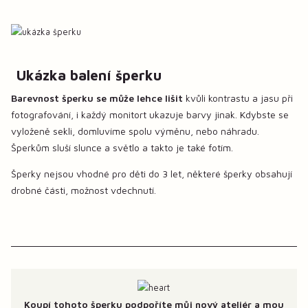
Ukázka balení šperku
Barevnost šperku se může lehce lišit
kvůli kontrastu a jasu při
fotografování, i každý monitort ukazuje barvy jinak. Kdybste se
vyloženě sekli, domluvíme spolu výměnu, nebo náhradu.
Šperkům sluší slunce a světlo a takto je také fotím.
Šperky nejsou vhodné pro děti do 3 let, některé šperky obsahují
drobné části, možnost vdechnutí.
Koupí tohoto šperku podpoříte můj nový ateliér a mou