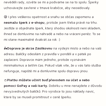
nevěděli rady, ozvěte se mi a podíváme se na to spolu. Šperky
uchovávejte zavřené v tmavé krabičce, aby neoxidovaly.
😪 I přes veškerou opatrnost a snahu se občas zapomenu a
nesmažu šperk z e-shopu,
protože jsem třeba právě na trhu.
Jestliže si objednáte šperk, který shodou okolností není skladem,
ihned se domluvíme na náhradě a nebo na vrácení peněz. To se
mi stane maximalně dvakrát za rok :)
🛵
Doprava je skrze Zásilkovnu
na výdejní místo a nebo na vaši
adresu. Balíčky odesílám z pravidla v pondělí a v pátek po
zaplacení. Dopravce mám jednoho, protože vyznávám
minimalismus a šetřím čas. Pokud však víte, že u vás tato služba
nefunguje, napiště mi a domluvíme spolu dopravu jinou.
👛
Platbu můžete učinit buď převodem na účet a nebo
pomocí GoPay a vaší karty.
Dobírku u mne nenajdete z důvodu
nevyzvednutých balíčků. Pro výrobce to jsou náklady navíc,
které by se museli promítnout v ceně šperku.