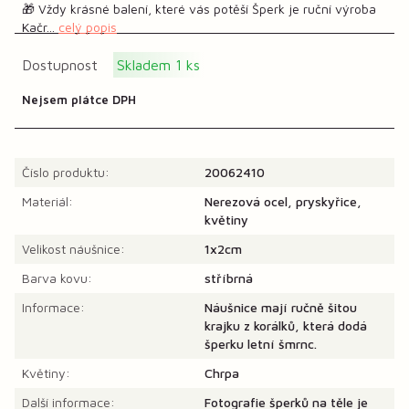
🎁 Vždy krásné balení, které vás potěší Šperk je ruční výroba
Kačr...
celý popis
Dostupnost
Skladem 1 ks
Nejsem plátce DPH
Číslo produktu:
20062410
Materiál:
Nerezová ocel, pryskyřice,
květiny
Velikost náušnice:
1x2cm
Barva kovu:
stříbrná
Informace:
Náušnice mají ručně šitou
krajku z korálků, která dodá
šperku letní šmrnc.
Květiny:
Chrpa
Další informace:
Fotografie šperků na těle je