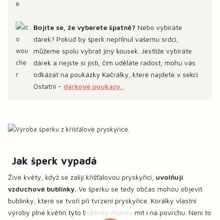
Bojíte se, že vyberete špatně?
Nebo vybíráte
dárek? Pokud by šperk nepřilnul vašemu srdci,
můžeme spolu vybrat jiný kousek. Jestliže vybíráte
dárek a nejste si jisti, čím uděláte radost, mohu vás
odkázat na poukázky Kačrálky, které najdete v sekci
Ostatní -
dárkové poukazy.
Jak šperk vypadá
Živé květy, když se zalijí křišťálovou pryskyřicí,
uvolňují
vzduchové bublinky.
Ve šperku se tedy občas mohou objevit
bublinky, které se tvoří při tvrzení pryskyřice. Korálky vlastní
výroby plné květin tyto bublinky mohou mít i na povrchu. Není to