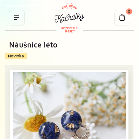
0
Náušnice léto
Novinka