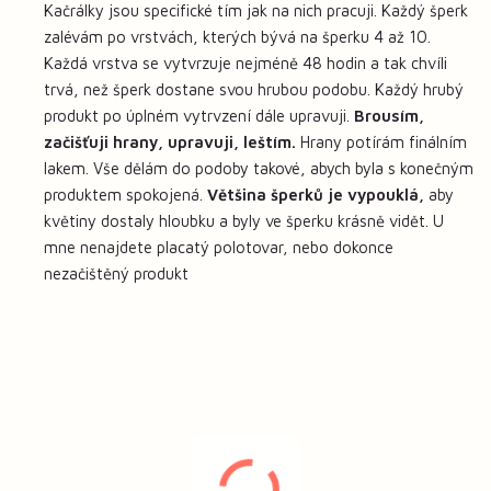
Kačrálky jsou specifické tím jak na nich pracuji. Každý šperk
zalévám po vrstvách, kterých bývá na šperku 4 až 10.
Každá vrstva se vytvrzuje nejméně 48 hodin a tak chvíli
trvá, než šperk dostane svou hrubou podobu. Každý hrubý
produkt po úplném vytrvzení dále upravuji.
Brousím,
začišťuji hrany, upravuji, leštím.
Hrany potírám finálním
lakem. Vše dělám do podoby takové, abych byla s konečným
produktem spokojená.
Většina šperků je vypouklá,
aby
květiny dostaly hloubku a byly ve šperku krásně vidět. U
mne nenajdete placatý polotovar, nebo dokonce
nezačištěný produkt