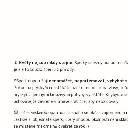
🌷
Květy nejsou nikdy stejné.
Šperky se vždy budou maličko
je ale to kouzlo šperku z přířody.
⁉️Šperk doporučuji
nenamáčet, neparfémovat, vyhýbat s
Pokud na pryskyřici nastříkáte parém, nebo lak na vlasy, mů
pryskyřici jemnými krouživými pohyby vyleštěte. Kdybyste si
uchovávejte zavřené v tmavé krabičce, aby neoxidovaly.
😪 I přes veškerou opatrnost a snahu se občas zapomenu a
Jestliže si objednáte šperk, který shodou okolností není sk
se mi stane maximalně dvakrát za rok :)