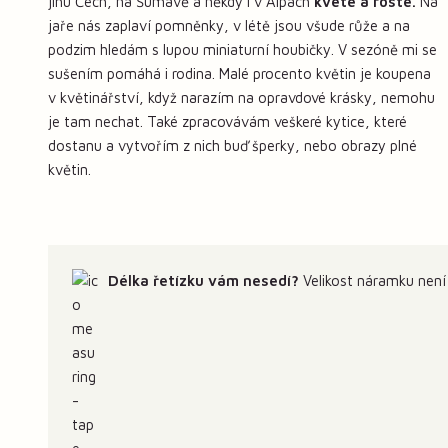
jihu Čech, na Šumavě a někdy i v Alpách
kvete a roste.
Na
jaře nás zaplaví pomněnky, v létě jsou všude růže a na
podzim hledám s lupou miniaturní houbičky. V sezóně mi se
sušením pomáhá i rodina. Malé procento květin je koupena
v květinářství, když narazím na opravdové krásky, nemohu
je tam nechat. Také zpracovávám veškeré kytice, které
dostanu a vytvořím z nich buď šperky, nebo obrazy plné
květin.
Délka řetízku vám nesedí?
Velikost náramku není