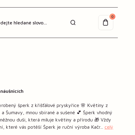
0
 náušnicích
robený šperk z křišťálové pryskyřice 🌸 Květiny z
ch a Šumavy, mnou sbírané a sušené 💕 Šperk vhodný
něžnou duši, která miluje květiny a přírodu 🎁 Vždy
ní, které vás potěší Šperk je ruční výroba Kačr...
celý