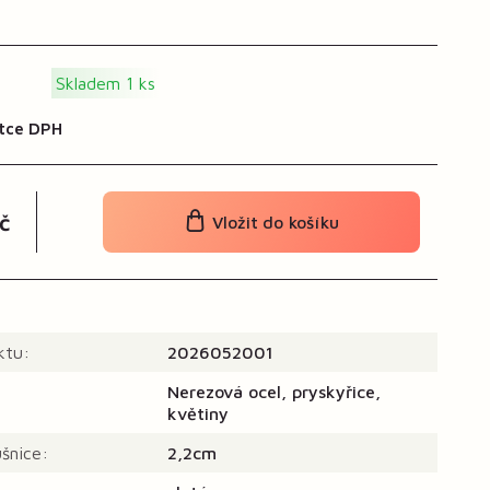
Skladem 1 ks
tce DPH
č
Vložit do košíku
ktu:
2026052001
Nerezová ocel, pryskyřice,
květiny
ušnice:
2,2cm