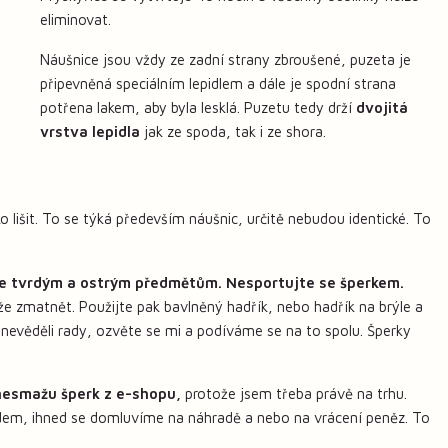
eliminovat.
Náušnice jsou vždy ze zadní strany zbroušené, puzeta je
připevněná speciálním lepidlem a dále je spodní strana
potřena lakem, aby byla lesklá. Puzetu tedy drží
dvojitá
vrstva lepidla
jak ze spoda, tak i ze shora.
 lišit. To se týká především náušnic, určitě nebudou identické. To
e tvrdým a ostrým předmětům. Nesportujte se šperkem.
že zmatnět. Použijte pak bavlněný hadřík, nebo hadřík na brýle a
 nevěděli rady, ozvěte se mi a podíváme se na to spolu. Šperky
nesmažu šperk z e-shopu,
protože jsem třeba právě na trhu.
ladem, ihned se domluvíme na náhradě a nebo na vrácení peněz. To