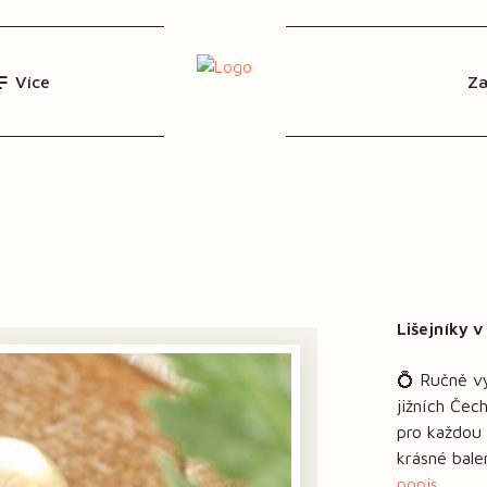
Více
Lišejníky v
💍 Ručně vy
jižních Če
pro každou 
krásné bale
popis