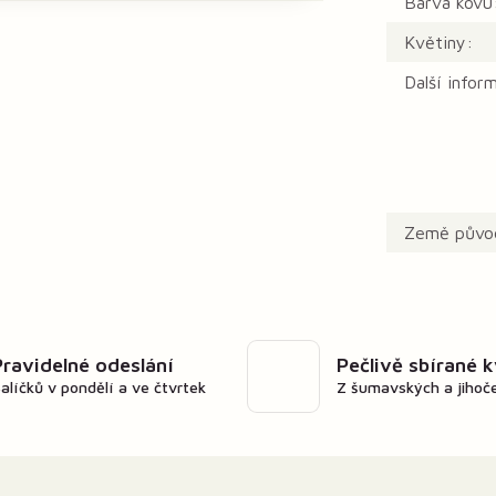
Barva kovu
Květiny:
Další infor
Země půvo
Pravidelné odeslání
Pečlivě sbírané 
alíčků v pondělí a ve čtvrtek
Z šumavských a jihoč