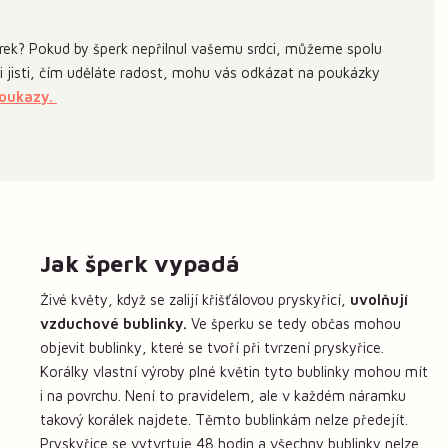
ek? Pokud by šperk nepřilnul vašemu srdci, můžeme spolu
 si jisti, čím uděláte radost, mohu vás odkázat na poukázky
poukazy.
Jak šperk vypadá
Živé květy, když se zalijí křišťálovou pryskyřicí,
uvolňují
vzduchové bublinky.
Ve šperku se tedy občas mohou
objevit bublinky, které se tvoří při tvrzení pryskyřice.
Korálky vlastní výroby plné květin tyto bublinky mohou mít
i na povrchu. Není to pravidelem, ale v každém náramku
takový korálek najdete. Těmto bublinkám nelze předejít.
Pryskyřice se vytvrtuje 48 hodin a všechny bublinky nelze