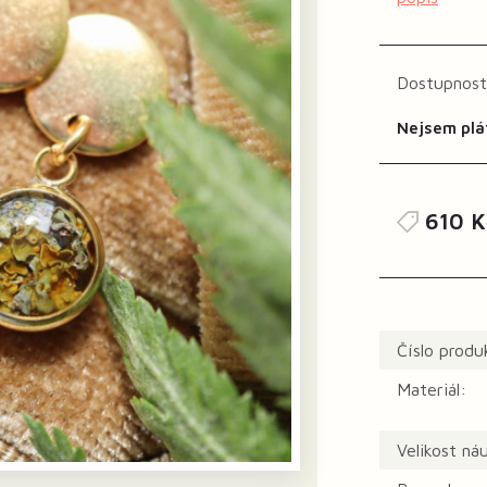
Dostupnost
Nejsem plá
610 K
Číslo produ
Materiál:
Velikost ná