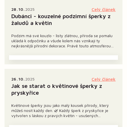
28
10
2025
Celý článek
Dubánci - kouzelné podzimní šperky z
žaludů a květin
Podzim má své kouzlo - listy zlátnou, příroda se pomalu
ukládá k odpočinku a všude kolem nás vznikají ty
nejkrásnější přírodní dekorace. Právě touto atmosférou
jsem se inspirovala při tvorbě šperků Dubánků, které se
staly neodmyslitelnou součástí mé podzimní...
26
10
2025
Celý článek
Jak se starat o květinové šperky z
pryskyřice
Květinové šperky jsou jako malý kousek přírody, který
můžeš nosit každý den. 🌿 Každý šperk z pryskyřice je
vytvořen s láskou z pravých květin - usušených...