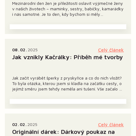
Mezinárodní den žen je příležitostí oslavit výjimečné ženy
v našich životech – maminky, sestry, babičky, kamarádky
i nás samotné. Je to den, kdy bychom si měly
připomenout, jak důležité je zastavit se, potěšit se
maličkostmi a obklopit se krásou. A co je krásnějšího než
květiny, které nikdy...
08
02
2025
Celý článek
Jak vznikly Kačrálky: Příběh mé tvorby
Jak začít vyrábět šperky z pryskyřice a co do nich vložit?
To byla otázka, kterou jsem si kladla na začátku cesty, o
jejímž směru jsem tehdy neměla ani tušení. Vše začalo v
chorvatském Rovinji, kde mě okouzlily šperky s mušlemi a
pískem, které prodávali v jednom z místních obchůdků.
Když mi...
02
02
2025
Celý článek
Originální dárek: Dárkový poukaz na