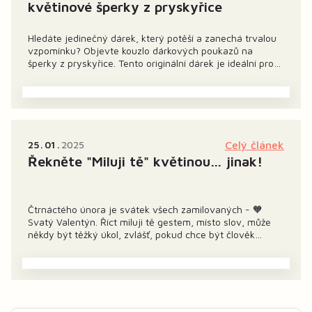
květinové šperky z pryskyřice
Hledáte jedinečný dárek, který potěší a zanechá trvalou
vzpomínku? Objevte kouzlo dárkových poukazů na
šperky z pryskyřice. Tento originální dárek je ideální pro
každou příležitost — narozeniny, svatby nebo jako dárek
pro nevěstu, který uchová kouzelnou vzpomínku na její
velký den...
25
01
2025
Celý článek
Řekněte "Miluji tě" květinou… jinak!
Čtrnáctého února je svátek všech zamilovaných - 🧡
Svatý Valentýn. Říct miluji tě gestem, místo slov, může
někdy být těžký úkol, zvlášť, pokud chce být člověk
originální. A co může být krásnějším vyjádřením než
květinové šperky z kolekce Kačrálky? Každý náhrdelník,
náušnice či náramek z nové kolekce