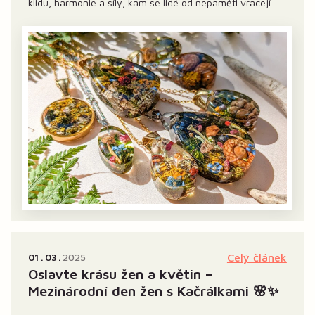
klidu, harmonie a síly, kam se lidé od nepaměti vracejí
načerpat energii. A právě kousek této atmosféry si nyní
můžete odnést i do svého každodenního...
01
03
2025
Celý článek
Oslavte krásu žen a květin –
Mezinárodní den žen s Kačrálkami 🌸✨