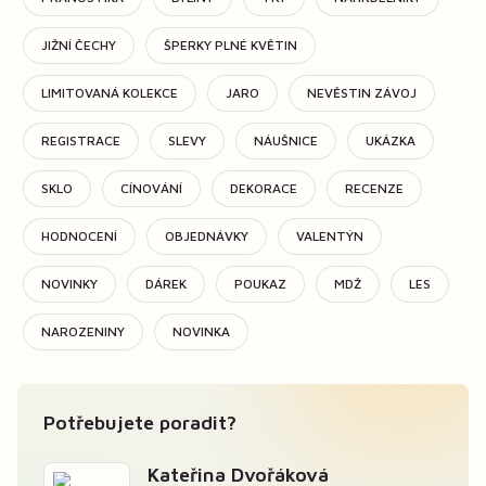
JIŽNÍ ČECHY
ŠPERKY PLNÉ KVĚTIN
LIMITOVANÁ KOLEKCE
JARO
NEVĚSTIN ZÁVOJ
REGISTRACE
SLEVY
NÁUŠNICE
UKÁZKA
SKLO
CÍNOVÁNÍ
DEKORACE
RECENZE
HODNOCENÍ
OBJEDNÁVKY
VALENTÝN
NOVINKY
DÁREK
POUKAZ
MDŽ
LES
NAROZENINY
NOVINKA
Potřebujete poradit?
Kateřina Dvořáková