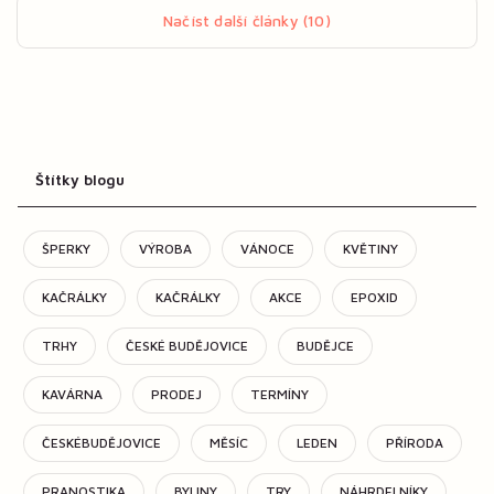
Načíst další články (10)
Štítky blogu
ŠPERKY
VÝROBA
VÁNOCE
KVĚTINY
KAČRÁLKY
KAČRÁLKY
AKCE
EPOXID
TRHY
ČESKÉ BUDĚJOVICE
BUDĚJCE
KAVÁRNA
PRODEJ
TERMÍNY
ČESKÉBUDĚJOVICE
MĚSÍC
LEDEN
PŘÍRODA
PRANOSTIKA
BYLINY
TRY
NÁHRDELNÍKY