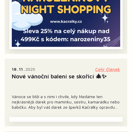
18
11
2025
Celý článek
Nové vánoční balení se skořicí 🎄✨
Vánoce se blíží a s nimi i chvíle, kdy hledáme ten
nejkrásnější dárek pro maminku, sestru, kamarádku nebo
babičku. Aby byl váš dárek ze šperků Kačrálky opravdu
výjimečný, připravila jsem pro vás nové vánoční balení,
které bude od...