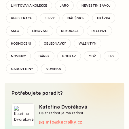
LIMITOVANÁ KOLEKCE
JARO
NEVĚSTIN ZÁVOJ
REGISTRACE
SLEVY
NÁUŠNICE
UKÁZKA
SKLO
CÍNOVÁNÍ
DEKORACE
RECENZE
HODNOCENÍ
OBJEDNÁVKY
VALENTÝN
NOVINKY
DÁREK
POUKAZ
MDŽ
LES
NAROZENINY
NOVINKA
Potřebujete poradit?
Kateřina Dvořáková
Dělat radost je má radost.
info@kacralky.cz