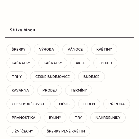
Štítky blogu
ŠPERKY
VÝROBA
VÁNOCE
KVĚTINY
KAČRÁLKY
KAČRÁLKY
AKCE
EPOXID
TRHY
ČESKÉ BUDĚJOVICE
BUDĚJCE
KAVÁRNA
PRODEJ
TERMÍNY
ČESKÉBUDĚJOVICE
MĚSÍC
LEDEN
PŘÍRODA
PRANOSTIKA
BYLINY
TRY
NÁHRDELNÍKY
JIŽNÍ ČECHY
ŠPERKY PLNÉ KVĚTIN