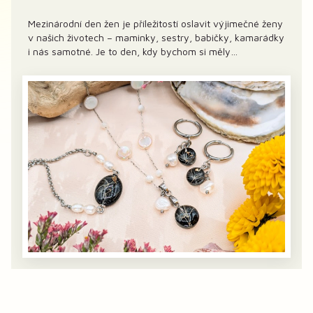
Mezinárodní den žen je příležitostí oslavit výjimečné ženy
v našich životech – maminky, sestry, babičky, kamarádky
i nás samotné. Je to den, kdy bychom si měly
připomenout, jak důležité je zastavit se, potěšit se
maličkostmi a obklopit se krásou. A co je krásnějšího než
květiny, které nikdy...