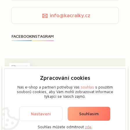
info@kacralky.cz
Zpracování cookies
Zajímá vás má tvorba? Dejte mi předem vědět a ukážeme
si více o tvůrčím procesu květinových šperků.
Náš e-shop a partneři potřebují Váš
souhlas
s použitím
souborů cookies, aby Vám mohli zobrazovat informace
týkající se Vašich zájmů.
Zobrazit na mapě
Nastavení
Souhlasím
Souhlas můžete odmítnout
zde
.