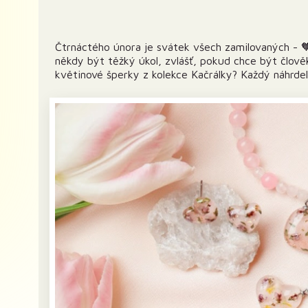
Čtrnáctého února je svátek všech zamilovaných - 🧡
někdy být těžký úkol, zvlášť, pokud chce být člově
květinové šperky z kolekce Kačrálky? Každý náhrdel