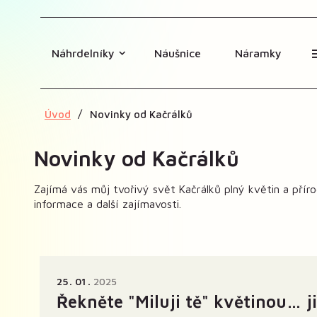
Náhrdelníky
Náušnice
Náramky
Úvod
Novinky od Kačrálků
Novinky od Kačrálků
Zajímá vás můj tvořivý svět Kačrálků plný květin a pří
informace a další zajímavosti.
25
01
2025
Řekněte "Miluji tě" květinou… j