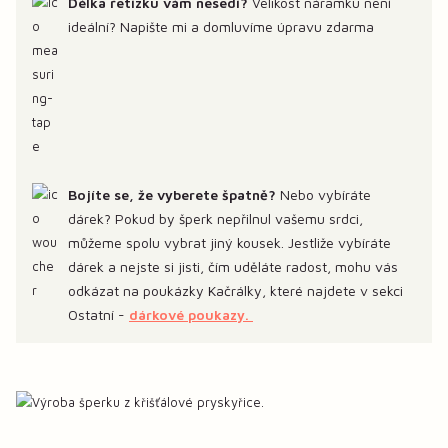
Délka řetízku vám nesedí?
Velikost náramku není
ideální? Napište mi a domluvíme úpravu zdarma
Bojíte se, že vyberete špatně?
Nebo vybíráte
dárek? Pokud by šperk nepřilnul vašemu srdci,
můžeme spolu vybrat jiný kousek. Jestliže vybíráte
dárek a nejste si jisti, čím uděláte radost, mohu vás
odkázat na poukázky Kačrálky, které najdete v sekci
Ostatní -
dárkové poukazy.