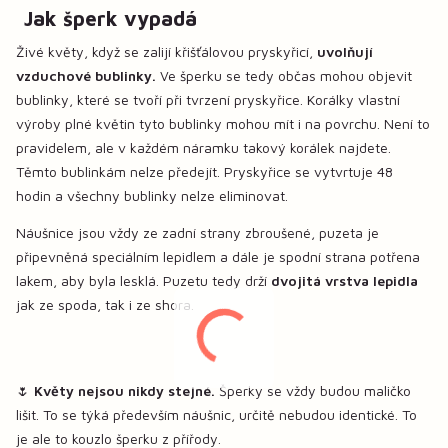
Jak šperk vypadá
Živé květy, když se zalijí křišťálovou pryskyřicí,
uvolňují
vzduchové bublinky.
Ve šperku se tedy občas mohou objevit
bublinky, které se tvoří při tvrzení pryskyřice. Korálky vlastní
výroby plné květin tyto bublinky mohou mít i na povrchu. Není to
pravidelem, ale v každém náramku takový korálek najdete.
Těmto bublinkám nelze předejít. Pryskyřice se vytvrtuje 48
hodin a všechny bublinky nelze eliminovat.
Náušnice jsou vždy ze zadní strany zbroušené, puzeta je
připevněná speciálním lepidlem a dále je spodní strana potřena
lakem, aby byla lesklá. Puzetu tedy drží
dvojitá vrstva lepidla
jak ze spoda, tak i ze shora.
🌷
Květy nejsou nikdy stejné.
Šperky se vždy budou maličko
lišit. To se týká především náušnic, určitě nebudou identické. To
je ale to kouzlo šperku z přířody.