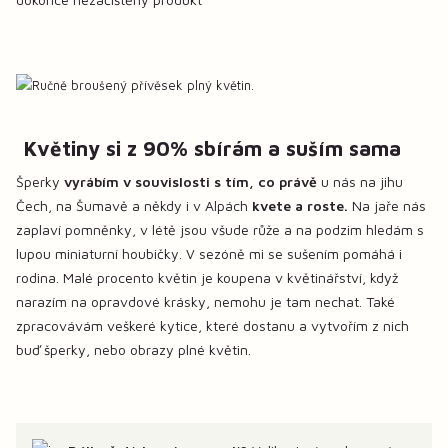
Květiny si z 90% sbírám a suším sama
Šperky
vyrábím v souvislosti s tím, co právě
u nás na jihu
Čech, na Šumavě a někdy i v Alpách
kvete a roste.
Na jaře nás
zaplaví pomněnky, v létě jsou všude růže a na podzim hledám s
lupou miniaturní houbičky. V sezóně mi se sušením pomáhá i
rodina. Malé procento květin je koupena v květinářství, když
narazím na opravdové krásky, nemohu je tam nechat. Také
zpracovávám veškeré kytice, které dostanu a vytvořím z nich
buď šperky, nebo obrazy plné květin.