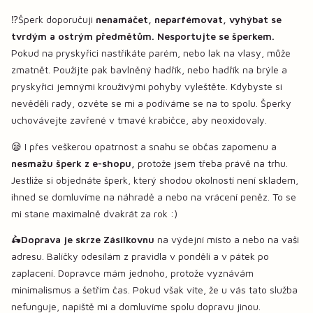
⁉️Šperk doporučuji
nenamáčet, neparfémovat, vyhýbat se
tvrdým a ostrým předmětům. Nesportujte se šperkem.
Pokud na pryskyřici nastříkáte parém, nebo lak na vlasy, může
zmatnět. Použijte pak bavlněný hadřík, nebo hadřík na brýle a
pryskyřici jemnými krouživými pohyby vyleštěte. Kdybyste si
nevěděli rady, ozvěte se mi a podíváme se na to spolu. Šperky
uchovávejte zavřené v tmavé krabičce, aby neoxidovaly.
😪 I přes veškerou opatrnost a snahu se občas zapomenu a
nesmažu šperk z e-shopu,
protože jsem třeba právě na trhu.
Jestliže si objednáte šperk, který shodou okolností není skladem,
ihned se domluvíme na náhradě a nebo na vrácení peněz. To se
mi stane maximalně dvakrát za rok :)
🛵
Doprava je skrze Zásilkovnu
na výdejní místo a nebo na vaši
adresu. Balíčky odesílám z pravidla v pondělí a v pátek po
zaplacení. Dopravce mám jednoho, protože vyznávám
minimalismus a šetřím čas. Pokud však víte, že u vás tato služba
nefunguje, napiště mi a domluvíme spolu dopravu jinou.