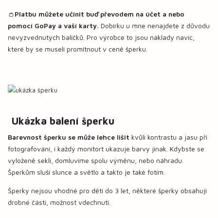
👛
Platbu můžete učinit buď převodem na účet a nebo
pomocí GoPay a vaší karty.
Dobírku u mne nenajdete z důvodu
nevyzvednutých balíčků. Pro výrobce to jsou náklady navíc,
které by se museli promítnout v ceně šperku.
Ukázka balení šperku
Barevnost šperku se může lehce lišit
kvůli kontrastu a jasu při
fotografování, i každý monitort ukazuje barvy jinak. Kdybste se
vyloženě sekli, domluvíme spolu výměnu, nebo náhradu.
Šperkům sluší slunce a světlo a takto je také fotím.
Šperky nejsou vhodné pro děti do 3 let, některé šperky obsahují
drobné části, možnost vdechnutí.