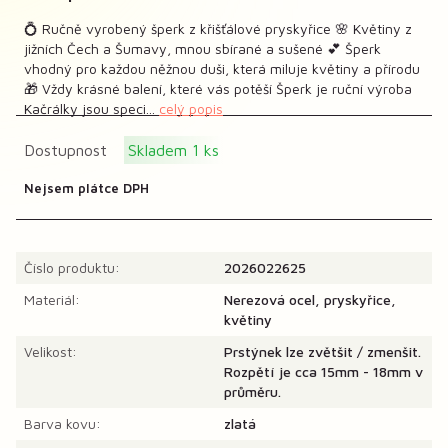
💍 Ručně vyrobený šperk z křišťálové pryskyřice 🌸 Květiny z
jižních Čech a Šumavy, mnou sbírané a sušené 💕 Šperk
vhodný pro každou něžnou duši, která miluje květiny a přírodu
🎁 Vždy krásné balení, které vás potěší Šperk je ruční výroba
Kačrálky jsou speci...
celý popis
Dostupnost
Skladem 1 ks
Nejsem plátce DPH
Číslo produktu:
2026022625
Materiál:
Nerezová ocel, pryskyřice,
květiny
Velikost:
Prstýnek lze zvětšit / zmenšit.
Rozpětí je cca 15mm - 18mm v
průměru.
Barva kovu:
zlatá