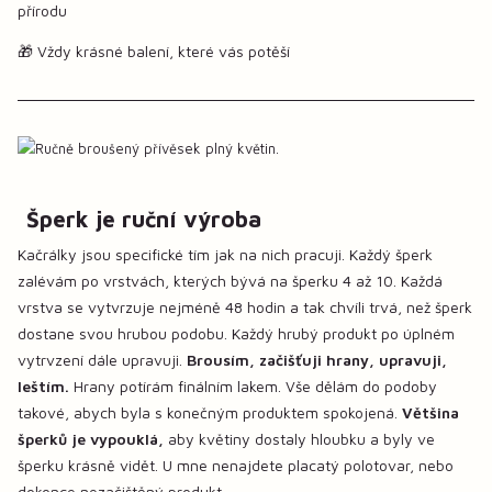
přírodu
🎁 Vždy krásné balení, které vás potěší
Šperk je ruční výroba
Kačrálky jsou specifické tím jak na nich pracuji. Každý šperk
zalévám po vrstvách, kterých bývá na šperku 4 až 10. Každá
vrstva se vytvrzuje nejméně 48 hodin a tak chvíli trvá, než šperk
dostane svou hrubou podobu. Každý hrubý produkt po úplném
vytrvzení dále upravuji.
Brousím, začišťuji hrany, upravuji,
leštím.
Hrany potírám finálním lakem. Vše dělám do podoby
takové, abych byla s konečným produktem spokojená.
Většina
šperků je vypouklá,
aby květiny dostaly hloubku a byly ve
šperku krásně vidět. U mne nenajdete placatý polotovar, nebo
dokonce nezačištěný produkt