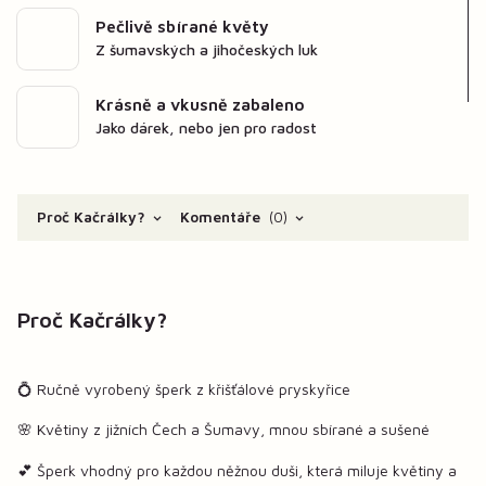
Pečlivě sbírané květy
Z šumavských a jihočeských luk
Krásně a vkusně zabaleno
Jako dárek, nebo jen pro radost
Proč Kačrálky?
Komentáře
0
Proč Kačrálky?
💍 Ručně vyrobený šperk z křišťálové pryskyřice
🌸 Květiny z jižních Čech a Šumavy, mnou sbírané a sušené
💕 Šperk vhodný pro každou něžnou duši, která miluje květiny a