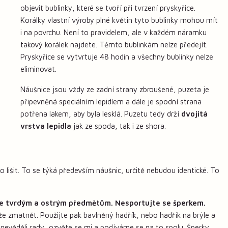
objevit bublinky, které se tvoří při tvrzení pryskyřice.
Korálky vlastní výroby plné květin tyto bublinky mohou mít
i na povrchu. Není to pravidelem, ale v každém náramku
takový korálek najdete. Těmto bublinkám nelze předejít.
Pryskyřice se vytvrtuje 48 hodin a všechny bublinky nelze
eliminovat.
Náušnice jsou vždy ze zadní strany zbroušené, puzeta je
připevněná speciálním lepidlem a dále je spodní strana
potřena lakem, aby byla lesklá. Puzetu tedy drží
dvojitá
vrstva lepidla
jak ze spoda, tak i ze shora.
 lišit. To se týká především náušnic, určitě nebudou identické. To
e tvrdým a ostrým předmětům. Nesportujte se šperkem.
že zmatnět. Použijte pak bavlněný hadřík, nebo hadřík na brýle a
 nevěděli rady, ozvěte se mi a podíváme se na to spolu. Šperky