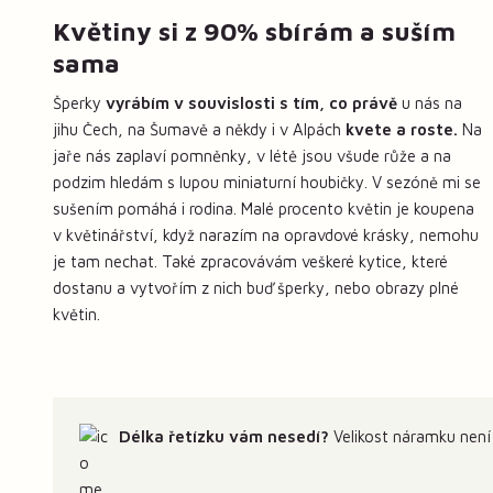
Květiny si z 90% sbírám a suším
sama
Šperky
vyrábím v souvislosti s tím, co právě
u nás na
jihu Čech, na Šumavě a někdy i v Alpách
kvete a roste.
Na
jaře nás zaplaví pomněnky, v létě jsou všude růže a na
podzim hledám s lupou miniaturní houbičky. V sezóně mi se
sušením pomáhá i rodina. Malé procento květin je koupena
v květinářství, když narazím na opravdové krásky, nemohu
je tam nechat. Také zpracovávám veškeré kytice, které
dostanu a vytvořím z nich buď šperky, nebo obrazy plné
květin.
Délka řetízku vám nesedí?
Velikost náramku není