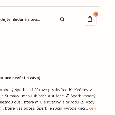
0
ariace nevěstin závoj
robený šperk z křišťálové pryskyřice 🌸 Květiny z
ch a Šumavy, mnou sbírané a sušené 💕 Šperk vhodný
něžnou duši, která miluje květiny a přírodu 🎁 Vždy
ní, které vás potěší Šperk je ruční výroba Kačr...
celý