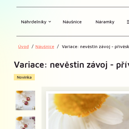
Náhrdelníky
Náušnice
Náramky
Úvod
Náušnice
Variace: nevěstin závoj - přívěs
Variace: nevěstin závoj - př
Novinka