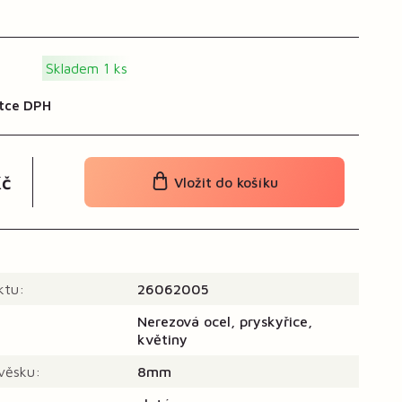
Skladem 1 ks
tce DPH
č
Vložit do košíku
ktu:
26062005
Nerezová ocel, pryskyřice,
květiny
ívěsku:
8mm