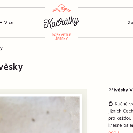
Více
ky
ívěsky
Přívěsky V
💍 Ručně vy
jižních Če
pro každou 
krásné bale
popis