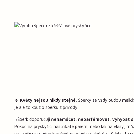
🌷
Květy nejsou nikdy stejné.
Šperky se vždy budou maličko
je ale to kouzlo šperku z přířody.
⁉️Šperk doporučuji
nenamáčet, neparfémovat, vyhýbat s
Pokud na pryskyřici nastříkáte parém, nebo lak na vlasy, mů
pryskyřici jemnými krouživými pohyby vyleštěte. Kdybyste si