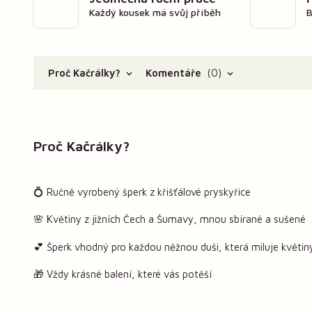
Každý kousek má svůj příběh
B
Proč Kačrálky?
Komentáře
0
Proč Kačrálky?
💍 Ručně vyrobený šperk z křišťálové pryskyřice
🌸 Květiny z jižních Čech a Šumavy, mnou sbírané a sušené
💕 Šperk vhodný pro každou něžnou duši, která miluje květin
🎁 Vždy krásné balení, které vás potěší