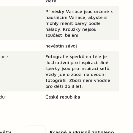
:
zlatá
Přívěsky Variace jsou určené k
náušnicím Variace, abyste si
mohly měnit barvy podle
nálady. Kroužky nejsou
součástí balení.
nevěstin závoj
mace:
Fotografie šperků na těle je
ilustrativní pro inspiraci. Jiné
šperky jsou pro inspiraci setů.
Vždy jde o zboží na úvodní
fotografii. Zboží není vhodné
pro děti do 3 let.
du:
Česká republika
květy
Krásně a vkusně zabaleno