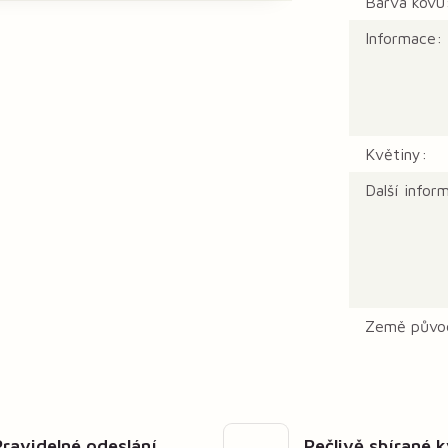
Barva kovu
Informace:
Květiny:
Další infor
Země půvo
Pravidelné odeslání
Pečlivě sbírané 