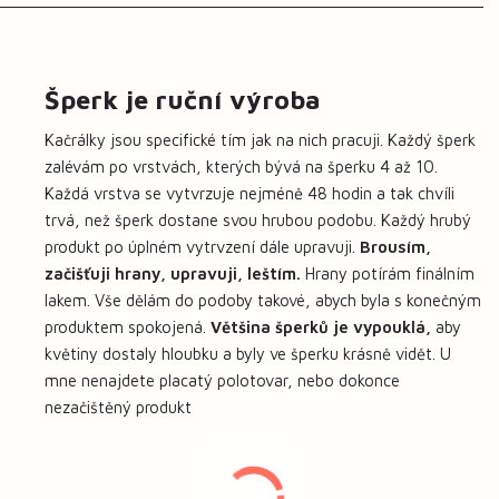
Šperk je ruční výroba
Kačrálky jsou specifické tím jak na nich pracuji. Každý šperk
zalévám po vrstvách, kterých bývá na šperku 4 až 10.
Každá vrstva se vytvrzuje nejméně 48 hodin a tak chvíli
trvá, než šperk dostane svou hrubou podobu. Každý hrubý
produkt po úplném vytrvzení dále upravuji.
Brousím,
začišťuji hrany, upravuji, leštím.
Hrany potírám finálním
lakem. Vše dělám do podoby takové, abych byla s konečným
produktem spokojená.
Většina šperků je vypouklá,
aby
květiny dostaly hloubku a byly ve šperku krásně vidět. U
mne nenajdete placatý polotovar, nebo dokonce
nezačištěný produkt