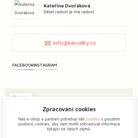
Kateřina Dvořáková
Dělat radost je má radost.
info@kacralky.cz
Zpracování cookies
Zajímá vás má tvorba? Dejte mi předem vědět a ukážeme
si více o tvůrčím procesu květinových šperků.
Náš e-shop a partneři potřebují Váš
souhlas
s použitím
souborů cookies, aby Vám mohli zobrazovat informace
týkající se Vašich zájmů.
Zobrazit na mapě