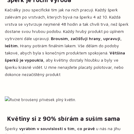
Kačrálky jsou specifické tím jak na nich pracuji. Každý šperk
zalévám po vrstvách, kterých bývá na šperku 4 až 10. Každá
vrstva se vytvrzuje nejméně 48 hodin a tak chvíli trvá, než šperk
dostane svou hrubou podobu. Každý hrubý produkt po úplném
vytrvzení dále upravuji.
Brousím, začišťuji hrany, upravuji,
leštím.
Hrany potírám finálním lakem. Vše dělám do podoby
takové, abych byla s konečným produktem spokojená.
Většina
šperků je vypouklá,
aby květiny dostaly hloubku a byly ve
šperku krásně vidět. U mne nenajdete placatý polotovar, nebo
dokonce nezačištěný produkt
Květiny si z 90% sbírám a suším sama
Šperky
vyrábím v souvislosti s tím, co právě
u nás na jihu