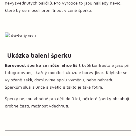
nevyzvednutých balíčků. Pro výrobce to jsou náklady navíc,
které by se museli promítnout v ceně šperku.
Ukázka balení šperku
Barevnost šperku se může lehce lišit
kvůli kontrastu a jasu při
fotografování, i každý monitort ukazuje barvy jinak. Kdybste se
vyloženě sekli, domluvíme spolu výměnu, nebo náhradu.
Šperkům sluší slunce a světlo a takto je také fotím.
Šperky nejsou vhodné pro děti do 3 let, některé šperky obsahují
drobné části, možnost vdechnutí.