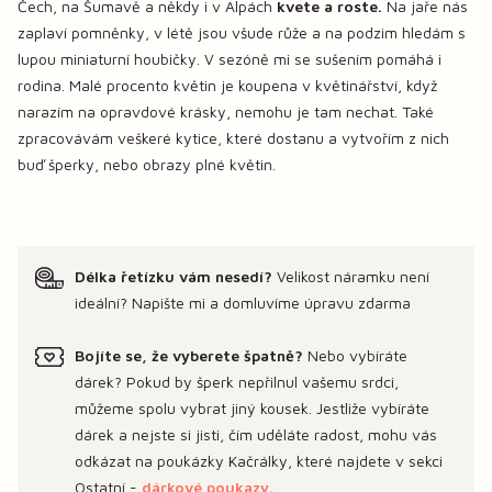
Čech, na Šumavě a někdy i v Alpách
kvete a roste.
Na jaře nás
zaplaví pomněnky, v létě jsou všude růže a na podzim hledám s
lupou miniaturní houbičky. V sezóně mi se sušením pomáhá i
rodina. Malé procento květin je koupena v květinářství, když
narazím na opravdové krásky, nemohu je tam nechat. Také
zpracovávám veškeré kytice, které dostanu a vytvořím z nich
buď šperky, nebo obrazy plné květin.
Délka řetízku vám nesedí?
Velikost náramku není
ideální? Napište mi a domluvíme úpravu zdarma
Bojíte se, že vyberete špatně?
Nebo vybíráte
dárek? Pokud by šperk nepřilnul vašemu srdci,
můžeme spolu vybrat jiný kousek. Jestliže vybíráte
dárek a nejste si jisti, čím uděláte radost, mohu vás
odkázat na poukázky Kačrálky, které najdete v sekci
Ostatní -
dárkové poukazy.