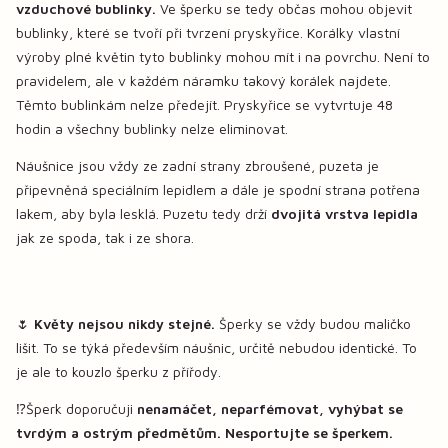
vzduchové bublinky.
Ve šperku se tedy občas mohou objevit
bublinky, které se tvoří při tvrzení pryskyřice. Korálky vlastní
výroby plné květin tyto bublinky mohou mít i na povrchu. Není to
pravidelem, ale v každém náramku takový korálek najdete.
Těmto bublinkám nelze předejít. Pryskyřice se vytvrtuje 48
hodin a všechny bublinky nelze eliminovat.
Náušnice jsou vždy ze zadní strany zbroušené, puzeta je
připevněná speciálním lepidlem a dále je spodní strana potřena
lakem, aby byla lesklá. Puzetu tedy drží
dvojitá vrstva lepidla
jak ze spoda, tak i ze shora.
🌷
Květy nejsou nikdy stejné.
Šperky se vždy budou maličko
lišit. To se týká především náušnic, určitě nebudou identické. To
je ale to kouzlo šperku z přířody.
⁉️Šperk doporučuji
nenamáčet, neparfémovat, vyhýbat se
tvrdým a ostrým předmětům. Nesportujte se šperkem.