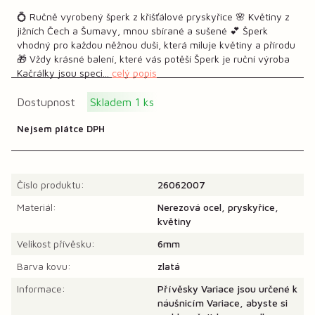
💍 Ručně vyrobený šperk z křišťálové pryskyřice 🌸 Květiny z
jižních Čech a Šumavy, mnou sbírané a sušené 💕 Šperk
vhodný pro každou něžnou duši, která miluje květiny a přírodu
🎁 Vždy krásné balení, které vás potěší Šperk je ruční výroba
Kačrálky jsou speci...
celý popis
Dostupnost
Skladem 1 ks
Nejsem plátce DPH
Číslo produktu:
26062007
Materiál:
Nerezová ocel, pryskyřice,
květiny
Velikost přívěsku:
6mm
Barva kovu:
zlatá
Informace:
Přívěsky Variace jsou určené k
náušnicím Variace, abyste si