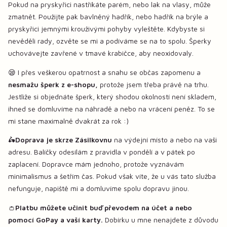
Pokud na pryskyřici nastříkáte parém, nebo lak na vlasy, může
zmatnět. Použijte pak bavlněný hadřík, nebo hadřík na brýle a
pryskyřici jemnými krouživými pohyby vyleštěte. Kdybyste si
nevěděli rady, ozvěte se mi a podíváme se na to spolu. Šperky
uchovávejte zavřené v tmavé krabičce, aby neoxidovaly.
😪 I přes veškerou opatrnost a snahu se občas zapomenu a
nesmažu šperk z e-shopu,
protože jsem třeba právě na trhu.
Jestliže si objednáte šperk, který shodou okolností není skladem,
ihned se domluvíme na náhradě a nebo na vrácení peněz. To se
mi stane maximalně dvakrát za rok :)
🛵
Doprava je skrze Zásilkovnu
na výdejní místo a nebo na vaši
adresu. Balíčky odesílám z pravidla v pondělí a v pátek po
zaplacení. Dopravce mám jednoho, protože vyznávám
minimalismus a šetřím čas. Pokud však víte, že u vás tato služba
nefunguje, napiště mi a domluvíme spolu dopravu jinou.
👛
Platbu můžete učinit buď převodem na účet a nebo
pomocí GoPay a vaší karty.
Dobírku u mne nenajdete z důvodu