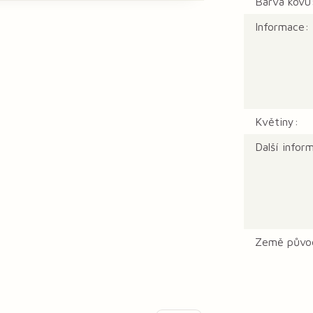
Barva kovu
Informace:
Květiny:
Další infor
Země půvo