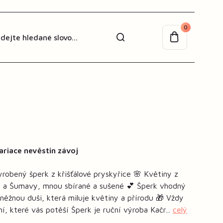
0
ariace nevěstin závoj
robený šperk z křišťálové pryskyřice 🌸 Květiny z
ch a Šumavy, mnou sbírané a sušené 💕 Šperk vhodný
něžnou duši, která miluje květiny a přírodu 🎁 Vždy
ní, které vás potěší Šperk je ruční výroba Kačr...
celý