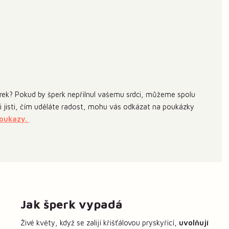
ek? Pokud by šperk nepřilnul vašemu srdci, můžeme spolu
 si jisti, čím uděláte radost, mohu vás odkázat na poukázky
poukazy.
Jak šperk vypadá
Živé květy, když se zalijí křišťálovou pryskyřicí,
uvolňují