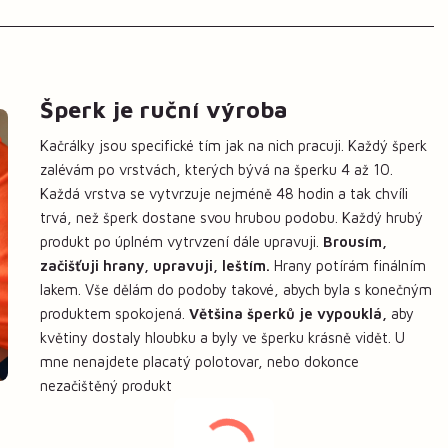
Šperk je ruční výroba
Kačrálky jsou specifické tím jak na nich pracuji. Každý šperk
zalévám po vrstvách, kterých bývá na šperku 4 až 10.
Každá vrstva se vytvrzuje nejméně 48 hodin a tak chvíli
trvá, než šperk dostane svou hrubou podobu. Každý hrubý
produkt po úplném vytrvzení dále upravuji.
Brousím,
začišťuji hrany, upravuji, leštím.
Hrany potírám finálním
lakem. Vše dělám do podoby takové, abych byla s konečným
produktem spokojená.
Většina šperků je vypouklá,
aby
květiny dostaly hloubku a byly ve šperku krásně vidět. U
mne nenajdete placatý polotovar, nebo dokonce
nezačištěný produkt