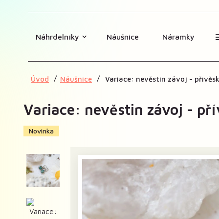
Náhrdelníky
Náušnice
Náramky
Úvod
Náušnice
Variace: nevěstin závoj - přívěs
Variace: nevěstin závoj - př
Novinka