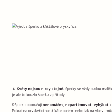
🌷
Květy nejsou nikdy stejné.
Šperky se vždy budou maličko
je ale to kouzlo šperku z přířody.
⁉️Šperk doporučuji
nenamáčet, neparfémovat, vyhýbat s
Pokud na pryskyřici nastříkáte parém, nebo lak na vlasy, mů