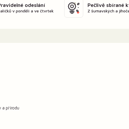
Pravidelné odeslání
Pečlivě sbírané 
alíčků v pondělí a ve čtvrtek
Z šumavských a jihoč
y a přírodu