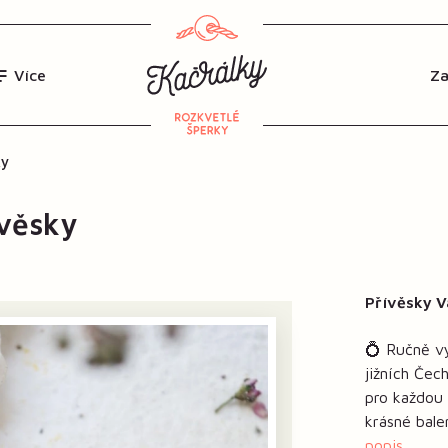
Více
ky
ívěsky
Přívěsky V
💍 Ručně vy
jižních Če
pro každou 
krásné bale
popis