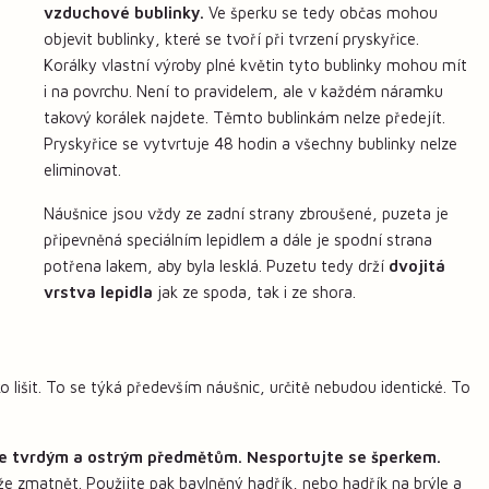
vzduchové bublinky.
Ve šperku se tedy občas mohou
objevit bublinky, které se tvoří při tvrzení pryskyřice.
Korálky vlastní výroby plné květin tyto bublinky mohou mít
i na povrchu. Není to pravidelem, ale v každém náramku
takový korálek najdete. Těmto bublinkám nelze předejít.
Pryskyřice se vytvrtuje 48 hodin a všechny bublinky nelze
eliminovat.
Náušnice jsou vždy ze zadní strany zbroušené, puzeta je
připevněná speciálním lepidlem a dále je spodní strana
potřena lakem, aby byla lesklá. Puzetu tedy drží
dvojitá
vrstva lepidla
jak ze spoda, tak i ze shora.
 lišit. To se týká především náušnic, určitě nebudou identické. To
e tvrdým a ostrým předmětům. Nesportujte se šperkem.
že zmatnět. Použijte pak bavlněný hadřík, nebo hadřík na brýle a