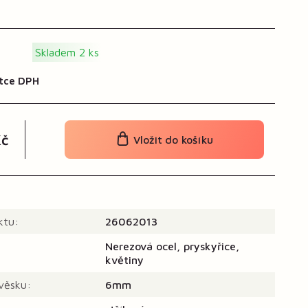
Skladem 2 ks
tce DPH
č
Vložit do košíku
ktu:
26062013
Nerezová ocel, pryskyřice,
květiny
ívěsku:
6mm