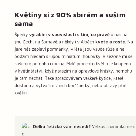
Květiny si z 90% sbírám a suším
sama
Šperky
vyrábím v souvislosti s tím, co právě
u nás na
jihu Čech, na Šumavě a někdy i v Alpách
kvete a roste.
Na
jaře nás zaplaví pomněnky, v létě jsou všude růže a na
podzim hledám s lupou miniaturní houbičky. V sezóně mi se
sušením pomáhá i rodina. Malé procento květin je koupena
v květinářství, když narazím na opravdové krásky, nemohu
je tam nechat. Také zpracovávám veškeré kytice, které
dostanu a vytvořím z nich buď šperky, nebo obrazy plné
květin.
Délka řetízku vám nesedí?
Velikost náramku není