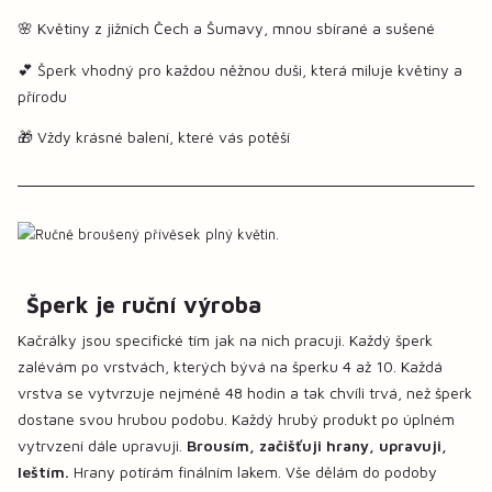
🌸 Květiny z jižních Čech a Šumavy, mnou sbírané a sušené
💕 Šperk vhodný pro každou něžnou duši, která miluje květiny a
přírodu
🎁 Vždy krásné balení, které vás potěší
Šperk je ruční výroba
Kačrálky jsou specifické tím jak na nich pracuji. Každý šperk
zalévám po vrstvách, kterých bývá na šperku 4 až 10. Každá
vrstva se vytvrzuje nejméně 48 hodin a tak chvíli trvá, než šperk
dostane svou hrubou podobu. Každý hrubý produkt po úplném
vytrvzení dále upravuji.
Brousím, začišťuji hrany, upravuji,
leštím.
Hrany potírám finálním lakem. Vše dělám do podoby