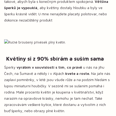
takové, abych byla s konečným produktem spokojená.
Většina
šperků je vypouklá,
aby květiny dostaly hloubku a byly ve
šperku krásně vidět. U mne nenajdete placatý polotovar, nebo
dokonce nezačištěný produkt
Květiny si z 90% sbírám a suším sama
Šperky
vyrábím v souvislosti s tím, co právě
u nás na jihu
Čech, na Šumavě a někdy i v Alpách
kvete a roste.
Na jaře nás
zaplaví pomněnky, v létě jsou všude růže a na podzim hledám s
lupou miniaturní houbičky. V sezóně mi se sušením pomáhá i
rodina. Malé procento květin je koupena v květinářství, když
narazím na opravdové krásky, nemohu je tam nechat. Také
zpracovávám veškeré kytice, které dostanu a vytvořím z nich
buď šperky, nebo obrazy plné květin.