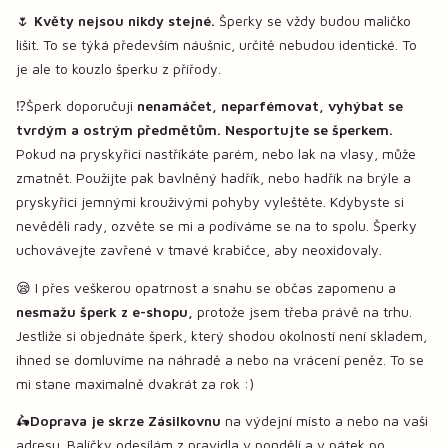
🌷
Květy nejsou nikdy stejné.
Šperky se vždy budou maličko
lišit. To se týká především náušnic, určitě nebudou identické. To
je ale to kouzlo šperku z přířody.
⁉️Šperk doporučuji
nenamáčet, neparfémovat, vyhýbat se
tvrdým a ostrým předmětům. Nesportujte se šperkem.
Pokud na pryskyřici nastříkáte parém, nebo lak na vlasy, může
zmatnět. Použijte pak bavlněný hadřík, nebo hadřík na brýle a
pryskyřici jemnými krouživými pohyby vyleštěte. Kdybyste si
nevěděli rady, ozvěte se mi a podíváme se na to spolu. Šperky
uchovávejte zavřené v tmavé krabičce, aby neoxidovaly.
😪 I přes veškerou opatrnost a snahu se občas zapomenu a
nesmažu šperk z e-shopu,
protože jsem třeba právě na trhu.
Jestliže si objednáte šperk, který shodou okolností není skladem,
ihned se domluvíme na náhradě a nebo na vrácení peněz. To se
mi stane maximalně dvakrát za rok :)
🛵
Doprava je skrze Zásilkovnu
na výdejní místo a nebo na vaši
adresu. Balíčky odesílám z pravidla v pondělí a v pátek po