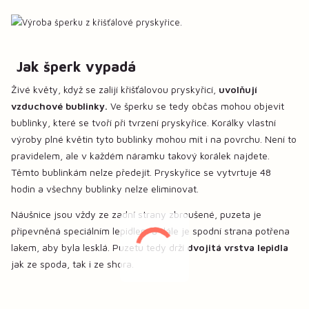
Jak šperk vypadá
Živé květy, když se zalijí křišťálovou pryskyřicí,
uvolňují
vzduchové bublinky.
Ve šperku se tedy občas mohou objevit
bublinky, které se tvoří při tvrzení pryskyřice. Korálky vlastní
výroby plné květin tyto bublinky mohou mít i na povrchu. Není to
pravidelem, ale v každém náramku takový korálek najdete.
Těmto bublinkám nelze předejít. Pryskyřice se vytvrtuje 48
hodin a všechny bublinky nelze eliminovat.
Náušnice jsou vždy ze zadní strany zbroušené, puzeta je
připevněná speciálním lepidlem a dále je spodní strana potřena
lakem, aby byla lesklá. Puzetu tedy drží
dvojitá vrstva lepidla
jak ze spoda, tak i ze shora.