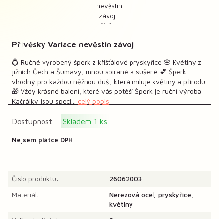
Přívěsky Variace nevěstin závoj
💍 Ručně vyrobený šperk z křišťálové pryskyřice 🌸 Květiny z
jižních Čech a Šumavy, mnou sbírané a sušené 💕 Šperk
vhodný pro každou něžnou duši, která miluje květiny a přírodu
🎁 Vždy krásné balení, které vás potěší Šperk je ruční výroba
Kačrálky jsou speci...
celý popis
Dostupnost
Skladem 1 ks
Nejsem plátce DPH
Číslo produktu:
26062003
Materiál:
Nerezová ocel, pryskyřice,
květiny