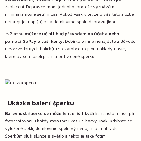
zaplacení. Dopravce mám jednoho, protože vyznávám
minimalismus a šetřím čas. Pokud však víte, že u vás tato služba
nefunguje, napiště mi a domluvíme spolu dopravu jinou.
👛
Platbu můžete učinit buď převodem na účet a nebo
pomocí GoPay a vaší karty.
Dobírku u mne nenajdete z důvodu
nevyzvednutých balíčků. Pro výrobce to jsou náklady navíc,
které by se museli promítnout v ceně šperku.
Ukázka balení šperku
Barevnost šperku se může lehce lišit
kvůli kontrastu a jasu při
fotografování, i každý monitort ukazuje barvy jinak. Kdybste se
vyloženě sekli, domluvíme spolu výměnu, nebo náhradu.
Šperkům sluší slunce a světlo a takto je také fotím.