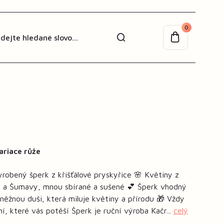
0
ariace růže
robený šperk z křišťálové pryskyřice 🌸 Květiny z
ch a Šumavy, mnou sbírané a sušené 💕 Šperk vhodný
něžnou duši, která miluje květiny a přírodu 🎁 Vždy
ní, které vás potěší Šperk je ruční výroba Kačr...
celý