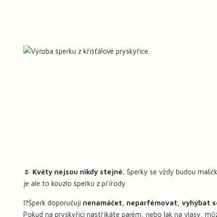
🌷
Květy nejsou nikdy stejné.
Šperky se vždy budou maličko
je ale to kouzlo šperku z přířody.
⁉️Šperk doporučuji
nenamáčet, neparfémovat, vyhýbat s
Pokud na pryskyřici nastříkáte parém, nebo lak na vlasy, mů