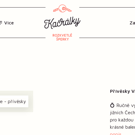
Více
Přívěsky V
💍 Ručně vy
jižních Če
pro každou 
krásné bale
popis