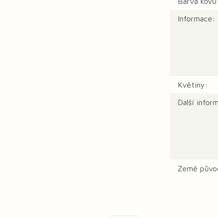
Barva kovu
Informace:
Květiny:
Další infor
Země půvo