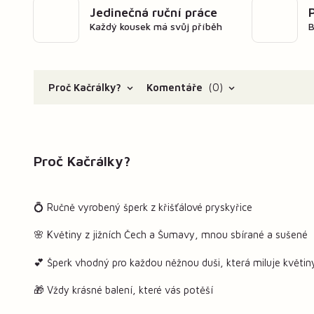
Jedinečná ruční práce
Každý kousek má svůj příběh
B
Proč Kačrálky?
Komentáře
0
Proč Kačrálky?
💍 Ručně vyrobený šperk z křišťálové pryskyřice
🌸 Květiny z jižních Čech a Šumavy, mnou sbírané a sušené
💕 Šperk vhodný pro každou něžnou duši, která miluje květin
🎁 Vždy krásné balení, které vás potěší