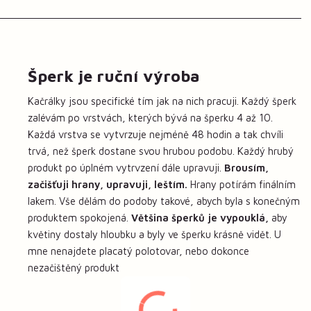
Šperk je ruční výroba
Kačrálky jsou specifické tím jak na nich pracuji. Každý šperk
zalévám po vrstvách, kterých bývá na šperku 4 až 10.
Každá vrstva se vytvrzuje nejméně 48 hodin a tak chvíli
trvá, než šperk dostane svou hrubou podobu. Každý hrubý
produkt po úplném vytrvzení dále upravuji.
Brousím,
začišťuji hrany, upravuji, leštím.
Hrany potírám finálním
lakem. Vše dělám do podoby takové, abych byla s konečným
produktem spokojená.
Většina šperků je vypouklá,
aby
květiny dostaly hloubku a byly ve šperku krásně vidět. U
mne nenajdete placatý polotovar, nebo dokonce
nezačištěný produkt