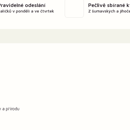
Pravidelné odeslání
Pečlivě sbírané 
alíčků v pondělí a ve čtvrtek
Z šumavských a jihoč
y a přírodu