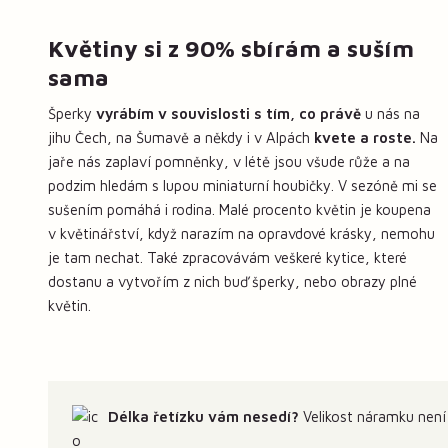
Květiny si z 90% sbírám a suším
sama
Šperky
vyrábím v souvislosti s tím, co právě
u nás na
jihu Čech, na Šumavě a někdy i v Alpách
kvete a roste.
Na
jaře nás zaplaví pomněnky, v létě jsou všude růže a na
podzim hledám s lupou miniaturní houbičky. V sezóně mi se
sušením pomáhá i rodina. Malé procento květin je koupena
v květinářství, když narazím na opravdové krásky, nemohu
je tam nechat. Také zpracovávám veškeré kytice, které
dostanu a vytvořím z nich buď šperky, nebo obrazy plné
květin.
Délka řetízku vám nesedí?
Velikost náramku není