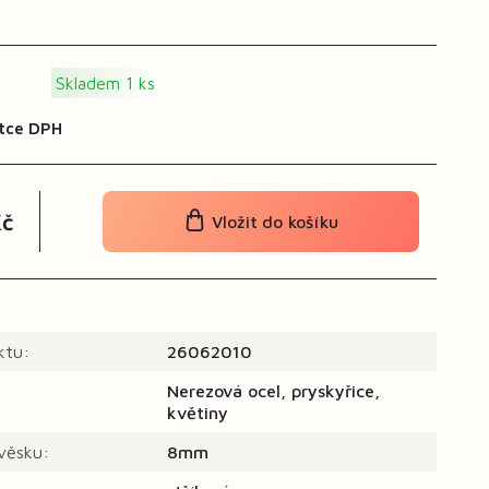
Skladem 1 ks
tce DPH
č
Vložit do košíku
ktu:
26062010
Nerezová ocel, pryskyřice,
květiny
ívěsku:
8mm