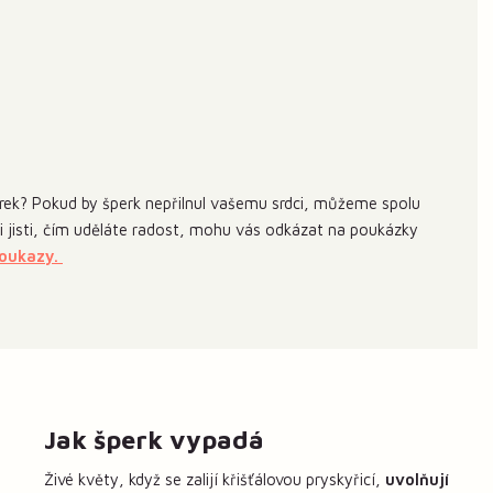
ek? Pokud by šperk nepřilnul vašemu srdci, můžeme spolu
 si jisti, čím uděláte radost, mohu vás odkázat na poukázky
poukazy.
Jak šperk vypadá
Živé květy, když se zalijí křišťálovou pryskyřicí,
uvolňují