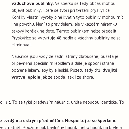
vzduchové bublinky.
Ve šperku se tedy občas mohou
objevit bublinky, které se tvoří při tvrzení pryskyřice.
Korálky vlastní výroby plné květin tyto bublinky mohou mít
i na povrchu. Není to pravidelem, ale v každém náramku
takový korálek najdete. Těmto bublinkám nelze předejít.
Pryskyřice se vytvrtuje 48 hodin a všechny bublinky nelze
eliminovat.
Náušnice jsou vždy ze zadní strany zbroušené, puzeta je
připevněná speciálním lepidlem a dále je spodní strana
potřena lakem, aby byla lesklá. Puzetu tedy drží
dvojitá
vrstva lepidla
jak ze spoda, tak i ze shora.
 lišit. To se týká především náušnic, určitě nebudou identické. To
e tvrdým a ostrým předmětům. Nesportujte se šperkem.
že zmatnět. Použijte pak bavlněný hadřík, nebo hadřík na brýle a